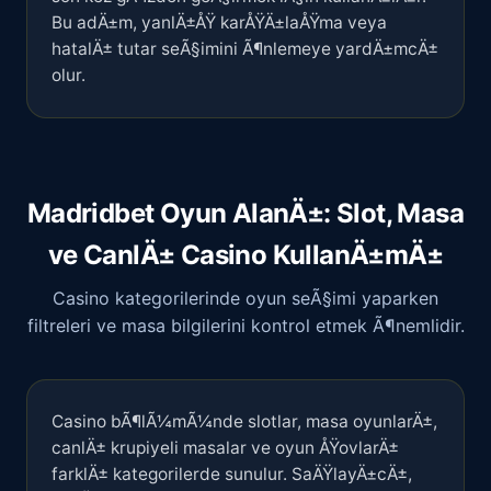
Bu adÄ±m, yanlÄ±ÅŸ karÅŸÄ±laÅŸma veya
hatalÄ± tutar seÃ§imini Ã¶nlemeye yardÄ±mcÄ±
olur.
Madridbet Oyun AlanÄ±: Slot, Masa
ve CanlÄ± Casino KullanÄ±mÄ±
Casino kategorilerinde oyun seÃ§imi yaparken
filtreleri ve masa bilgilerini kontrol etmek Ã¶nemlidir.
Casino bÃ¶lÃ¼mÃ¼nde slotlar, masa oyunlarÄ±,
canlÄ± krupiyeli masalar ve oyun ÅŸovlarÄ±
farklÄ± kategorilerde sunulur. SaÄŸlayÄ±cÄ±,