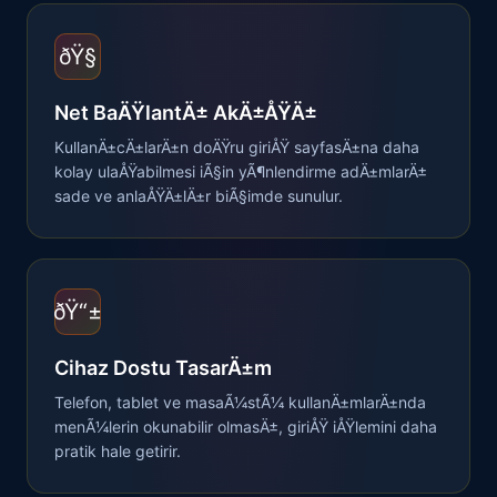
ðŸ§­
Net BaÄŸlantÄ± AkÄ±ÅŸÄ±
KullanÄ±cÄ±larÄ±n doÄŸru giriÅŸ sayfasÄ±na daha
kolay ulaÅŸabilmesi iÃ§in yÃ¶nlendirme adÄ±mlarÄ±
sade ve anlaÅŸÄ±lÄ±r biÃ§imde sunulur.
ðŸ“±
Cihaz Dostu TasarÄ±m
Telefon, tablet ve masaÃ¼stÃ¼ kullanÄ±mlarÄ±nda
menÃ¼lerin okunabilir olmasÄ±, giriÅŸ iÅŸlemini daha
pratik hale getirir.