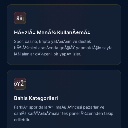
âš¡
HÄ±zlÄ± MenÃ¼ KullanÄ±mÄ±
Spor, casino, kripto yatÄ±rÄ±m ve destek
bÃ¶lÃ¼mleri arasÄ±nda geÃ§iÅŸ yapmak iÃ§in sayfa
iÃ§i alanlar dÃ¼zenli bir yapÄ± izler.
ðŸŽ¯
Bahis Kategorileri
FarklÄ± spor dallarÄ±, maÃ§ Ã¶ncesi pazarlar ve
canlÄ± karÅŸÄ±laÅŸmalar tek panel Ã¼zerinden takip
edilebilir.