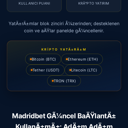
KULLANICI PUANI
KRÄ°PTO YATIRIM
YatÄ±rÄ±mlar blok zinciri Ã¼zerinden; desteklenen
coin ve aÄŸlar panelde gÃ¼ncellenir.
KRIPTO YATÄ±RÄ±M
Bitcoin (BTC)
Ethereum (ETH)
Tether (USDT)
Litecoin (LTC)
TRON (TRX)
Madridbet GÃ¼ncel BaÄŸlantÄ±
KullanÄ±mÄ±: AdÄ±m AdÄ±m