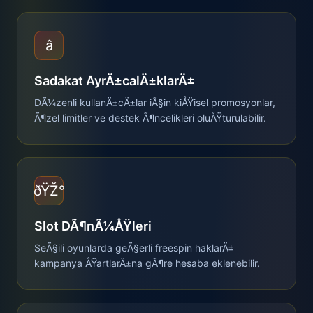
â­
Sadakat AyrÄ±calÄ±klarÄ±
DÃ¼zenli kullanÄ±cÄ±lar iÃ§in kiÅŸisel promosyonlar,
Ã¶zel limitler ve destek Ã¶ncelikleri oluÅŸturulabilir.
ðŸŽ°
Slot DÃ¶nÃ¼ÅŸleri
SeÃ§ili oyunlarda geÃ§erli freespin haklarÄ±
kampanya ÅŸartlarÄ±na gÃ¶re hesaba eklenebilir.