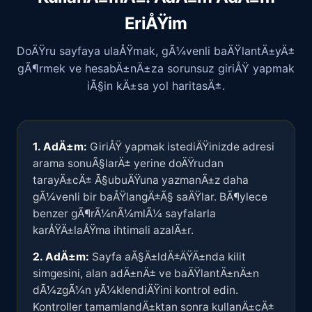
EriÅŸim
DoÄŸru sayfaya ulaÅŸmak, gÃ¼venli baÄŸlantÄ±yÄ±
gÃ¶rmek ve hesabÄ±nÄ±za sorunsuz giriÅŸ yapmak
iÃ§in kÄ±sa yol haritasÄ±.
1. AdÄ±m:
GiriÅŸ yapmak istediÄŸinizde adresi
arama sonuÃ§larÄ± yerine doÄŸrudan
tarayÄ±cÄ± Ã§ubuÄŸuna yazmanÄ±z daha
gÃ¼venli bir baÅŸlangÄ±Ã§ saÄŸlar. BÃ¶ylece
benzer gÃ¶rÃ¼nÃ¼mlÃ¼ sayfalarla
karÅŸÄ±laÅŸma ihtimali azalÄ±r.
2. AdÄ±m:
Sayfa aÃ§Ä±ldÄ±ÄŸÄ±nda kilit
simgesini, alan adÄ±nÄ± ve baÄŸlantÄ±nÄ±n
dÃ¼zgÃ¼n yÃ¼klendiÄŸini kontrol edin.
Kontroller tamamlandÄ±ktan sonra kullanÄ±cÄ±