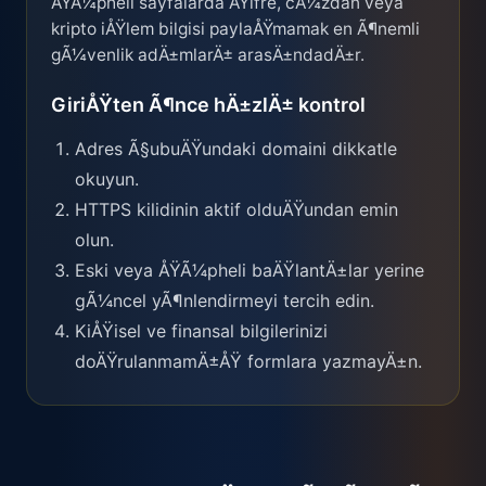
ÅŸÃ¼pheli sayfalarda ÅŸifre, cÃ¼zdan veya
kripto iÅŸlem bilgisi paylaÅŸmamak en Ã¶nemli
gÃ¼venlik adÄ±mlarÄ± arasÄ±ndadÄ±r.
GiriÅŸten Ã¶nce hÄ±zlÄ± kontrol
Adres Ã§ubuÄŸundaki domaini dikkatle
okuyun.
HTTPS kilidinin aktif olduÄŸundan emin
olun.
Eski veya ÅŸÃ¼pheli baÄŸlantÄ±lar yerine
gÃ¼ncel yÃ¶nlendirmeyi tercih edin.
KiÅŸisel ve finansal bilgilerinizi
doÄŸrulanmamÄ±ÅŸ formlara yazmayÄ±n.