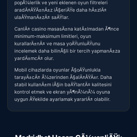
popÃ¼lerlik ve yeni eklenen oyun filtreleri
aradÄ±ÄŸÄ±nÄ±z iÃ§eriÄŸe daha hÄ±zlÄ±
ulaÅŸmanÄ±zÄ± saÄŸlar.
CanlÄ± casino masasÄ±na katÄ±lmadan Ã¶nce
minimum-maksimum limitleri, oyun
kurallarÄ±nÄ± ve masa yoÄŸunluÄŸunu
incelemek daha bilinÃ§li bir tercih yapmanÄ±za
yardÄ±mcÄ± olur.
Mobil cihazlarda oyunlar Ã§oÄŸunlukla
tarayÄ±cÄ± Ã¼zerinden Ã§alÄ±ÅŸÄ±r. Daha
stabil kullanÄ±m iÃ§in baÄŸlantÄ± kalitesini
kontrol etmek ve ekran yÃ¶nÃ¼nÃ¼ oyuna
uygun ÅŸekilde ayarlamak yararlÄ± olabilir.