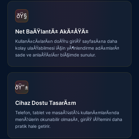
ðŸ§­
Net BaÄŸlantÄ± AkÄ±ÅŸÄ±
KullanÄ±cÄ±larÄ±n doÄŸru giriÅŸ sayfasÄ±na daha
kolay ulaÅŸabilmesi iÃ§in yÃ¶nlendirme adÄ±mlarÄ±
sade ve anlaÅŸÄ±lÄ±r biÃ§imde sunulur.
ðŸ“±
Cihaz Dostu TasarÄ±m
Telefon, tablet ve masaÃ¼stÃ¼ kullanÄ±mlarÄ±nda
menÃ¼lerin okunabilir olmasÄ±, giriÅŸ iÅŸlemini daha
pratik hale getirir.