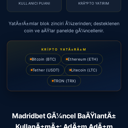
KULLANICI PUANI
KRÄ°PTO YATIRIM
YatÄ±rÄ±mlar blok zinciri Ã¼zerinden; desteklenen
coin ve aÄŸlar panelde gÃ¼ncellenir.
KRIPTO YATÄ±RÄ±M
Bitcoin (BTC)
Ethereum (ETH)
Tether (USDT)
Litecoin (LTC)
TRON (TRX)
Madridbet GÃ¼ncel BaÄŸlantÄ±
KullanÄ±mÄ±: AdÄ±m AdÄ±m