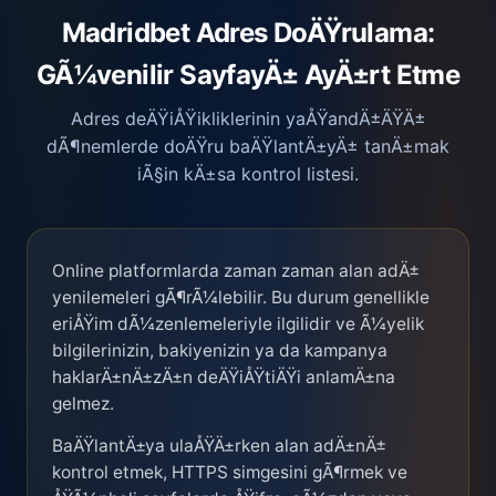
Madridbet Adres DoÄŸrulama:
GÃ¼venilir SayfayÄ± AyÄ±rt Etme
Adres deÄŸiÅŸikliklerinin yaÅŸandÄ±ÄŸÄ±
dÃ¶nemlerde doÄŸru baÄŸlantÄ±yÄ± tanÄ±mak
iÃ§in kÄ±sa kontrol listesi.
Online platformlarda zaman zaman alan adÄ±
yenilemeleri gÃ¶rÃ¼lebilir. Bu durum genellikle
eriÅŸim dÃ¼zenlemeleriyle ilgilidir ve Ã¼yelik
bilgilerinizin, bakiyenizin ya da kampanya
haklarÄ±nÄ±zÄ±n deÄŸiÅŸtiÄŸi anlamÄ±na
gelmez.
BaÄŸlantÄ±ya ulaÅŸÄ±rken alan adÄ±nÄ±
kontrol etmek, HTTPS simgesini gÃ¶rmek ve