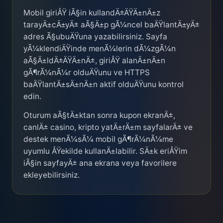
Mobil giriÅŸ iÃ§in kullandÄ±ÄŸÄ±nÄ±z
tarayÄ±cÄ±yÄ± aÃ§Ä±p gÃ¼ncel baÄŸlantÄ±yÄ±
adres Ã§ubuÄŸuna yazabilirsiniz. Sayfa
yÃ¼klendiÄŸinde menÃ¼lerin dÃ¼zgÃ¼n
aÃ§Ä±ldÄ±ÄŸÄ±nÄ±, giriÅŸ alanÄ±nÄ±n
gÃ¶rÃ¼nÃ¼r olduÄŸunu ve HTTPS
baÄŸlantÄ±sÄ±nÄ±n aktif olduÄŸunu kontrol
edin.
Oturum aÃ§tÄ±ktan sonra kupon ekranÄ±,
canlÄ± casino, kripto yatÄ±rÄ±m sayfalarÄ± ve
destek menÃ¼sÃ¼ mobil gÃ¶rÃ¼nÃ¼me
uyumlu ÅŸekilde kullanÄ±labilir. SÄ±k eriÅŸim
iÃ§in sayfayÄ± ana ekrana veya favorilere
ekleyebilirsiniz.