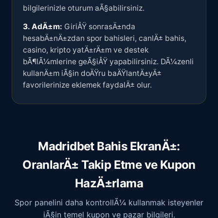
bilgilerinizle oturum aÃ§abilirsiniz.
3. AdÄ±m:
GiriÅŸ sonrasÄ±nda
hesabÄ±nÄ±zdan spor bahisleri, canlÄ± bahis,
casino, kripto yatÄ±rÄ±m ve destek
bÃ¶lÃ¼mlerine geÃ§iÅŸ yapabilirsiniz. DÃ¼zenli
kullanÄ±m iÃ§in doÄŸru baÄŸlantÄ±yÄ±
favorilerinize eklemek faydalÄ± olur.
Madridbet Bahis EkranÄ±:
OranlarÄ± Takip Etme ve Kupon
HazÄ±rlama
Spor panelini daha kontrollÃ¼ kullanmak isteyenler
iÃ§in temel kupon ve pazar bilgileri.