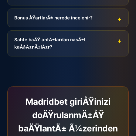
Bonus ÅŸartlarÄ± nerede incelenir?
Sahte baÄŸlantÄ±lardan nasÄ±l
kaÃ§Ä±nÄ±lÄ±r?
Madridbet giriÅŸinizi
doÄŸrulanmÄ±ÅŸ
baÄŸlantÄ± Ã¼zerinden