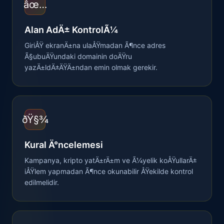
âœ…
Alan AdÄ± KontrolÃ¼
GiriÅŸ ekranÄ±na ulaÅŸmadan Ã¶nce adres
Ã§ubuÄŸundaki domainin doÄŸru
yazÄ±ldÄ±ÄŸÄ±ndan emin olmak gerekir.
ðŸ§¾
Kural Ä°ncelemesi
Kampanya, kripto yatÄ±rÄ±m ve Ã¼yelik koÅŸullarÄ±
iÅŸlem yapmadan Ã¶nce okunabilir ÅŸekilde kontrol
edilmelidir.