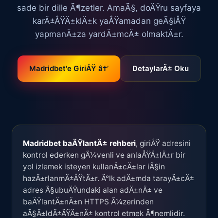
sade bir dille Ã¶zetler. AmaÃ§, doÄŸru sayfaya
karÄ±ÅŸÄ±klÄ±k yaÅŸamadan geÃ§iÅŸ
yapmanÄ±za yardÄ±mcÄ± olmaktÄ±r.
Madridbet'e GiriÅŸ â†’
DetaylarÄ± Oku
Madridbet baÄŸlantÄ± rehberi
, giriÅŸ adresini
kontrol ederken gÃ¼venli ve anlaÅŸÄ±lÄ±r bir
yol izlemek isteyen kullanÄ±cÄ±lar iÃ§in
hazÄ±rlanmÄ±ÅŸtÄ±r. Ä°lk adÄ±mda tarayÄ±cÄ±
adres Ã§ubuÄŸundaki alan adÄ±nÄ± ve
baÄŸlantÄ±nÄ±n HTTPS Ã¼zerinden
aÃ§Ä±ldÄ±ÄŸÄ±nÄ± kontrol etmek Ã¶nemlidir.