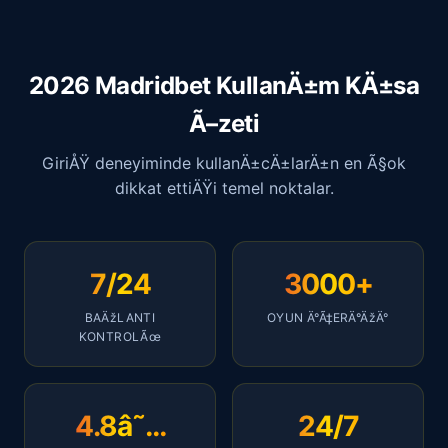
2026 Madridbet KullanÄ±m KÄ±sa
Ã–zeti
GiriÅŸ deneyiminde kullanÄ±cÄ±larÄ±n en Ã§ok
dikkat ettiÄŸi temel noktalar.
7/24
3000+
BAÄžLANTI
OYUN Ä°Ã‡ERÄ°ÄžÄ°
KONTROLÃœ
4.8â˜…
24/7