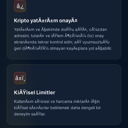
â‚¿
Kripto yatÄ±rÄ±m onayÄ±
YatÄ±rÄ±m ve Ã§ekimde doÄŸru aÄŸÄ±, cÃ¼zdan
adresini, tutarÄ± ve iÅŸlem Ã¶zÃ¼nÃ¼ (tx) onay
ekranÄ±nda tekrar kontrol edin; aÄŸ uyumsuzluÄŸu
geri dÃ¶nÃ¼ÅŸÃ¼ olmayan kayÄ±plara yol aÃ§abilir.
â±ï¸
KiÅŸisel Limitler
KullanÄ±m sÃ¼resi ve harcama miktarÄ± iÃ§in
kiÅŸisel sÄ±nÄ±rlar belirlemek daha dengeli bir
deneyim saÄŸlar.