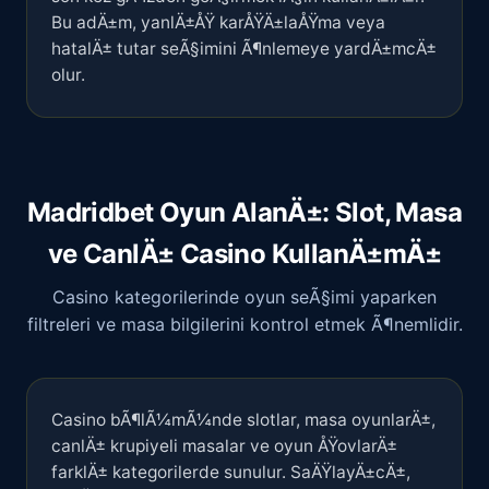
Bu adÄ±m, yanlÄ±ÅŸ karÅŸÄ±laÅŸma veya
hatalÄ± tutar seÃ§imini Ã¶nlemeye yardÄ±mcÄ±
olur.
Madridbet Oyun AlanÄ±: Slot, Masa
ve CanlÄ± Casino KullanÄ±mÄ±
Casino kategorilerinde oyun seÃ§imi yaparken
filtreleri ve masa bilgilerini kontrol etmek Ã¶nemlidir.
Casino bÃ¶lÃ¼mÃ¼nde slotlar, masa oyunlarÄ±,
canlÄ± krupiyeli masalar ve oyun ÅŸovlarÄ±
farklÄ± kategorilerde sunulur. SaÄŸlayÄ±cÄ±,