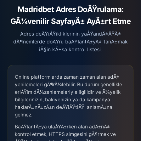
Madridbet Adres DoÄŸrulama:
GÃ¼venilir SayfayÄ± AyÄ±rt Etme
Adres deÄŸiÅŸikliklerinin yaÅŸandÄ±ÄŸÄ±
dÃ¶nemlerde doÄŸru baÄŸlantÄ±yÄ± tanÄ±mak
iÃ§in kÄ±sa kontrol listesi.
Online platformlarda zaman zaman alan adÄ±
yenilemeleri gÃ¶rÃ¼lebilir. Bu durum genellikle
eriÅŸim dÃ¼zenlemeleriyle ilgilidir ve Ã¼yelik
bilgilerinizin, bakiyenizin ya da kampanya
haklarÄ±nÄ±zÄ±n deÄŸiÅŸtiÄŸi anlamÄ±na
gelmez.
BaÄŸlantÄ±ya ulaÅŸÄ±rken alan adÄ±nÄ±
kontrol etmek, HTTPS simgesini gÃ¶rmek ve