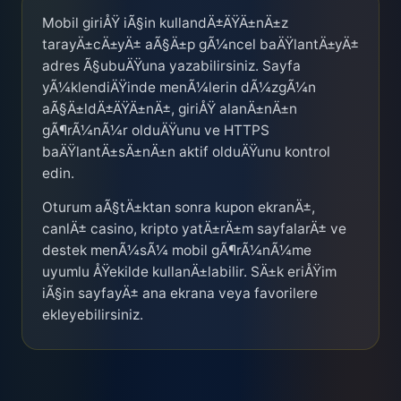
Mobil giriÅŸ iÃ§in kullandÄ±ÄŸÄ±nÄ±z
tarayÄ±cÄ±yÄ± aÃ§Ä±p gÃ¼ncel baÄŸlantÄ±yÄ±
adres Ã§ubuÄŸuna yazabilirsiniz. Sayfa
yÃ¼klendiÄŸinde menÃ¼lerin dÃ¼zgÃ¼n
aÃ§Ä±ldÄ±ÄŸÄ±nÄ±, giriÅŸ alanÄ±nÄ±n
gÃ¶rÃ¼nÃ¼r olduÄŸunu ve HTTPS
baÄŸlantÄ±sÄ±nÄ±n aktif olduÄŸunu kontrol
edin.
Oturum aÃ§tÄ±ktan sonra kupon ekranÄ±,
canlÄ± casino, kripto yatÄ±rÄ±m sayfalarÄ± ve
destek menÃ¼sÃ¼ mobil gÃ¶rÃ¼nÃ¼me
uyumlu ÅŸekilde kullanÄ±labilir. SÄ±k eriÅŸim
iÃ§in sayfayÄ± ana ekrana veya favorilere
ekleyebilirsiniz.