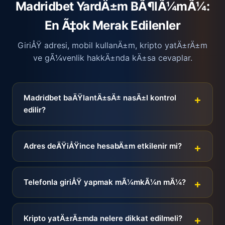
Madridbet YardÄ±m BÃ¶lÃ¼mÃ¼:
En Ã‡ok Merak Edilenler
GiriÅŸ adresi, mobil kullanÄ±m, kripto yatÄ±rÄ±m
ve gÃ¼venlik hakkÄ±nda kÄ±sa cevaplar.
Madridbet baÄŸlantÄ±sÄ± nasÄ±l kontrol
edilir?
Adres deÄŸiÅŸince hesabÄ±m etkilenir mi?
Telefonla giriÅŸ yapmak mÃ¼mkÃ¼n mÃ¼?
Kripto yatÄ±rÄ±mda nelere dikkat edilmeli?