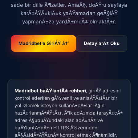
sade bir dille Ã¶zetler. AmaÃ§, doÄŸru sayfaya
karÄ±ÅŸÄ±klÄ±k yaÅŸamadan geÃ§iÅŸ
yapmanÄ±za yardÄ±mcÄ± olmaktÄ±r.
Madridbet'e GiriÅŸ â†’
DetaylarÄ± Oku
Madridbet baÄŸlantÄ± rehberi
, giriÅŸ adresini
kontrol ederken gÃ¼venli ve anlaÅŸÄ±lÄ±r bir
yol izlemek isteyen kullanÄ±cÄ±lar iÃ§in
hazÄ±rlanmÄ±ÅŸtÄ±r. Ä°lk adÄ±mda tarayÄ±cÄ±
adres Ã§ubuÄŸundaki alan adÄ±nÄ± ve
baÄŸlantÄ±nÄ±n HTTPS Ã¼zerinden
aÃ§Ä±ldÄ±ÄŸÄ±nÄ± kontrol etmek Ã¶nemlidir.