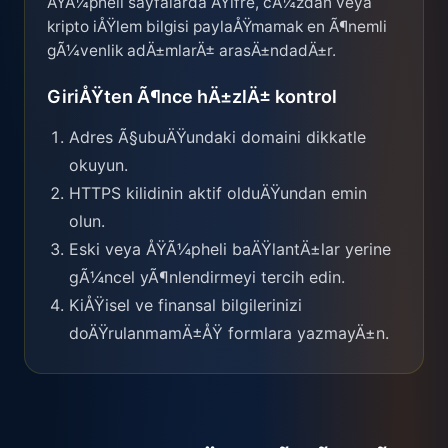
ÅŸÃ¼pheli sayfalarda ÅŸifre, cÃ¼zdan veya
kripto iÅŸlem bilgisi paylaÅŸmamak en Ã¶nemli
gÃ¼venlik adÄ±mlarÄ± arasÄ±ndadÄ±r.
GiriÅŸten Ã¶nce hÄ±zlÄ± kontrol
Adres Ã§ubuÄŸundaki domaini dikkatle
okuyun.
HTTPS kilidinin aktif olduÄŸundan emin
olun.
Eski veya ÅŸÃ¼pheli baÄŸlantÄ±lar yerine
gÃ¼ncel yÃ¶nlendirmeyi tercih edin.
KiÅŸisel ve finansal bilgilerinizi
doÄŸrulanmamÄ±ÅŸ formlara yazmayÄ±n.