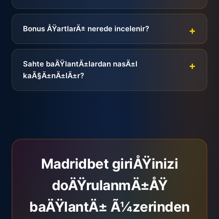
Bonus ÅŸartlarÄ± nerede incelenir?
Sahte baÄŸlantÄ±lardan nasÄ±l
kaÃ§Ä±nÄ±lÄ±r?
Madridbet giriÅŸinizi
doÄŸrulanmÄ±ÅŸ
baÄŸlantÄ± Ã¼zerinden