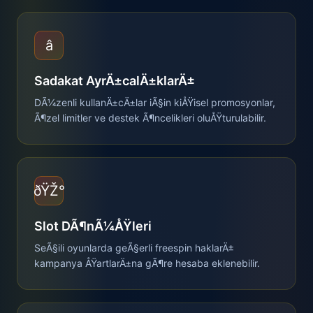
â­
Sadakat AyrÄ±calÄ±klarÄ±
DÃ¼zenli kullanÄ±cÄ±lar iÃ§in kiÅŸisel promosyonlar,
Ã¶zel limitler ve destek Ã¶ncelikleri oluÅŸturulabilir.
ðŸŽ°
Slot DÃ¶nÃ¼ÅŸleri
SeÃ§ili oyunlarda geÃ§erli freespin haklarÄ±
kampanya ÅŸartlarÄ±na gÃ¶re hesaba eklenebilir.