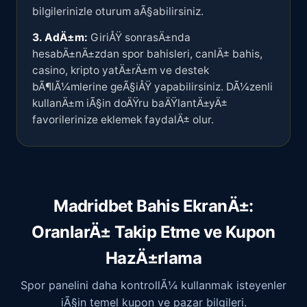
bilgilerinizle oturum aÃ§abilirsiniz.
3. AdÄ±m:
GiriÅŸ sonrasÄ±nda
hesabÄ±nÄ±zdan spor bahisleri, canlÄ± bahis,
casino, kripto yatÄ±rÄ±m ve destek
bÃ¶lÃ¼mlerine geÃ§iÅŸ yapabilirsiniz. DÃ¼zenli
kullanÄ±m iÃ§in doÄŸru baÄŸlantÄ±yÄ±
favorilerinize eklemek faydalÄ± olur.
Madridbet Bahis EkranÄ±:
OranlarÄ± Takip Etme ve Kupon
HazÄ±rlama
Spor panelini daha kontrollÃ¼ kullanmak isteyenler
iÃ§in temel kupon ve pazar bilgileri.