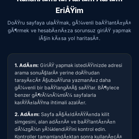
EriÅŸim
DoÄŸru sayfaya ulaÅŸmak, gÃ¼venli baÄŸlantÄ±yÄ±
gÃ¶rmek ve hesabÄ±nÄ±za sorunsuz giriÅŸ yapmak
iÃ§in kÄ±sa yol haritasÄ±.
1. AdÄ±m:
GiriÅŸ yapmak istediÄŸinizde adresi
arama sonuÃ§larÄ± yerine doÄŸrudan
tarayÄ±cÄ± Ã§ubuÄŸuna yazmanÄ±z daha
gÃ¼venli bir baÅŸlangÄ±Ã§ saÄŸlar. BÃ¶ylece
benzer gÃ¶rÃ¼nÃ¼mlÃ¼ sayfalarla
karÅŸÄ±laÅŸma ihtimali azalÄ±r.
2. AdÄ±m:
Sayfa aÃ§Ä±ldÄ±ÄŸÄ±nda kilit
simgesini, alan adÄ±nÄ± ve baÄŸlantÄ±nÄ±n
dÃ¼zgÃ¼n yÃ¼klendiÄŸini kontrol edin.
Kontroller tamamlandÄ±ktan sonra kullanÄ±cÄ±