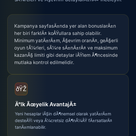
Kampanya sayfasÄ±nda yer alan bonuslarÄ±n
her biri farklÄ± koÅŸullara sahip olabilir.
Minimum yatÄ±rÄ±m, Ã§evrim oranÄ±, geÃ§erli
oyun tÃ¼rleri, sÃ¼re sÄ±nÄ±rÄ± ve maksimum
kazanÃ§ limiti gibi detaylar iÅŸlem Ã¶ncesinde
mutlaka kontrol edilmelidir.
ðŸŽ
Ä°lk Ãœyelik AvantajÄ±
Yeni hesaplar iÃ§in dÃ¶nemsel olarak yatÄ±rÄ±m
desteÄŸi veya Ã¼cretsiz dÃ¶nÃ¼ÅŸ fÄ±rsatlarÄ±
tanÄ±mlanabilir.