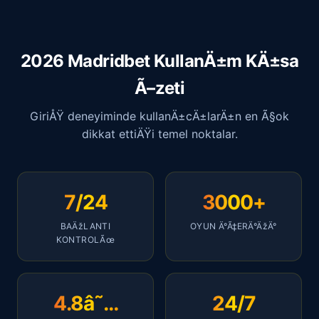
2026 Madridbet KullanÄ±m KÄ±sa
Ã–zeti
GiriÅŸ deneyiminde kullanÄ±cÄ±larÄ±n en Ã§ok
dikkat ettiÄŸi temel noktalar.
7/24
3000+
BAÄžLANTI
OYUN Ä°Ã‡ERÄ°ÄžÄ°
KONTROLÃœ
4.8â˜…
24/7