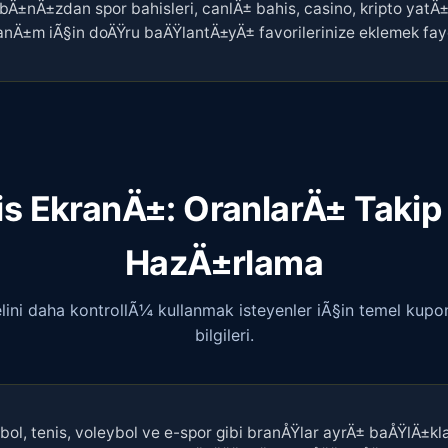
Ä±nÄ±zdan spor bahisleri, canlÄ± bahis, casino, kripto yat
lanÄ±m iÃ§in doÄŸru baÄŸlantÄ±yÄ± favorilerinize eklemek fay
is EkranÄ±: OranlarÄ± Takip
HazÄ±rlama
lini daha kontrollÃ¼ kullanmak isteyenler iÃ§in temel kupo
bilgileri.
, tenis, voleybol ve e-spor gibi branÅŸlar ayrÄ± baÅŸlÄ±klar a