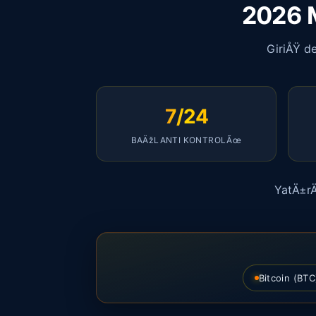
2026 
GiriÅŸ d
7/24
BAÄžLANTI KONTROLÃœ
YatÄ±rÄ
Bitcoin (BTC