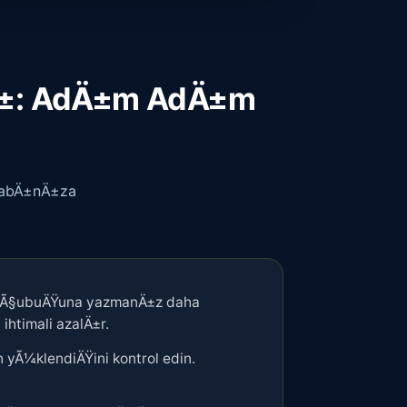
Ä±: AdÄ±m AdÄ±m
sabÄ±nÄ±za
Ä± Ã§ubuÄŸuna yazmanÄ±z daha
htimali azalÄ±r.
yÃ¼klendiÄŸini kontrol edin.