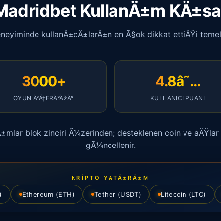
Madridbet KullanÄ±m KÄ±sa 
eneyiminde kullanÄ±cÄ±larÄ±n en Ã§ok dikkat ettiÄŸi temel 
3000+
4.8â˜…
OYUN Ä°Ã‡ERÄ°ÄžÄ°
KULLANICI PUANI
±mlar blok zinciri Ã¼zerinden; desteklenen coin ve aÄŸlar
gÃ¼ncellenir.
KRIPTO YATÄ±RÄ±M
)
Ethereum (ETH)
Tether (USDT)
Litecoin (LTC)