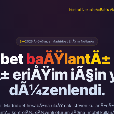
Kontrol NoktalarÄ±
Bahis A
â—
2026 Â· GÃ¼ncel Madridbet EriÅŸim NotlarÄ±
dbet
baÄŸlantÄ± 
± eriÅŸim iÃ§in 
dÃ¼zenlendi.
a, Madridbet hesabÄ±na ulaÅŸmak isteyen kullanÄ±cÄ±l
ntÄ± kontrolÃ¼, gÃ¼venli oturum aÃ§ma, mobil kulla