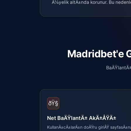
Ã¼yelik altÄ±nda korunur. Bu nedenle
Madridbet'e 
BaÄŸlantÄ±
ðŸ§­
Net BaÄŸlantÄ± AkÄ±ÅŸÄ±
KullanÄ±cÄ±larÄ±n doÄŸru giriÅŸ sayfasÄ±n