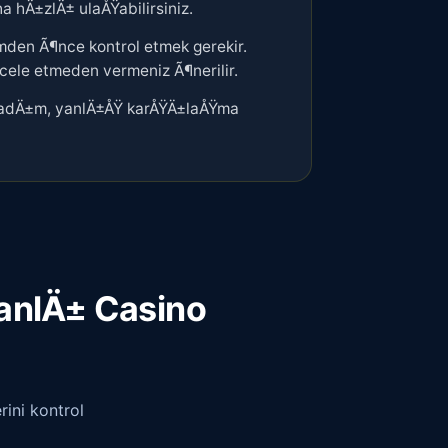
hÄ±zlÄ± ulaÅŸabilirsiniz.
den Ã¶nce kontrol etmek gerekir.
acele etmeden vermeniz Ã¶nerilir.
u adÄ±m, yanlÄ±ÅŸ karÅŸÄ±laÅŸma
anlÄ± Casino
rini kontrol