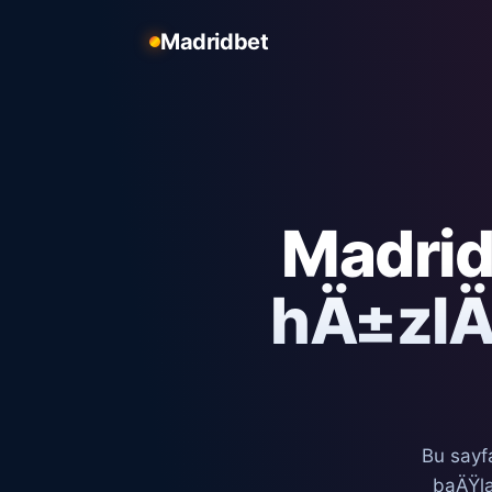
Madridbet
Madri
hÄ±zlÄ
Bu sayf
baÄŸla