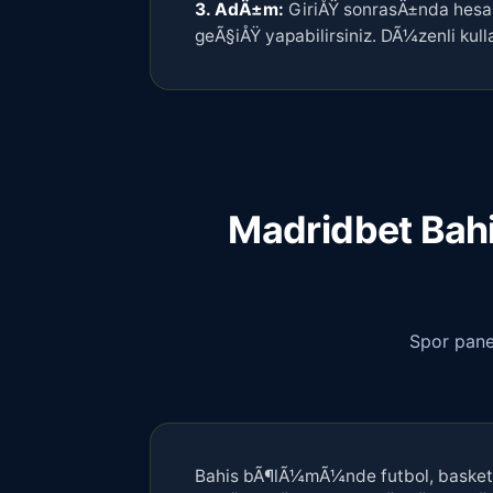
3. AdÄ±m:
GiriÅŸ sonrasÄ±nda hesab
geÃ§iÅŸ yapabilirsiniz. DÃ¼zenli kul
Madridbet Bah
Spor pane
Bahis bÃ¶lÃ¼mÃ¼nde futbol, basketbol