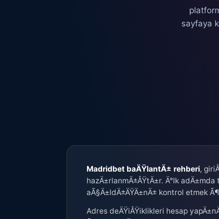
platfor
sayfaya 
Madridbet baÄŸlantÄ± rehberi
, gir
hazÄ±rlanmÄ±ÅŸtÄ±r. Ä°lk adÄ±mda
aÃ§Ä±ldÄ±ÄŸÄ±nÄ± kontrol etmek Ã¶n
Adres deÄŸiÅŸiklikleri hesap yapÄ±