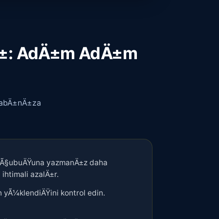
Ä±: AdÄ±m AdÄ±m
sabÄ±nÄ±za
Ä± Ã§ubuÄŸuna yazmanÄ±z daha
htimali azalÄ±r.
yÃ¼klendiÄŸini kontrol edin.