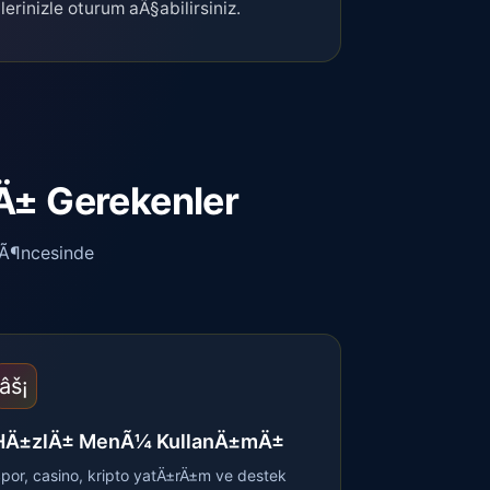
rinizle oturum aÃ§abilirsiniz.
Ä± Gerekenler
 Ã¶ncesinde
âš¡
HÄ±zlÄ± MenÃ¼ KullanÄ±mÄ±
por, casino, kripto yatÄ±rÄ±m ve destek