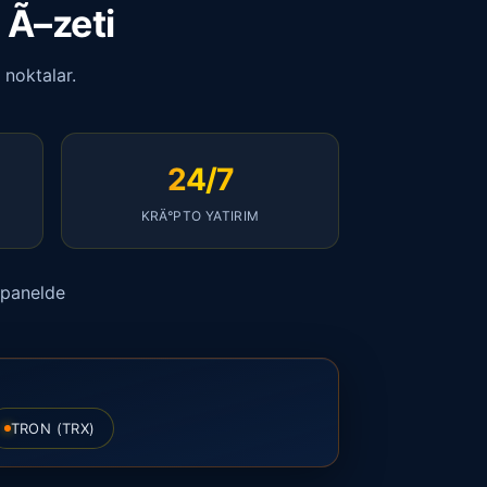
Ã–zeti
noktalar.
24/7
KRÄ°PTO YATIRIM
 panelde
TRON (TRX)