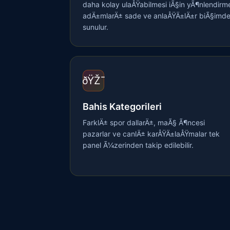
daha kolay ulaÅŸabilmesi iÃ§in yÃ¶nlendirm
adÄ±mlarÄ± sade ve anlaÅŸÄ±lÄ±r biÃ§imd
sunulur.
ðŸŽ¯
Bahis Kategorileri
FarklÄ± spor dallarÄ±, maÃ§ Ã¶ncesi
pazarlar ve canlÄ± karÅŸÄ±laÅŸmalar tek
panel Ã¼zerinden takip edilebilir.