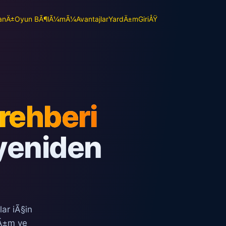
lanÄ±
Oyun BÃ¶lÃ¼mÃ¼
Avantajlar
YardÄ±m
GiriÅŸ
rehberi
yeniden
ar iÃ§in
nÄ±m ve