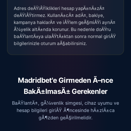
Adres deÄŸiÅŸiklikleri hesap yapÄ±nÄ±zÄ±
deÄŸiÅŸtirmez. KullanÄ±cÄ± adÄ±, bakiye,
kampanya haklarÄ± ve iÅŸlem geÃ§miÅŸi aynÄ±
Ã¼yelik altÄ±nda korunur. Bu nedenle doÄŸru
baÄŸlantÄ±ya ulaÅŸtÄ±ktan sonra normal giriÅŸ
bilgilerinizle oturum aÃ§abilirsiniz.
Madridbet'e Girmeden Ã–nce
BakÄ±lmasÄ± Gerekenler
BaÄŸlantÄ±, gÃ¼venlik simgesi, cihaz uyumu ve
hesap bilgileri giriÅŸ Ã¶ncesinde hÄ±zlÄ±ca
gÃ¶zden geÃ§irilmelidir.