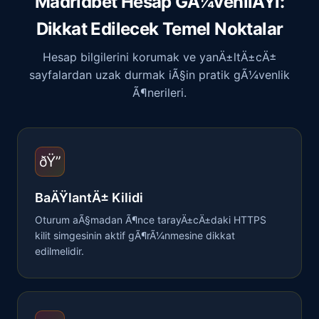
Madridbet Hesap GÃ¼venliÄŸi:
Dikkat Edilecek Temel Noktalar
Hesap bilgilerini korumak ve yanÄ±ltÄ±cÄ±
sayfalardan uzak durmak iÃ§in pratik gÃ¼venlik
Ã¶nerileri.
ðŸ”
BaÄŸlantÄ± Kilidi
Oturum aÃ§madan Ã¶nce tarayÄ±cÄ±daki HTTPS
kilit simgesinin aktif gÃ¶rÃ¼nmesine dikkat
edilmelidir.