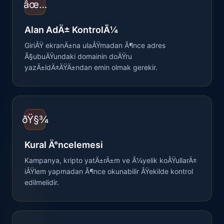
âœ…
Alan AdÄ± KontrolÃ¼
GiriÅŸ ekranÄ±na ulaÅŸmadan Ã¶nce adres
Ã§ubuÄŸundaki domainin doÄŸru
yazÄ±ldÄ±ÄŸÄ±ndan emin olmak gerekir.
ðŸ§¾
Kural Ä°ncelemesi
Kampanya, kripto yatÄ±rÄ±m ve Ã¼yelik koÅŸullarÄ±
iÅŸlem yapmadan Ã¶nce okunabilir ÅŸekilde kontrol
edilmelidir.