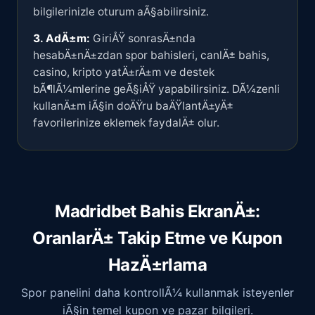
bilgilerinizle oturum aÃ§abilirsiniz.
3. AdÄ±m:
GiriÅŸ sonrasÄ±nda
hesabÄ±nÄ±zdan spor bahisleri, canlÄ± bahis,
casino, kripto yatÄ±rÄ±m ve destek
bÃ¶lÃ¼mlerine geÃ§iÅŸ yapabilirsiniz. DÃ¼zenli
kullanÄ±m iÃ§in doÄŸru baÄŸlantÄ±yÄ±
favorilerinize eklemek faydalÄ± olur.
Madridbet Bahis EkranÄ±:
OranlarÄ± Takip Etme ve Kupon
HazÄ±rlama
Spor panelini daha kontrollÃ¼ kullanmak isteyenler
iÃ§in temel kupon ve pazar bilgileri.