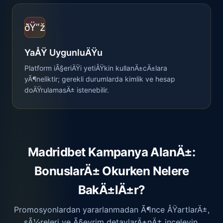
ðŸ”ž
YaÅŸ UygunluÄŸu
Platform iÃ§eriÄŸi yetiÅŸkin kullanÄ±cÄ±lara
yÃ¶neliktir; gerekli durumlarda kimlik ve hesap
doÄŸrulamasÄ± istenebilir.
Madridbet Kampanya AlanÄ±:
BonuslarÄ± Okurken Nelere
BakÄ±lÄ±r?
Promosyonlardan yararlanmadan Ã¶nce ÅŸartlarÄ±,
sÃ¼releri ve Ã§evrim detaylarÄ±nÄ± inceleyin.