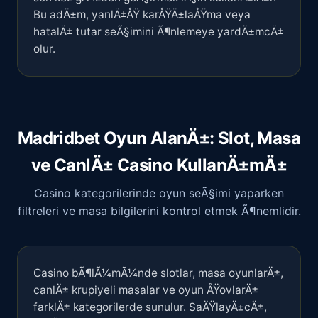
Bu adÄ±m, yanlÄ±ÅŸ karÅŸÄ±laÅŸma veya
hatalÄ± tutar seÃ§imini Ã¶nlemeye yardÄ±mcÄ±
olur.
Madridbet Oyun AlanÄ±: Slot, Masa
ve CanlÄ± Casino KullanÄ±mÄ±
Casino kategorilerinde oyun seÃ§imi yaparken
filtreleri ve masa bilgilerini kontrol etmek Ã¶nemlidir.
Casino bÃ¶lÃ¼mÃ¼nde slotlar, masa oyunlarÄ±,
canlÄ± krupiyeli masalar ve oyun ÅŸovlarÄ±
farklÄ± kategorilerde sunulur. SaÄŸlayÄ±cÄ±,