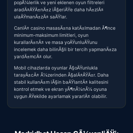
popÃ¼lerlik ve yeni eklenen oyun filtreleri
aradÄ±ÄŸÄ±nÄ±z iÃ§eriÄŸe daha hÄ±zlÄ±
ulaÅŸmanÄ±zÄ± saÄŸlar.
CanlÄ± casino masasÄ±na katÄ±lmadan Ã¶nce
minimum-maksimum limitleri, oyun
kurallarÄ±nÄ± ve masa yoÄŸunluÄŸunu
incelemek daha bilinÃ§li bir tercih yapmanÄ±za
yardÄ±mcÄ± olur.
Mobil cihazlarda oyunlar Ã§oÄŸunlukla
tarayÄ±cÄ± Ã¼zerinden Ã§alÄ±ÅŸÄ±r. Daha
stabil kullanÄ±m iÃ§in baÄŸlantÄ± kalitesini
kontrol etmek ve ekran yÃ¶nÃ¼nÃ¼ oyuna
uygun ÅŸekilde ayarlamak yararlÄ± olabilir.