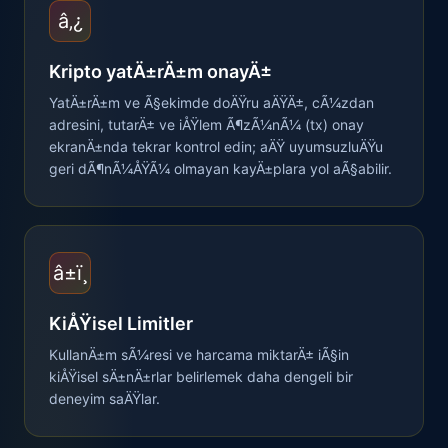
â‚¿
Kripto yatÄ±rÄ±m onayÄ±
YatÄ±rÄ±m ve Ã§ekimde doÄŸru aÄŸÄ±, cÃ¼zdan
adresini, tutarÄ± ve iÅŸlem Ã¶zÃ¼nÃ¼ (tx) onay
ekranÄ±nda tekrar kontrol edin; aÄŸ uyumsuzluÄŸu
geri dÃ¶nÃ¼ÅŸÃ¼ olmayan kayÄ±plara yol aÃ§abilir.
â±ï¸
KiÅŸisel Limitler
KullanÄ±m sÃ¼resi ve harcama miktarÄ± iÃ§in
kiÅŸisel sÄ±nÄ±rlar belirlemek daha dengeli bir
deneyim saÄŸlar.