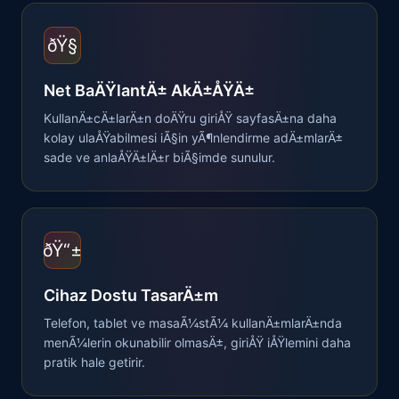
ðŸ§­
Net BaÄŸlantÄ± AkÄ±ÅŸÄ±
KullanÄ±cÄ±larÄ±n doÄŸru giriÅŸ sayfasÄ±na daha
kolay ulaÅŸabilmesi iÃ§in yÃ¶nlendirme adÄ±mlarÄ±
sade ve anlaÅŸÄ±lÄ±r biÃ§imde sunulur.
ðŸ“±
Cihaz Dostu TasarÄ±m
Telefon, tablet ve masaÃ¼stÃ¼ kullanÄ±mlarÄ±nda
menÃ¼lerin okunabilir olmasÄ±, giriÅŸ iÅŸlemini daha
pratik hale getirir.