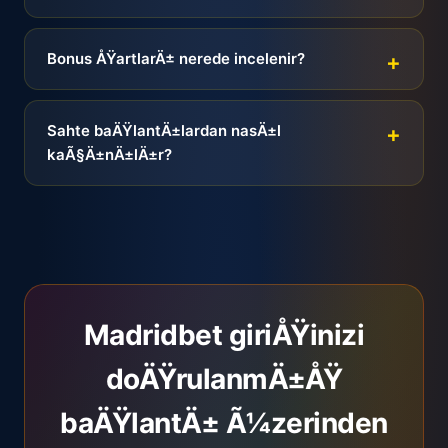
Bonus ÅŸartlarÄ± nerede incelenir?
Sahte baÄŸlantÄ±lardan nasÄ±l
kaÃ§Ä±nÄ±lÄ±r?
Madridbet giriÅŸinizi
doÄŸrulanmÄ±ÅŸ
baÄŸlantÄ± Ã¼zerinden