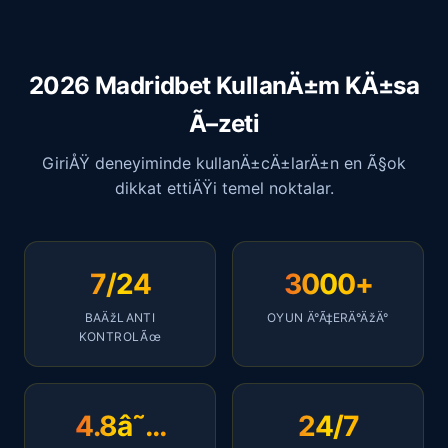
2026 Madridbet KullanÄ±m KÄ±sa
Ã–zeti
GiriÅŸ deneyiminde kullanÄ±cÄ±larÄ±n en Ã§ok
dikkat ettiÄŸi temel noktalar.
7/24
3000+
BAÄžLANTI
OYUN Ä°Ã‡ERÄ°ÄžÄ°
KONTROLÃœ
4.8â˜…
24/7