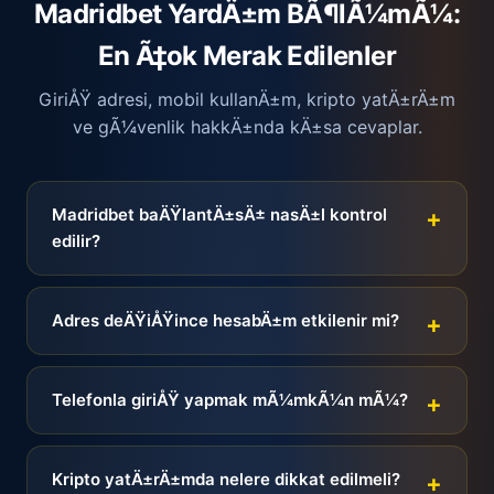
Madridbet YardÄ±m BÃ¶lÃ¼mÃ¼:
En Ã‡ok Merak Edilenler
GiriÅŸ adresi, mobil kullanÄ±m, kripto yatÄ±rÄ±m
ve gÃ¼venlik hakkÄ±nda kÄ±sa cevaplar.
Madridbet baÄŸlantÄ±sÄ± nasÄ±l kontrol
edilir?
Adres deÄŸiÅŸince hesabÄ±m etkilenir mi?
Telefonla giriÅŸ yapmak mÃ¼mkÃ¼n mÃ¼?
Kripto yatÄ±rÄ±mda nelere dikkat edilmeli?