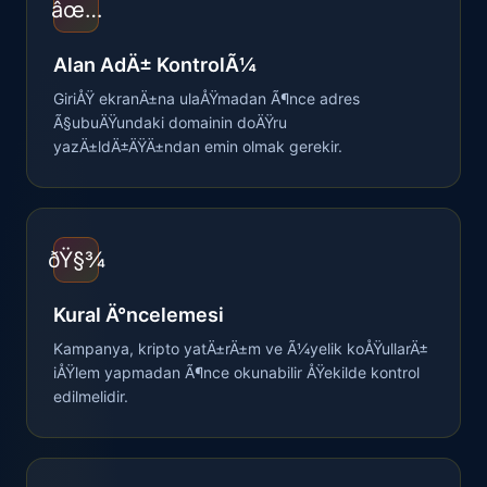
âœ…
Alan AdÄ± KontrolÃ¼
GiriÅŸ ekranÄ±na ulaÅŸmadan Ã¶nce adres
Ã§ubuÄŸundaki domainin doÄŸru
yazÄ±ldÄ±ÄŸÄ±ndan emin olmak gerekir.
ðŸ§¾
Kural Ä°ncelemesi
Kampanya, kripto yatÄ±rÄ±m ve Ã¼yelik koÅŸullarÄ±
iÅŸlem yapmadan Ã¶nce okunabilir ÅŸekilde kontrol
edilmelidir.