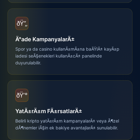
ðŸ”„
Ä°ade KampanyalarÄ±
Spor ya da casino kullanÄ±mÄ±na baÄŸlÄ± kayÄ±p
iadesi seÃ§enekleri kullanÄ±cÄ± panelinde
duyurulabilir.
ðŸ’°
YatÄ±rÄ±m FÄ±rsatlarÄ±
Belirli kripto yatÄ±rÄ±m kampanyalarÄ± veya Ã¶zel
dÃ¶nemler iÃ§in ek bakiye avantajlarÄ± sunulabilir.