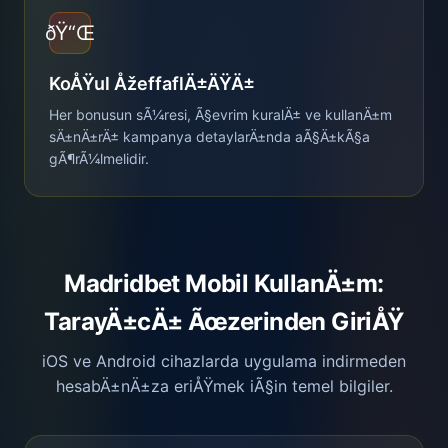
ðŸ“Œ
KoÅŸul ÅžeffaflÄ±ÄŸÄ±
Her bonusun sÃ¼resi, Ã§evrim kuralÄ± ve kullanÄ±m
sÄ±nÄ±rÄ± kampanya detaylarÄ±nda aÃ§Ä±kÃ§a
gÃ¶rÃ¼lmelidir.
Madridbet Mobil KullanÄ±m:
TarayÄ±cÄ± Ãœzerinden GiriÅŸ
iOS ve Android cihazlarda uygulama indirmeden
hesabÄ±nÄ±za eriÅŸmek iÃ§in temel bilgiler.