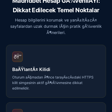
Madridbet Hesap GÃ¼venliÄŸi:
Dikkat Edilecek Temel Noktalar
Hesap bilgilerini korumak ve yanÄ±ltÄ±cÄ±
sayfalardan uzak durmak iÃ§in pratik gÃ¼venlik
Ã¶nerileri.
ðŸ”
BaÄŸlantÄ± Kilidi
Oturum aÃ§madan Ã¶nce tarayÄ±cÄ±daki HTTPS
kilit simgesinin aktif gÃ¶rÃ¼nmesine dikkat
edilmelidir.