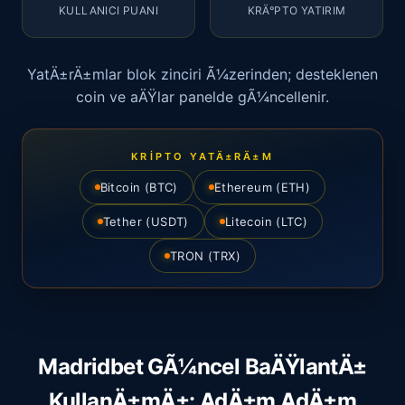
KULLANICI PUANI
KRÄ°PTO YATIRIM
YatÄ±rÄ±mlar blok zinciri Ã¼zerinden; desteklenen
coin ve aÄŸlar panelde gÃ¼ncellenir.
KRIPTO YATÄ±RÄ±M
Bitcoin (BTC)
Ethereum (ETH)
Tether (USDT)
Litecoin (LTC)
TRON (TRX)
Madridbet GÃ¼ncel BaÄŸlantÄ±
KullanÄ±mÄ±: AdÄ±m AdÄ±m