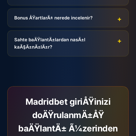
Bonus ÅŸartlarÄ± nerede incelenir?
Sahte baÄŸlantÄ±lardan nasÄ±l
kaÃ§Ä±nÄ±lÄ±r?
Madridbet giriÅŸinizi
doÄŸrulanmÄ±ÅŸ
baÄŸlantÄ± Ã¼zerinden