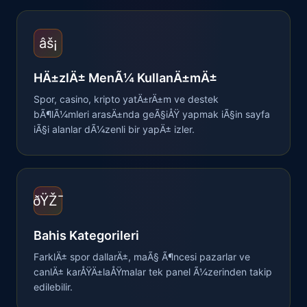
âš¡
HÄ±zlÄ± MenÃ¼ KullanÄ±mÄ±
Spor, casino, kripto yatÄ±rÄ±m ve destek
bÃ¶lÃ¼mleri arasÄ±nda geÃ§iÅŸ yapmak iÃ§in sayfa
iÃ§i alanlar dÃ¼zenli bir yapÄ± izler.
ðŸŽ¯
Bahis Kategorileri
FarklÄ± spor dallarÄ±, maÃ§ Ã¶ncesi pazarlar ve
canlÄ± karÅŸÄ±laÅŸmalar tek panel Ã¼zerinden takip
edilebilir.