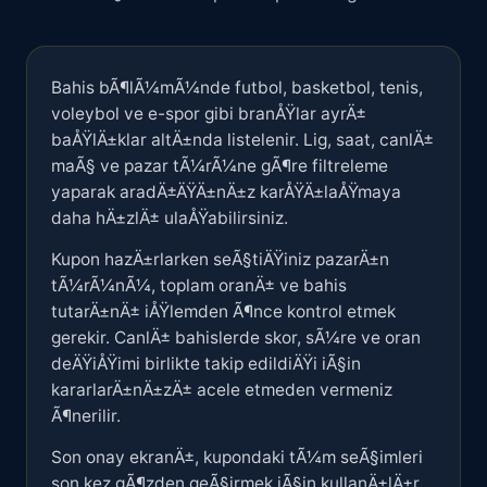
Bahis bÃ¶lÃ¼mÃ¼nde futbol, basketbol, tenis,
voleybol ve e-spor gibi branÅŸlar ayrÄ±
baÅŸlÄ±klar altÄ±nda listelenir. Lig, saat, canlÄ±
maÃ§ ve pazar tÃ¼rÃ¼ne gÃ¶re filtreleme
yaparak aradÄ±ÄŸÄ±nÄ±z karÅŸÄ±laÅŸmaya
daha hÄ±zlÄ± ulaÅŸabilirsiniz.
Kupon hazÄ±rlarken seÃ§tiÄŸiniz pazarÄ±n
tÃ¼rÃ¼nÃ¼, toplam oranÄ± ve bahis
tutarÄ±nÄ± iÅŸlemden Ã¶nce kontrol etmek
gerekir. CanlÄ± bahislerde skor, sÃ¼re ve oran
deÄŸiÅŸimi birlikte takip edildiÄŸi iÃ§in
kararlarÄ±nÄ±zÄ± acele etmeden vermeniz
Ã¶nerilir.
Son onay ekranÄ±, kupondaki tÃ¼m seÃ§imleri
son kez gÃ¶zden geÃ§irmek iÃ§in kullanÄ±lÄ±r.