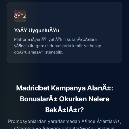
ðŸ”ž
YaÅŸ UygunluÄŸu
Platform iÃ§eriÄŸi yetiÅŸkin kullanÄ±cÄ±lara
yÃ¶neliktir; gerekli durumlarda kimlik ve hesap
doÄŸrulamasÄ± istenebilir.
Madridbet Kampanya AlanÄ±:
BonuslarÄ± Okurken Nelere
BakÄ±lÄ±r?
Promosyonlardan yararlanmadan Ã¶nce ÅŸartlarÄ±,
sÃ¼releri ve Ã§evrim detaylarÄ±nÄ± inceleyin.