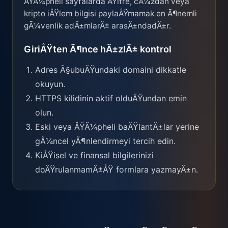
ÅŸÃ¼pheli sayfalarda ÅŸifre, cÃ¼zdan veya
kripto iÅŸlem bilgisi paylaÅŸmamak en Ã¶nemli
gÃ¼venlik adÄ±mlarÄ± arasÄ±ndadÄ±r.
GiriÅŸten Ã¶nce hÄ±zlÄ± kontrol
Adres Ã§ubuÄŸundaki domaini dikkatle
okuyun.
HTTPS kilidinin aktif olduÄŸundan emin
olun.
Eski veya ÅŸÃ¼pheli baÄŸlantÄ±lar yerine
gÃ¼ncel yÃ¶nlendirmeyi tercih edin.
KiÅŸisel ve finansal bilgilerinizi
doÄŸrulanmamÄ±ÅŸ formlara yazmayÄ±n.