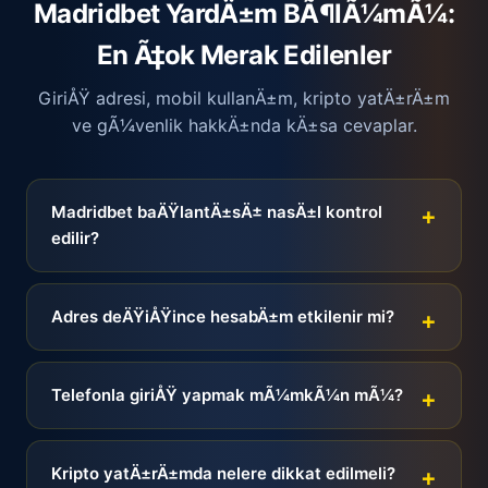
Madridbet YardÄ±m BÃ¶lÃ¼mÃ¼:
En Ã‡ok Merak Edilenler
GiriÅŸ adresi, mobil kullanÄ±m, kripto yatÄ±rÄ±m
ve gÃ¼venlik hakkÄ±nda kÄ±sa cevaplar.
Madridbet baÄŸlantÄ±sÄ± nasÄ±l kontrol
edilir?
Adres deÄŸiÅŸince hesabÄ±m etkilenir mi?
Telefonla giriÅŸ yapmak mÃ¼mkÃ¼n mÃ¼?
Kripto yatÄ±rÄ±mda nelere dikkat edilmeli?