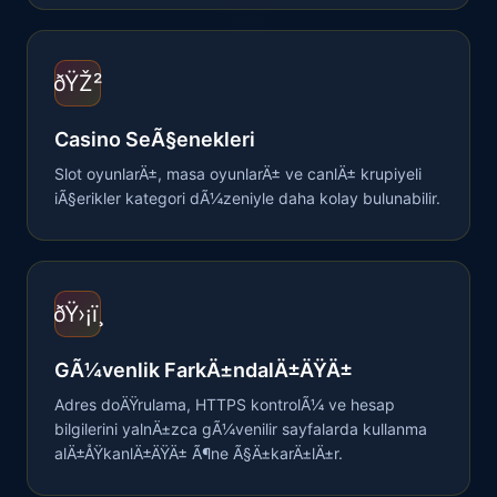
ðŸŽ²
Casino SeÃ§enekleri
Slot oyunlarÄ±, masa oyunlarÄ± ve canlÄ± krupiyeli
iÃ§erikler kategori dÃ¼zeniyle daha kolay bulunabilir.
ðŸ›¡ï¸
GÃ¼venlik FarkÄ±ndalÄ±ÄŸÄ±
Adres doÄŸrulama, HTTPS kontrolÃ¼ ve hesap
bilgilerini yalnÄ±zca gÃ¼venilir sayfalarda kullanma
alÄ±ÅŸkanlÄ±ÄŸÄ± Ã¶ne Ã§Ä±karÄ±lÄ±r.