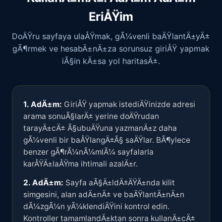
EriÅŸim
DoÄŸru sayfaya ulaÅŸmak, gÃ¼venli baÄŸlantÄ±yÄ±
gÃ¶rmek ve hesabÄ±nÄ±za sorunsuz giriÅŸ yapmak
iÃ§in kÄ±sa yol haritasÄ±.
1. AdÄ±m:
GiriÅŸ yapmak istediÄŸinizde adresi
arama sonuÃ§larÄ± yerine doÄŸrudan
tarayÄ±cÄ± Ã§ubuÄŸuna yazmanÄ±z daha
gÃ¼venli bir baÅŸlangÄ±Ã§ saÄŸlar. BÃ¶ylece
benzer gÃ¶rÃ¼nÃ¼mlÃ¼ sayfalarla
karÅŸÄ±laÅŸma ihtimali azalÄ±r.
2. AdÄ±m:
Sayfa aÃ§Ä±ldÄ±ÄŸÄ±nda kilit
simgesini, alan adÄ±nÄ± ve baÄŸlantÄ±nÄ±n
dÃ¼zgÃ¼n yÃ¼klendiÄŸini kontrol edin.
Kontroller tamamlandÄ±ktan sonra kullanÄ±cÄ±