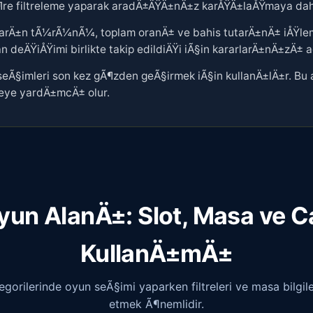
e filtreleme yaparak aradÄ±ÄŸÄ±nÄ±z karÅŸÄ±laÅŸmaya daha 
zarÄ±n tÃ¼rÃ¼nÃ¼, toplam oranÄ± ve bahis tutarÄ±nÄ± iÅŸlem
n deÄŸiÅŸimi birlikte takip edildiÄŸi iÃ§in kararlarÄ±nÄ±zÄ± 
eÃ§imleri son kez gÃ¶zden geÃ§irmek iÃ§in kullanÄ±lÄ±r. B
meye yardÄ±mcÄ± olur.
yun AlanÄ±: Slot, Masa ve C
KullanÄ±mÄ±
gorilerinde oyun seÃ§imi yaparken filtreleri ve masa bilgile
etmek Ã¶nemlidir.