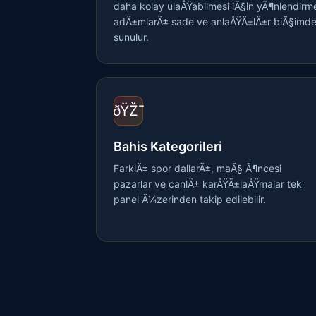
daha kolay ulaÅŸabilmesi iÃ§in yÃ¶nlendirm
adÄ±mlarÄ± sade ve anlaÅŸÄ±lÄ±r biÃ§imd
sunulur.
ðŸŽ¯
Bahis Kategorileri
FarklÄ± spor dallarÄ±, maÃ§ Ã¶ncesi
pazarlar ve canlÄ± karÅŸÄ±laÅŸmalar tek
panel Ã¼zerinden takip edilebilir.