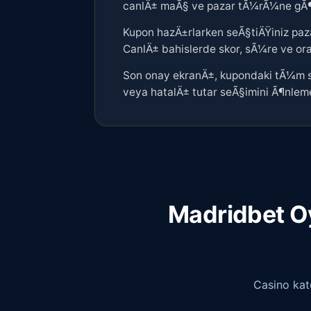
canlÄ± maÃ§ ve pazar tÃ¼rÃ¼ne gÃ¶r
Kupon hazÄ±rlarken seÃ§tiÄŸiniz pa
CanlÄ± bahislerde skor, sÃ¼re ve ora
Son onay ekranÄ±, kupondaki tÃ¼m s
veya hatalÄ± tutar seÃ§imini Ã¶nle
Madridbet O
Casino kate