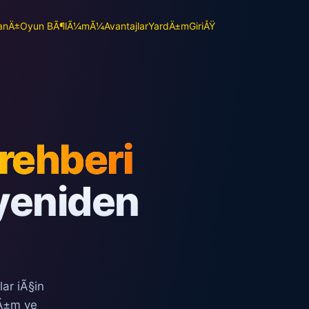
lanÄ±
Oyun BÃ¶lÃ¼mÃ¼
Avantajlar
YardÄ±m
GiriÅŸ
rehberi
yeniden
ar iÃ§in
nÄ±m ve