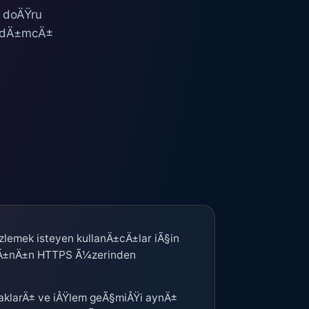
, doÄŸru
ardÄ±mcÄ±
izlemek isteyen kullanÄ±cÄ±lar iÃ§in
tÄ±nÄ±n HTTPS Ã¼zerinden
aklarÄ± ve iÅŸlem geÃ§miÅŸi aynÄ±