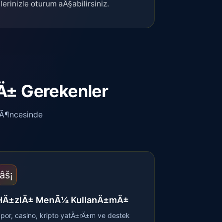
rinizle oturum aÃ§abilirsiniz.
Ä± Gerekenler
 Ã¶ncesinde
âš¡
HÄ±zlÄ± MenÃ¼ KullanÄ±mÄ±
por, casino, kripto yatÄ±rÄ±m ve destek