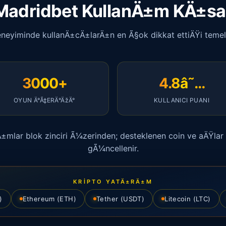
Madridbet KullanÄ±m KÄ±sa 
eneyiminde kullanÄ±cÄ±larÄ±n en Ã§ok dikkat ettiÄŸi temel 
3000+
4.8â˜…
OYUN Ä°Ã‡ERÄ°ÄžÄ°
KULLANICI PUANI
±mlar blok zinciri Ã¼zerinden; desteklenen coin ve aÄŸlar
gÃ¼ncellenir.
KRIPTO YATÄ±RÄ±M
)
Ethereum (ETH)
Tether (USDT)
Litecoin (LTC)