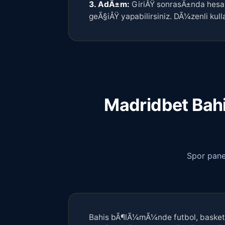
3. AdÄ±m:
GiriÅŸ sonrasÄ±nda hesab
geÃ§iÅŸ yapabilirsiniz. DÃ¼zenli kul
Madridbet Bah
Spor pane
Bahis bÃ¶lÃ¼mÃ¼nde futbol, basketbol