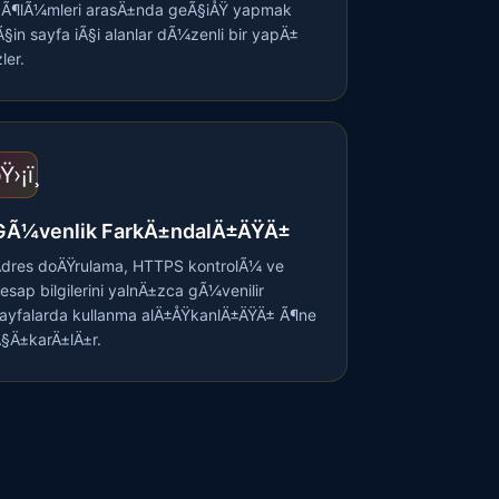
Ã¶lÃ¼mleri arasÄ±nda geÃ§iÅŸ yapmak
Ã§in sayfa iÃ§i alanlar dÃ¼zenli bir yapÄ±
zler.
Ÿ›¡ï¸
GÃ¼venlik FarkÄ±ndalÄ±ÄŸÄ±
dres doÄŸrulama, HTTPS kontrolÃ¼ ve
esap bilgilerini yalnÄ±zca gÃ¼venilir
ayfalarda kullanma alÄ±ÅŸkanlÄ±ÄŸÄ± Ã¶ne
§Ä±karÄ±lÄ±r.