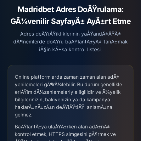
Madridbet Adres DoÄŸrulama:
GÃ¼venilir SayfayÄ± AyÄ±rt Etme
Adres deÄŸiÅŸikliklerinin yaÅŸandÄ±ÄŸÄ±
dÃ¶nemlerde doÄŸru baÄŸlantÄ±yÄ± tanÄ±mak
iÃ§in kÄ±sa kontrol listesi.
Online platformlarda zaman zaman alan adÄ±
yenilemeleri gÃ¶rÃ¼lebilir. Bu durum genellikle
eriÅŸim dÃ¼zenlemeleriyle ilgilidir ve Ã¼yelik
bilgilerinizin, bakiyenizin ya da kampanya
haklarÄ±nÄ±zÄ±n deÄŸiÅŸtiÄŸi anlamÄ±na
gelmez.
BaÄŸlantÄ±ya ulaÅŸÄ±rken alan adÄ±nÄ±
kontrol etmek, HTTPS simgesini gÃ¶rmek ve