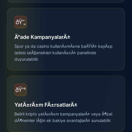
ðŸ”„
Ä°ade KampanyalarÄ±
Spor ya da casino kullanÄ±mÄ±na baÄŸlÄ± kayÄ±p
iadesi seÃ§enekleri kullanÄ±cÄ± panelinde
duyurulabilir.
ðŸ’°
YatÄ±rÄ±m FÄ±rsatlarÄ±
Belirli kripto yatÄ±rÄ±m kampanyalarÄ± veya Ã¶zel
dÃ¶nemler iÃ§in ek bakiye avantajlarÄ± sunulabilir.