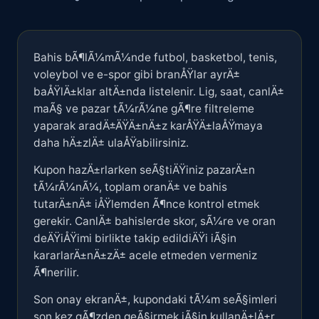
Bahis bÃ¶lÃ¼mÃ¼nde futbol, basketbol, tenis,
voleybol ve e-spor gibi branÅŸlar ayrÄ±
baÅŸlÄ±klar altÄ±nda listelenir. Lig, saat, canlÄ±
maÃ§ ve pazar tÃ¼rÃ¼ne gÃ¶re filtreleme
yaparak aradÄ±ÄŸÄ±nÄ±z karÅŸÄ±laÅŸmaya
daha hÄ±zlÄ± ulaÅŸabilirsiniz.
Kupon hazÄ±rlarken seÃ§tiÄŸiniz pazarÄ±n
tÃ¼rÃ¼nÃ¼, toplam oranÄ± ve bahis
tutarÄ±nÄ± iÅŸlemden Ã¶nce kontrol etmek
gerekir. CanlÄ± bahislerde skor, sÃ¼re ve oran
deÄŸiÅŸimi birlikte takip edildiÄŸi iÃ§in
kararlarÄ±nÄ±zÄ± acele etmeden vermeniz
Ã¶nerilir.
Son onay ekranÄ±, kupondaki tÃ¼m seÃ§imleri
son kez gÃ¶zden geÃ§irmek iÃ§in kullanÄ±lÄ±r.