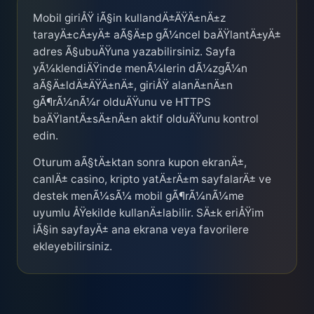
Mobil giriÅŸ iÃ§in kullandÄ±ÄŸÄ±nÄ±z
tarayÄ±cÄ±yÄ± aÃ§Ä±p gÃ¼ncel baÄŸlantÄ±yÄ±
adres Ã§ubuÄŸuna yazabilirsiniz. Sayfa
yÃ¼klendiÄŸinde menÃ¼lerin dÃ¼zgÃ¼n
aÃ§Ä±ldÄ±ÄŸÄ±nÄ±, giriÅŸ alanÄ±nÄ±n
gÃ¶rÃ¼nÃ¼r olduÄŸunu ve HTTPS
baÄŸlantÄ±sÄ±nÄ±n aktif olduÄŸunu kontrol
edin.
Oturum aÃ§tÄ±ktan sonra kupon ekranÄ±,
canlÄ± casino, kripto yatÄ±rÄ±m sayfalarÄ± ve
destek menÃ¼sÃ¼ mobil gÃ¶rÃ¼nÃ¼me
uyumlu ÅŸekilde kullanÄ±labilir. SÄ±k eriÅŸim
iÃ§in sayfayÄ± ana ekrana veya favorilere
ekleyebilirsiniz.