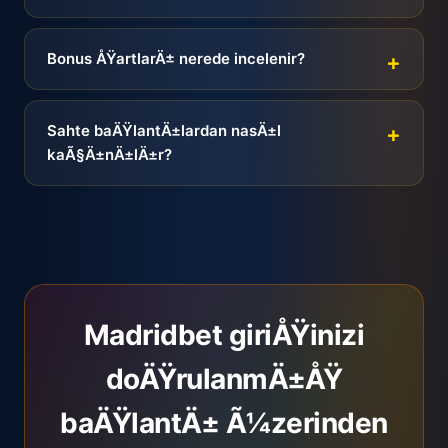
Bonus ÅŸartlarÄ± nerede incelenir?
Sahte baÄŸlantÄ±lardan nasÄ±l
kaÃ§Ä±nÄ±lÄ±r?
Madridbet giriÅŸinizi
doÄŸrulanmÄ±ÅŸ
baÄŸlantÄ± Ã¼zerinden