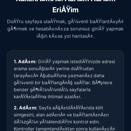
EriÅŸim
DoÄŸru sayfaya ulaÅŸmak, gÃ¼venli baÄŸlantÄ±yÄ±
gÃ¶rmek ve hesabÄ±nÄ±za sorunsuz giriÅŸ yapmak
iÃ§in kÄ±sa yol haritasÄ±.
1. AdÄ±m:
GiriÅŸ yapmak istediÄŸinizde adresi
arama sonuÃ§larÄ± yerine doÄŸrudan
tarayÄ±cÄ± Ã§ubuÄŸuna yazmanÄ±z daha
gÃ¼venli bir baÅŸlangÄ±Ã§ saÄŸlar. BÃ¶ylece
benzer gÃ¶rÃ¼nÃ¼mlÃ¼ sayfalarla
karÅŸÄ±laÅŸma ihtimali azalÄ±r.
2. AdÄ±m:
Sayfa aÃ§Ä±ldÄ±ÄŸÄ±nda kilit
simgesini, alan adÄ±nÄ± ve baÄŸlantÄ±nÄ±n
dÃ¼zgÃ¼n yÃ¼klendiÄŸini kontrol edin.
Kontroller tamamlandÄ±ktan sonra kullanÄ±cÄ±