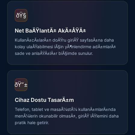
ðŸ§­
Net BaÄŸlantÄ± AkÄ±ÅŸÄ±
KullanÄ±cÄ±larÄ±n doÄŸru giriÅŸ sayfasÄ±na daha
kolay ulaÅŸabilmesi iÃ§in yÃ¶nlendirme adÄ±mlarÄ±
sade ve anlaÅŸÄ±lÄ±r biÃ§imde sunulur.
ðŸ“±
Cihaz Dostu TasarÄ±m
Telefon, tablet ve masaÃ¼stÃ¼ kullanÄ±mlarÄ±nda
menÃ¼lerin okunabilir olmasÄ±, giriÅŸ iÅŸlemini daha
pratik hale getirir.