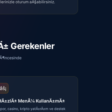
rinizle oturum aÃ§abilirsiniz.
Ä± Gerekenler
 Ã¶ncesinde
âš¡
HÄ±zlÄ± MenÃ¼ KullanÄ±mÄ±
por, casino, kripto yatÄ±rÄ±m ve destek