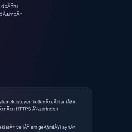
, doÄŸru
ardÄ±mcÄ±
izlemek isteyen kullanÄ±cÄ±lar iÃ§in
tÄ±nÄ±n HTTPS Ã¼zerinden
aklarÄ± ve iÅŸlem geÃ§miÅŸi aynÄ±