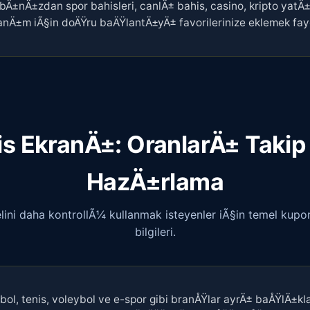
Ä±nÄ±zdan spor bahisleri, canlÄ± bahis, casino, kripto yat
lanÄ±m iÃ§in doÄŸru baÄŸlantÄ±yÄ± favorilerinize eklemek fay
is EkranÄ±: OranlarÄ± Takip
HazÄ±rlama
lini daha kontrollÃ¼ kullanmak isteyenler iÃ§in temel kupo
bilgileri.
, tenis, voleybol ve e-spor gibi branÅŸlar ayrÄ± baÅŸlÄ±klar a