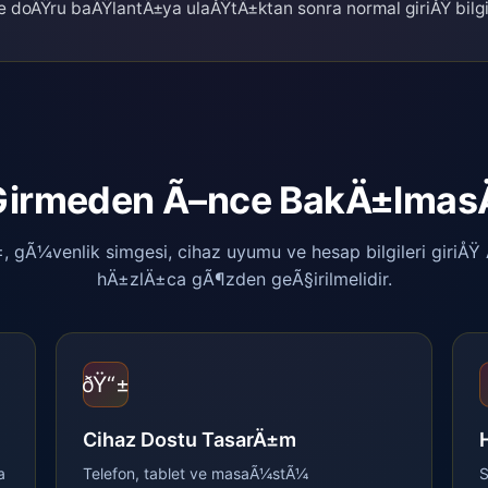
 doÄŸru baÄŸlantÄ±ya ulaÅŸtÄ±ktan sonra normal giriÅŸ bilgile
Girmeden Ã–nce BakÄ±lmas
, gÃ¼venlik simgesi, cihaz uyumu ve hesap bilgileri giriÅŸ
hÄ±zlÄ±ca gÃ¶zden geÃ§irilmelidir.
ðŸ“±
Cihaz Dostu TasarÄ±m
a
Telefon, tablet ve masaÃ¼stÃ¼
S