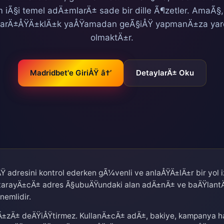
m iÃ§i temel adÄ±mlarÄ± sade bir dille Ã¶zetler. AmaÃ§
karÄ±ÅŸÄ±klÄ±k yaÅŸamadan geÃ§iÅŸ yapmanÄ±za y
olmaktÄ±r.
Madridbet'e GiriÅŸ â†’
DetaylarÄ± Oku
iÅŸ adresini kontrol ederken gÃ¼venli ve anlaÅŸÄ±lÄ±r bir yol 
 tarayÄ±cÄ± adres Ã§ubuÄŸundaki alan adÄ±nÄ± ve baÄŸlan
emlidir.
nÄ±zÄ± deÄŸiÅŸtirmez. KullanÄ±cÄ± adÄ±, bakiye, kampanya h