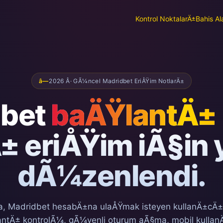
Kontrol NoktalarÄ±
Bahis A
â—
2026 Â· GÃ¼ncel Madridbet EriÅŸim NotlarÄ±
dbet
baÄŸlantÄ± 
± eriÅŸim iÃ§in 
dÃ¼zenlendi.
a, Madridbet hesabÄ±na ulaÅŸmak isteyen kullanÄ±cÄ±l
ntÄ± kontrolÃ¼, gÃ¼venli oturum aÃ§ma, mobil kulla