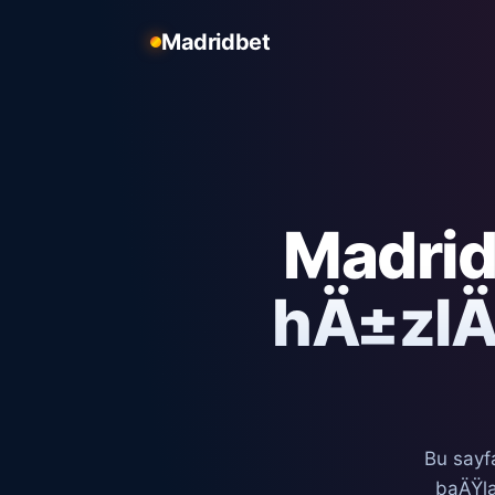
Madridbet
Madri
hÄ±zlÄ
Bu sayf
baÄŸla