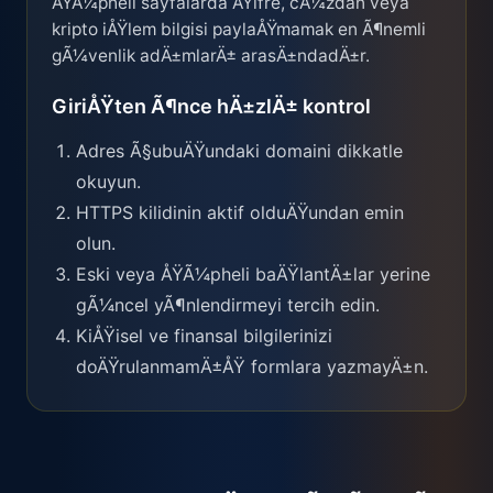
ÅŸÃ¼pheli sayfalarda ÅŸifre, cÃ¼zdan veya
kripto iÅŸlem bilgisi paylaÅŸmamak en Ã¶nemli
gÃ¼venlik adÄ±mlarÄ± arasÄ±ndadÄ±r.
GiriÅŸten Ã¶nce hÄ±zlÄ± kontrol
Adres Ã§ubuÄŸundaki domaini dikkatle
okuyun.
HTTPS kilidinin aktif olduÄŸundan emin
olun.
Eski veya ÅŸÃ¼pheli baÄŸlantÄ±lar yerine
gÃ¼ncel yÃ¶nlendirmeyi tercih edin.
KiÅŸisel ve finansal bilgilerinizi
doÄŸrulanmamÄ±ÅŸ formlara yazmayÄ±n.