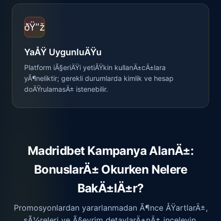
ðŸ”ž
YaÅŸ UygunluÄŸu
Platform iÃ§eriÄŸi yetiÅŸkin kullanÄ±cÄ±lara
yÃ¶neliktir; gerekli durumlarda kimlik ve hesap
doÄŸrulamasÄ± istenebilir.
Madridbet Kampanya AlanÄ±:
BonuslarÄ± Okurken Nelere
BakÄ±lÄ±r?
Promosyonlardan yararlanmadan Ã¶nce ÅŸartlarÄ±,
sÃ¼releri ve Ã§evrim detaylarÄ±nÄ± inceleyin.