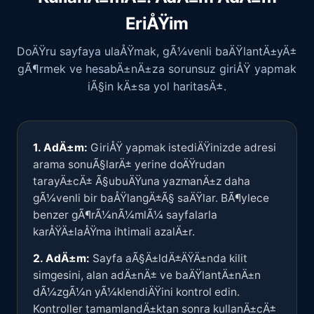
EriÅŸim
DoÄŸru sayfaya ulaÅŸmak, gÃ¼venli baÄŸlantÄ±yÄ±
gÃ¶rmek ve hesabÄ±nÄ±za sorunsuz giriÅŸ yapmak
iÃ§in kÄ±sa yol haritasÄ±.
1. AdÄ±m:
GiriÅŸ yapmak istediÄŸinizde adresi
arama sonuÃ§larÄ± yerine doÄŸrudan
tarayÄ±cÄ± Ã§ubuÄŸuna yazmanÄ±z daha
gÃ¼venli bir baÅŸlangÄ±Ã§ saÄŸlar. BÃ¶ylece
benzer gÃ¶rÃ¼nÃ¼mlÃ¼ sayfalarla
karÅŸÄ±laÅŸma ihtimali azalÄ±r.
2. AdÄ±m:
Sayfa aÃ§Ä±ldÄ±ÄŸÄ±nda kilit
simgesini, alan adÄ±nÄ± ve baÄŸlantÄ±nÄ±n
dÃ¼zgÃ¼n yÃ¼klendiÄŸini kontrol edin.
Kontroller tamamlandÄ±ktan sonra kullanÄ±cÄ±