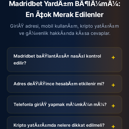
Madridbet YardÄ±m BÃ¶lÃ¼mÃ¼:
En Ã‡ok Merak Edilenler
GiriÅŸ adresi, mobil kullanÄ±m, kripto yatÄ±rÄ±m
ve gÃ¼venlik hakkÄ±nda kÄ±sa cevaplar.
Madridbet baÄŸlantÄ±sÄ± nasÄ±l kontrol
edilir?
Adres deÄŸiÅŸince hesabÄ±m etkilenir mi?
Telefonla giriÅŸ yapmak mÃ¼mkÃ¼n mÃ¼?
Kripto yatÄ±rÄ±mda nelere dikkat edilmeli?