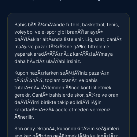
Bahis bÃ¶lÃ¼mÃ¼nde futbol, basketbol, tenis,
voleybol ve e-spor gibi branÅŸlar ayrÄ±
baÅŸlÄ±klar altÄ±nda listelenir. Lig, saat, canlÄ±
maÃ§ ve pazar tÃ¼rÃ¼ne gÃ¶re filtreleme
yaparak aradÄ±ÄŸÄ±nÄ±z karÅŸÄ±laÅŸmaya
daha hÄ±zlÄ± ulaÅŸabilirsiniz.
Kupon hazÄ±rlarken seÃ§tiÄŸiniz pazarÄ±n
tÃ¼rÃ¼nÃ¼, toplam oranÄ± ve bahis
tutarÄ±nÄ± iÅŸlemden Ã¶nce kontrol etmek
gerekir. CanlÄ± bahislerde skor, sÃ¼re ve oran
deÄŸiÅŸimi birlikte takip edildiÄŸi iÃ§in
kararlarÄ±nÄ±zÄ± acele etmeden vermeniz
Ã¶nerilir.
Son onay ekranÄ±, kupondaki tÃ¼m seÃ§imleri
son kez gÃ¶zden geÃ§irmek iÃ§in kullanÄ±lÄ±r.