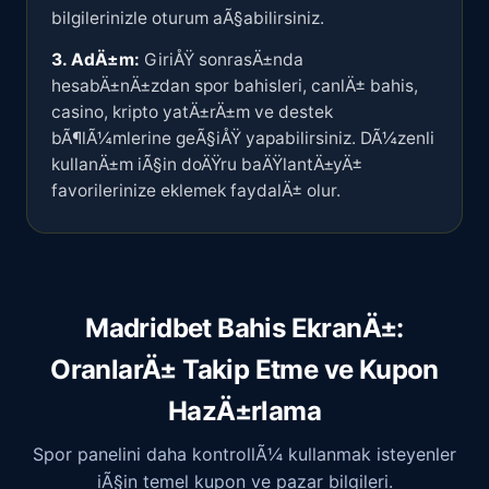
bilgilerinizle oturum aÃ§abilirsiniz.
3. AdÄ±m:
GiriÅŸ sonrasÄ±nda
hesabÄ±nÄ±zdan spor bahisleri, canlÄ± bahis,
casino, kripto yatÄ±rÄ±m ve destek
bÃ¶lÃ¼mlerine geÃ§iÅŸ yapabilirsiniz. DÃ¼zenli
kullanÄ±m iÃ§in doÄŸru baÄŸlantÄ±yÄ±
favorilerinize eklemek faydalÄ± olur.
Madridbet Bahis EkranÄ±:
OranlarÄ± Takip Etme ve Kupon
HazÄ±rlama
Spor panelini daha kontrollÃ¼ kullanmak isteyenler
iÃ§in temel kupon ve pazar bilgileri.