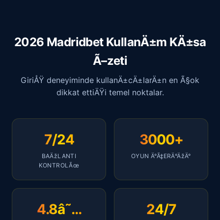
2026 Madridbet KullanÄ±m KÄ±sa
Ã–zeti
GiriÅŸ deneyiminde kullanÄ±cÄ±larÄ±n en Ã§ok
dikkat ettiÄŸi temel noktalar.
7/24
3000+
BAÄžLANTI
OYUN Ä°Ã‡ERÄ°ÄžÄ°
KONTROLÃœ
4.8â˜…
24/7