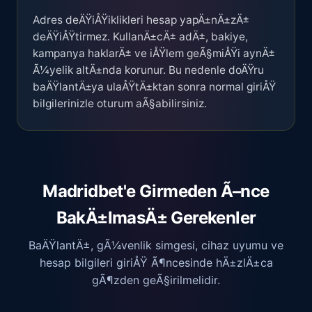
Adres deÄŸiÅŸiklikleri hesap yapÄ±nÄ±zÄ±
deÄŸiÅŸtirmez. KullanÄ±cÄ± adÄ±, bakiye,
kampanya haklarÄ± ve iÅŸlem geÃ§miÅŸi aynÄ±
Ã¼yelik altÄ±nda korunur. Bu nedenle doÄŸru
baÄŸlantÄ±ya ulaÅŸtÄ±ktan sonra normal giriÅŸ
bilgilerinizle oturum aÃ§abilirsiniz.
Madridbet'e Girmeden Ã–nce
BakÄ±lmasÄ± Gerekenler
BaÄŸlantÄ±, gÃ¼venlik simgesi, cihaz uyumu ve
hesap bilgileri giriÅŸ Ã¶ncesinde hÄ±zlÄ±ca
gÃ¶zden geÃ§irilmelidir.