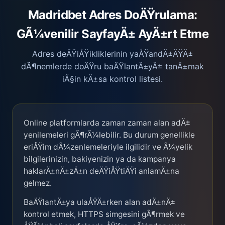
Madridbet Adres DoÄŸrulama:
GÃ¼venilir SayfayÄ± AyÄ±rt Etme
Adres deÄŸiÅŸikliklerinin yaÅŸandÄ±ÄŸÄ±
dÃ¶nemlerde doÄŸru baÄŸlantÄ±yÄ± tanÄ±mak
iÃ§in kÄ±sa kontrol listesi.
Online platformlarda zaman zaman alan adÄ±
yenilemeleri gÃ¶rÃ¼lebilir. Bu durum genellikle
eriÅŸim dÃ¼zenlemeleriyle ilgilidir ve Ã¼yelik
bilgilerinizin, bakiyenizin ya da kampanya
haklarÄ±nÄ±zÄ±n deÄŸiÅŸtiÄŸi anlamÄ±na
gelmez.
BaÄŸlantÄ±ya ulaÅŸÄ±rken alan adÄ±nÄ±
kontrol etmek, HTTPS simgesini gÃ¶rmek ve