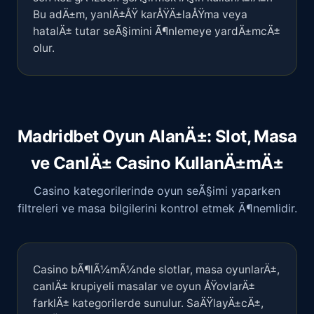
Bu adÄ±m, yanlÄ±ÅŸ karÅŸÄ±laÅŸma veya
hatalÄ± tutar seÃ§imini Ã¶nlemeye yardÄ±mcÄ±
olur.
Madridbet Oyun AlanÄ±: Slot, Masa
ve CanlÄ± Casino KullanÄ±mÄ±
Casino kategorilerinde oyun seÃ§imi yaparken
filtreleri ve masa bilgilerini kontrol etmek Ã¶nemlidir.
Casino bÃ¶lÃ¼mÃ¼nde slotlar, masa oyunlarÄ±,
canlÄ± krupiyeli masalar ve oyun ÅŸovlarÄ±
farklÄ± kategorilerde sunulur. SaÄŸlayÄ±cÄ±,