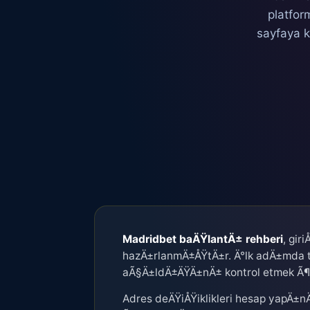
platfor
sayfaya 
Madridbet baÄŸlantÄ± rehberi
, gir
hazÄ±rlanmÄ±ÅŸtÄ±r. Ä°lk adÄ±mda
aÃ§Ä±ldÄ±ÄŸÄ±nÄ± kontrol etmek Ã¶n
Adres deÄŸiÅŸiklikleri hesap yapÄ±