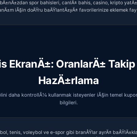
Ä±nÄ±zdan spor bahisleri, canlÄ± bahis, casino, kripto yat
lanÄ±m iÃ§in doÄŸru baÄŸlantÄ±yÄ± favorilerinize eklemek fay
is EkranÄ±: OranlarÄ± Takip
HazÄ±rlama
lini daha kontrollÃ¼ kullanmak isteyenler iÃ§in temel kupo
bilgileri.
, tenis, voleybol ve e-spor gibi branÅŸlar ayrÄ± baÅŸlÄ±klar a