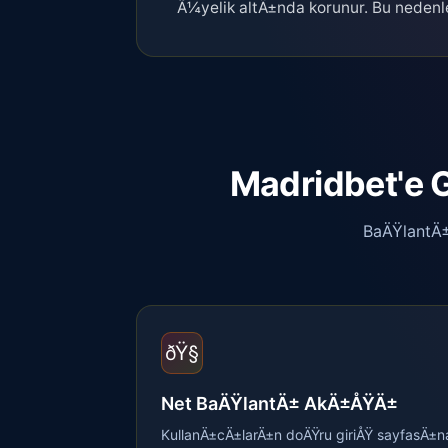
Ã¼yelik altÄ±nda korunur. Bu nedenle
Madridbet'e 
BaÄŸlantÄ±
ðŸ§­
Net BaÄŸlantÄ± AkÄ±ÅŸÄ±
KullanÄ±cÄ±larÄ±n doÄŸru giriÅŸ sayfasÄ±n