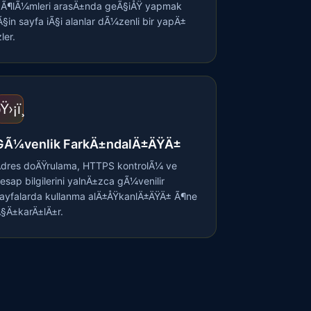
Ã¶lÃ¼mleri arasÄ±nda geÃ§iÅŸ yapmak
Ã§in sayfa iÃ§i alanlar dÃ¼zenli bir yapÄ±
zler.
Ÿ›¡ï¸
GÃ¼venlik FarkÄ±ndalÄ±ÄŸÄ±
dres doÄŸrulama, HTTPS kontrolÃ¼ ve
esap bilgilerini yalnÄ±zca gÃ¼venilir
ayfalarda kullanma alÄ±ÅŸkanlÄ±ÄŸÄ± Ã¶ne
§Ä±karÄ±lÄ±r.