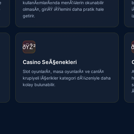
e
kullanÄ±mlarÄ±nda menÃ¼lerin okunabilir
b
e
olmasÄ±, giriÅŸ iÅŸlemini daha pratik hale
i
getirir.
i
ðŸŽ²
ð
Casino SeÃ§enekleri
Slot oyunlarÄ±, masa oyunlarÄ± ve canlÄ±
A
krupiyeli iÃ§erikler kategori dÃ¼zeniyle daha
h
kolay bulunabilir.
s
Ã