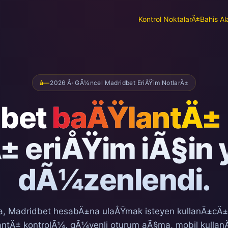
Kontrol NoktalarÄ±
Bahis A
â—
2026 Â· GÃ¼ncel Madridbet EriÅŸim NotlarÄ±
dbet
baÄŸlantÄ± 
± eriÅŸim iÃ§in 
dÃ¼zenlendi.
a, Madridbet hesabÄ±na ulaÅŸmak isteyen kullanÄ±cÄ±l
ntÄ± kontrolÃ¼, gÃ¼venli oturum aÃ§ma, mobil kulla