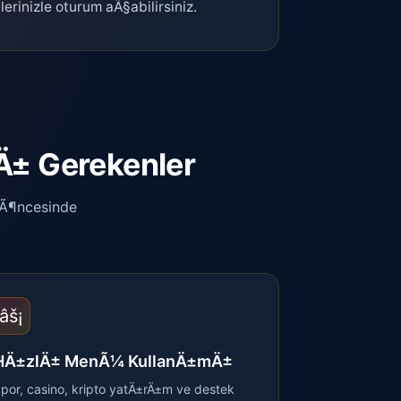
rinizle oturum aÃ§abilirsiniz.
Ä± Gerekenler
 Ã¶ncesinde
âš¡
HÄ±zlÄ± MenÃ¼ KullanÄ±mÄ±
por, casino, kripto yatÄ±rÄ±m ve destek