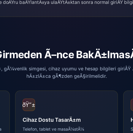
 doÄŸru baÄŸlantÄ±ya ulaÅŸtÄ±ktan sonra normal giriÅŸ bilgile
Girmeden Ã–nce BakÄ±lmas
, gÃ¼venlik simgesi, cihaz uyumu ve hesap bilgileri giriÅŸ
hÄ±zlÄ±ca gÃ¶zden geÃ§irilmelidir.
ðŸ“±
Cihaz Dostu TasarÄ±m
a
Telefon, tablet ve masaÃ¼stÃ¼
S