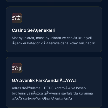
ðŸŽ²
Casino SeÃ§enekleri
Slot oyunlarÄ±, masa oyunlarÄ± ve canlÄ± krupiyeli
iÃ§erikler kategori dÃ¼zeniyle daha kolay bulunabilir.
ðŸ›¡ï¸
GÃ¼venlik FarkÄ±ndalÄ±ÄŸÄ±
Adres doÄŸrulama, HTTPS kontrolÃ¼ ve hesap
bilgilerini yalnÄ±zca gÃ¼venilir sayfalarda kullanma
alÄ±ÅŸkanlÄ±ÄŸÄ± Ã¶ne Ã§Ä±karÄ±lÄ±r.