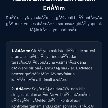
EriÅŸim
DoÄŸru sayfaya ulaÅŸmak, gÃ¼venli baÄŸlantÄ±yÄ±
gÃ¶rmek ve hesabÄ±nÄ±za sorunsuz giriÅŸ yapmak
iÃ§in kÄ±sa yol haritasÄ±.
1. AdÄ±m:
GiriÅŸ yapmak istediÄŸinizde adresi
arama sonuÃ§larÄ± yerine doÄŸrudan
tarayÄ±cÄ± Ã§ubuÄŸuna yazmanÄ±z daha
gÃ¼venli bir baÅŸlangÄ±Ã§ saÄŸlar. BÃ¶ylece
benzer gÃ¶rÃ¼nÃ¼mlÃ¼ sayfalarla
karÅŸÄ±laÅŸma ihtimali azalÄ±r.
2. AdÄ±m:
Sayfa aÃ§Ä±ldÄ±ÄŸÄ±nda kilit
simgesini, alan adÄ±nÄ± ve baÄŸlantÄ±nÄ±n
dÃ¼zgÃ¼n yÃ¼klendiÄŸini kontrol edin.
Kontroller tamamlandÄ±ktan sonra kullanÄ±cÄ±