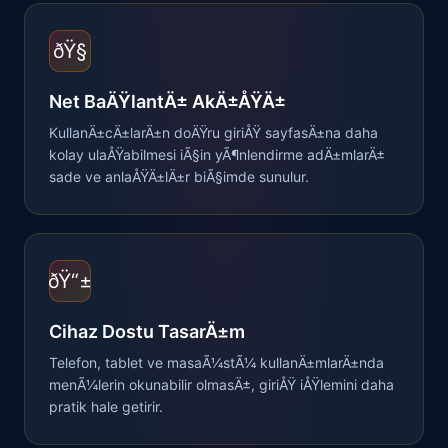
ðŸ§­
Net BaÄŸlantÄ± AkÄ±ÅŸÄ±
KullanÄ±cÄ±larÄ±n doÄŸru giriÅŸ sayfasÄ±na daha
kolay ulaÅŸabilmesi iÃ§in yÃ¶nlendirme adÄ±mlarÄ±
sade ve anlaÅŸÄ±lÄ±r biÃ§imde sunulur.
ðŸ“±
Cihaz Dostu TasarÄ±m
Telefon, tablet ve masaÃ¼stÃ¼ kullanÄ±mlarÄ±nda
menÃ¼lerin okunabilir olmasÄ±, giriÅŸ iÅŸlemini daha
pratik hale getirir.