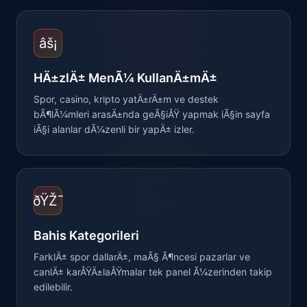
âš¡
HÄ±zlÄ± MenÃ¼ KullanÄ±mÄ±
Spor, casino, kripto yatÄ±rÄ±m ve destek
bÃ¶lÃ¼mleri arasÄ±nda geÃ§iÅŸ yapmak iÃ§in sayfa
iÃ§i alanlar dÃ¼zenli bir yapÄ± izler.
ðŸŽ¯
Bahis Kategorileri
FarklÄ± spor dallarÄ±, maÃ§ Ã¶ncesi pazarlar ve
canlÄ± karÅŸÄ±laÅŸmalar tek panel Ã¼zerinden takip
edilebilir.