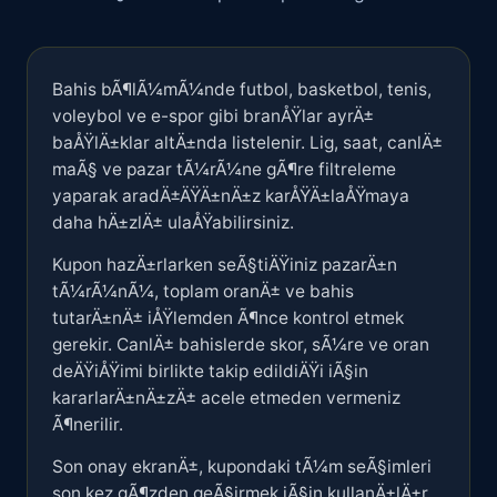
Bahis bÃ¶lÃ¼mÃ¼nde futbol, basketbol, tenis,
voleybol ve e-spor gibi branÅŸlar ayrÄ±
baÅŸlÄ±klar altÄ±nda listelenir. Lig, saat, canlÄ±
maÃ§ ve pazar tÃ¼rÃ¼ne gÃ¶re filtreleme
yaparak aradÄ±ÄŸÄ±nÄ±z karÅŸÄ±laÅŸmaya
daha hÄ±zlÄ± ulaÅŸabilirsiniz.
Kupon hazÄ±rlarken seÃ§tiÄŸiniz pazarÄ±n
tÃ¼rÃ¼nÃ¼, toplam oranÄ± ve bahis
tutarÄ±nÄ± iÅŸlemden Ã¶nce kontrol etmek
gerekir. CanlÄ± bahislerde skor, sÃ¼re ve oran
deÄŸiÅŸimi birlikte takip edildiÄŸi iÃ§in
kararlarÄ±nÄ±zÄ± acele etmeden vermeniz
Ã¶nerilir.
Son onay ekranÄ±, kupondaki tÃ¼m seÃ§imleri
son kez gÃ¶zden geÃ§irmek iÃ§in kullanÄ±lÄ±r.