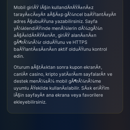
Mobil giriÅŸ iÃ§in kullandÄ±ÄŸÄ±nÄ±z
tarayÄ±cÄ±yÄ± aÃ§Ä±p gÃ¼ncel baÄŸlantÄ±yÄ±
adres Ã§ubuÄŸuna yazabilirsiniz. Sayfa
yÃ¼klendiÄŸinde menÃ¼lerin dÃ¼zgÃ¼n
aÃ§Ä±ldÄ±ÄŸÄ±nÄ±, giriÅŸ alanÄ±nÄ±n
gÃ¶rÃ¼nÃ¼r olduÄŸunu ve HTTPS
baÄŸlantÄ±sÄ±nÄ±n aktif olduÄŸunu kontrol
edin.
Oturum aÃ§tÄ±ktan sonra kupon ekranÄ±,
canlÄ± casino, kripto yatÄ±rÄ±m sayfalarÄ± ve
destek menÃ¼sÃ¼ mobil gÃ¶rÃ¼nÃ¼me
uyumlu ÅŸekilde kullanÄ±labilir. SÄ±k eriÅŸim
iÃ§in sayfayÄ± ana ekrana veya favorilere
ekleyebilirsiniz.