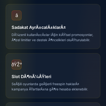
â­
Sadakat AyrÄ±calÄ±klarÄ±
DÃ¼zenli kullanÄ±cÄ±lar iÃ§in kiÅŸisel promosyonlar,
Ã¶zel limitler ve destek Ã¶ncelikleri oluÅŸturulabilir.
ðŸŽ°
Slot DÃ¶nÃ¼ÅŸleri
SeÃ§ili oyunlarda geÃ§erli freespin haklarÄ±
kampanya ÅŸartlarÄ±na gÃ¶re hesaba eklenebilir.