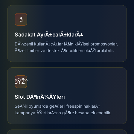
â­
Sadakat AyrÄ±calÄ±klarÄ±
DÃ¼zenli kullanÄ±cÄ±lar iÃ§in kiÅŸisel promosyonlar,
Ã¶zel limitler ve destek Ã¶ncelikleri oluÅŸturulabilir.
ðŸŽ°
Slot DÃ¶nÃ¼ÅŸleri
SeÃ§ili oyunlarda geÃ§erli freespin haklarÄ±
kampanya ÅŸartlarÄ±na gÃ¶re hesaba eklenebilir.