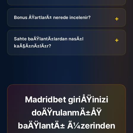
Bonus ÅŸartlarÄ± nerede incelenir?
Sahte baÄŸlantÄ±lardan nasÄ±l
kaÃ§Ä±nÄ±lÄ±r?
Madridbet giriÅŸinizi
doÄŸrulanmÄ±ÅŸ
baÄŸlantÄ± Ã¼zerinden