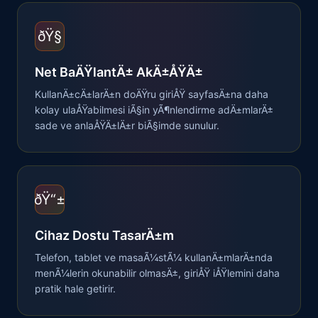
ðŸ§­
Net BaÄŸlantÄ± AkÄ±ÅŸÄ±
KullanÄ±cÄ±larÄ±n doÄŸru giriÅŸ sayfasÄ±na daha
kolay ulaÅŸabilmesi iÃ§in yÃ¶nlendirme adÄ±mlarÄ±
sade ve anlaÅŸÄ±lÄ±r biÃ§imde sunulur.
ðŸ“±
Cihaz Dostu TasarÄ±m
Telefon, tablet ve masaÃ¼stÃ¼ kullanÄ±mlarÄ±nda
menÃ¼lerin okunabilir olmasÄ±, giriÅŸ iÅŸlemini daha
pratik hale getirir.