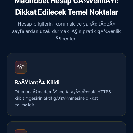
Madridbet Hesap GÃ¼venliÄŸi:
Dikkat Edilecek Temel Noktalar
Hesap bilgilerini korumak ve yanÄ±ltÄ±cÄ±
sayfalardan uzak durmak iÃ§in pratik gÃ¼venlik
Ã¶nerileri.
ðŸ”
BaÄŸlantÄ± Kilidi
Oturum aÃ§madan Ã¶nce tarayÄ±cÄ±daki HTTPS
kilit simgesinin aktif gÃ¶rÃ¼nmesine dikkat
edilmelidir.