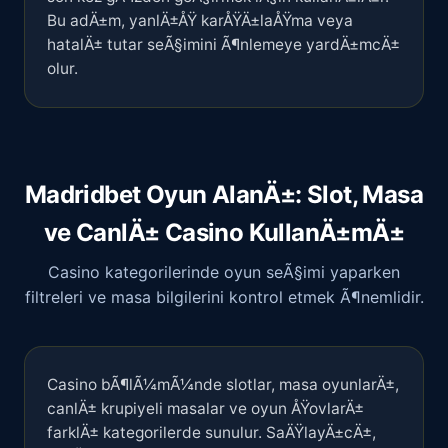
Bu adÄ±m, yanlÄ±ÅŸ karÅŸÄ±laÅŸma veya
hatalÄ± tutar seÃ§imini Ã¶nlemeye yardÄ±mcÄ±
olur.
Madridbet Oyun AlanÄ±: Slot, Masa
ve CanlÄ± Casino KullanÄ±mÄ±
Casino kategorilerinde oyun seÃ§imi yaparken
filtreleri ve masa bilgilerini kontrol etmek Ã¶nemlidir.
Casino bÃ¶lÃ¼mÃ¼nde slotlar, masa oyunlarÄ±,
canlÄ± krupiyeli masalar ve oyun ÅŸovlarÄ±
farklÄ± kategorilerde sunulur. SaÄŸlayÄ±cÄ±,