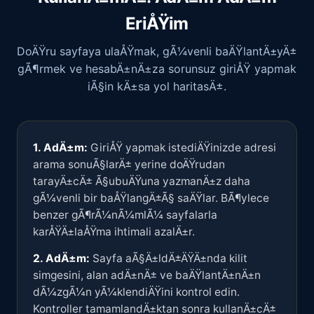
EriÅŸim
DoÄŸru sayfaya ulaÅŸmak, gÃ¼venli baÄŸlantÄ±yÄ±
gÃ¶rmek ve hesabÄ±nÄ±za sorunsuz giriÅŸ yapmak
iÃ§in kÄ±sa yol haritasÄ±.
1. AdÄ±m:
GiriÅŸ yapmak istediÄŸinizde adresi
arama sonuÃ§larÄ± yerine doÄŸrudan
tarayÄ±cÄ± Ã§ubuÄŸuna yazmanÄ±z daha
gÃ¼venli bir baÅŸlangÄ±Ã§ saÄŸlar. BÃ¶ylece
benzer gÃ¶rÃ¼nÃ¼mlÃ¼ sayfalarla
karÅŸÄ±laÅŸma ihtimali azalÄ±r.
2. AdÄ±m:
Sayfa aÃ§Ä±ldÄ±ÄŸÄ±nda kilit
simgesini, alan adÄ±nÄ± ve baÄŸlantÄ±nÄ±n
dÃ¼zgÃ¼n yÃ¼klendiÄŸini kontrol edin.
Kontroller tamamlandÄ±ktan sonra kullanÄ±cÄ±