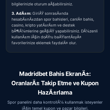
bilgilerinizle oturum aÃ§abilirsiniz.
3. AdÄ±m:
GiriÅŸ sonrasÄ±nda
hesabÄ±nÄ±zdan spor bahisleri, canlÄ± bahis,
casino, kripto yatÄ±rÄ±m ve destek
bÃ¶lÃ¼mlerine geÃ§iÅŸ yapabilirsiniz. DÃ¼zenli
kullanÄ±m iÃ§in doÄŸru baÄŸlantÄ±yÄ±
favorilerinize eklemek faydalÄ± olur.
Madridbet Bahis EkranÄ±:
OranlarÄ± Takip Etme ve Kupon
HazÄ±rlama
Spor panelini daha kontrollÃ¼ kullanmak isteyenler
iÃ§in temel kupon ve pazar bilgileri.