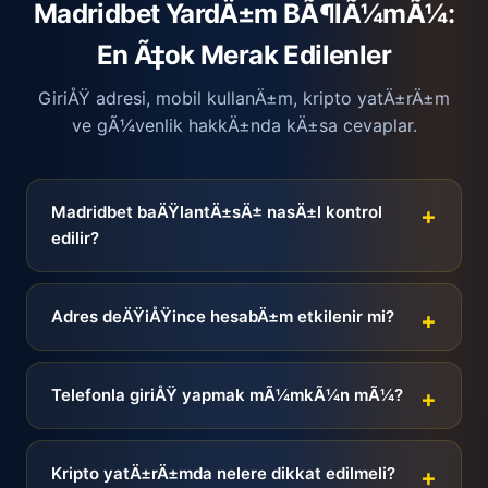
Madridbet YardÄ±m BÃ¶lÃ¼mÃ¼:
En Ã‡ok Merak Edilenler
GiriÅŸ adresi, mobil kullanÄ±m, kripto yatÄ±rÄ±m
ve gÃ¼venlik hakkÄ±nda kÄ±sa cevaplar.
Madridbet baÄŸlantÄ±sÄ± nasÄ±l kontrol
edilir?
Adres deÄŸiÅŸince hesabÄ±m etkilenir mi?
Telefonla giriÅŸ yapmak mÃ¼mkÃ¼n mÃ¼?
Kripto yatÄ±rÄ±mda nelere dikkat edilmeli?