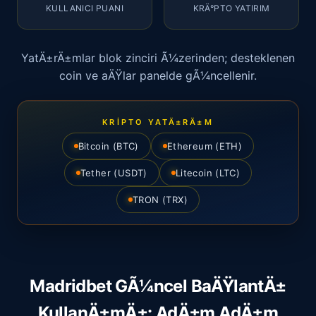
KULLANICI PUANI
KRÄ°PTO YATIRIM
YatÄ±rÄ±mlar blok zinciri Ã¼zerinden; desteklenen
coin ve aÄŸlar panelde gÃ¼ncellenir.
KRIPTO YATÄ±RÄ±M
Bitcoin (BTC)
Ethereum (ETH)
Tether (USDT)
Litecoin (LTC)
TRON (TRX)
Madridbet GÃ¼ncel BaÄŸlantÄ±
KullanÄ±mÄ±: AdÄ±m AdÄ±m