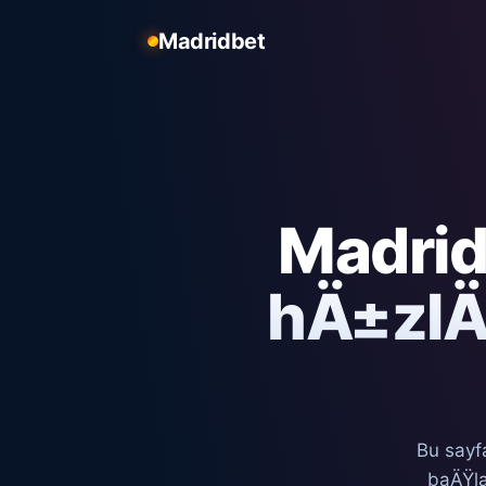
Madridbet
Madri
hÄ±zlÄ
Bu sayf
baÄŸla