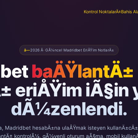
Kontrol NoktalarÄ±
Bahis A
â—
2026 Â· GÃ¼ncel Madridbet EriÅŸim NotlarÄ±
dbet
baÄŸlantÄ± 
± eriÅŸim iÃ§in 
dÃ¼zenlendi.
a, Madridbet hesabÄ±na ulaÅŸmak isteyen kullanÄ±cÄ±l
ntÄ± kontrolÃ¼, gÃ¼venli oturum aÃ§ma, mobil kulla