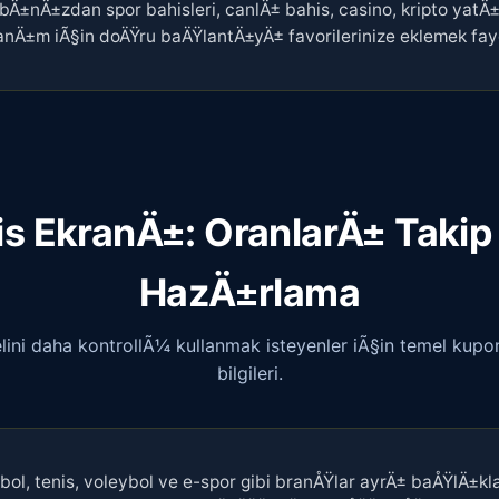
Ä±nÄ±zdan spor bahisleri, canlÄ± bahis, casino, kripto yat
lanÄ±m iÃ§in doÄŸru baÄŸlantÄ±yÄ± favorilerinize eklemek fay
is EkranÄ±: OranlarÄ± Takip
HazÄ±rlama
lini daha kontrollÃ¼ kullanmak isteyenler iÃ§in temel kupo
bilgileri.
, tenis, voleybol ve e-spor gibi branÅŸlar ayrÄ± baÅŸlÄ±klar a