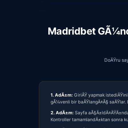
Madridbet GÃ¼n
DoÄŸru sa
1. AdÄ±m:
GiriÅŸ yapmak istediÄŸi
gÃ¼venli bir baÅŸlangÄ±Ã§ saÄŸlar.
2. AdÄ±m:
Sayfa aÃ§Ä±ldÄ±ÄŸÄ±nda k
Kontroller tamamlandÄ±ktan sonra kul