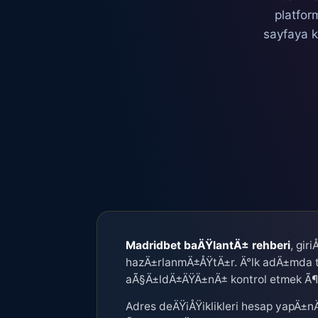
platfor
sayfaya 
Madridbet baÄŸlantÄ± rehberi
, gir
hazÄ±rlanmÄ±ÅŸtÄ±r. Ä°lk adÄ±mda
aÃ§Ä±ldÄ±ÄŸÄ±nÄ± kontrol etmek Ã¶n
Adres deÄŸiÅŸiklikleri hesap yapÄ±