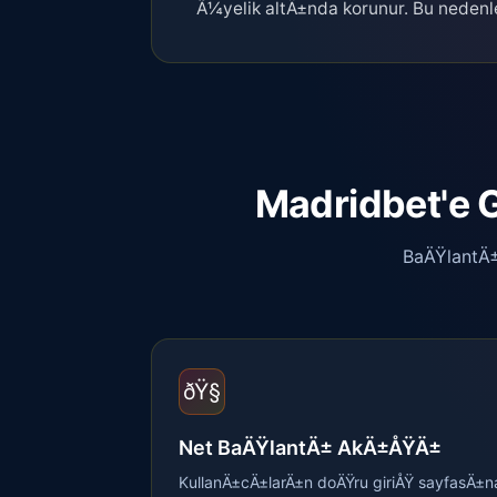
Ã¼yelik altÄ±nda korunur. Bu nedenle
Madridbet'e 
BaÄŸlantÄ±
ðŸ§­
Net BaÄŸlantÄ± AkÄ±ÅŸÄ±
KullanÄ±cÄ±larÄ±n doÄŸru giriÅŸ sayfasÄ±n