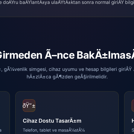
 doÄŸru baÄŸlantÄ±ya ulaÅŸtÄ±ktan sonra normal giriÅŸ bilgile
Girmeden Ã–nce BakÄ±lmas
, gÃ¼venlik simgesi, cihaz uyumu ve hesap bilgileri giriÅŸ
hÄ±zlÄ±ca gÃ¶zden geÃ§irilmelidir.
ðŸ“±
Cihaz Dostu TasarÄ±m
a
Telefon, tablet ve masaÃ¼stÃ¼
S