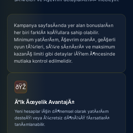
Kampanya sayfasÄ±nda yer alan bonuslarÄ±n
her biri farklÄ± koÅŸullara sahip olabilir.
Minimum yatÄ±rÄ±m, Ã§evrim oranÄ±, geÃ§erli
oyun tÃ¼rleri, sÃ¼re sÄ±nÄ±rÄ± ve maksimum
kazanÃ§ limiti gibi detaylar iÅŸlem Ã¶ncesinde
mutlaka kontrol edilmelidir.
ðŸŽ
Ä°lk Ãœyelik AvantajÄ±
Yeni hesaplar iÃ§in dÃ¶nemsel olarak yatÄ±rÄ±m
desteÄŸi veya Ã¼cretsiz dÃ¶nÃ¼ÅŸ fÄ±rsatlarÄ±
tanÄ±mlanabilir.