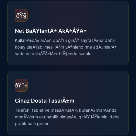
ðŸ§­
Net BaÄŸlantÄ± AkÄ±ÅŸÄ±
KullanÄ±cÄ±larÄ±n doÄŸru giriÅŸ sayfasÄ±na daha
kolay ulaÅŸabilmesi iÃ§in yÃ¶nlendirme adÄ±mlarÄ±
sade ve anlaÅŸÄ±lÄ±r biÃ§imde sunulur.
ðŸ“±
Cihaz Dostu TasarÄ±m
Telefon, tablet ve masaÃ¼stÃ¼ kullanÄ±mlarÄ±nda
menÃ¼lerin okunabilir olmasÄ±, giriÅŸ iÅŸlemini daha
pratik hale getirir.