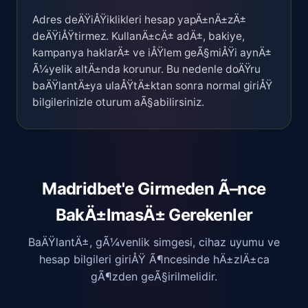
Adres deÄŸiÅŸiklikleri hesap yapÄ±nÄ±zÄ±
deÄŸiÅŸtirmez. KullanÄ±cÄ± adÄ±, bakiye,
kampanya haklarÄ± ve iÅŸlem geÃ§miÅŸi aynÄ±
Ã¼yelik altÄ±nda korunur. Bu nedenle doÄŸru
baÄŸlantÄ±ya ulaÅŸtÄ±ktan sonra normal giriÅŸ
bilgilerinizle oturum aÃ§abilirsiniz.
Madridbet'e Girmeden Ã–nce
BakÄ±lmasÄ± Gerekenler
BaÄŸlantÄ±, gÃ¼venlik simgesi, cihaz uyumu ve
hesap bilgileri giriÅŸ Ã¶ncesinde hÄ±zlÄ±ca
gÃ¶zden geÃ§irilmelidir.