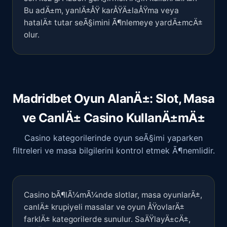
Bu adÄ±m, yanlÄ±ÅŸ karÅŸÄ±laÅŸma veya
hatalÄ± tutar seÃ§imini Ã¶nlemeye yardÄ±mcÄ±
olur.
Madridbet Oyun AlanÄ±: Slot, Masa
ve CanlÄ± Casino KullanÄ±mÄ±
Casino kategorilerinde oyun seÃ§imi yaparken
filtreleri ve masa bilgilerini kontrol etmek Ã¶nemlidir.
Casino bÃ¶lÃ¼mÃ¼nde slotlar, masa oyunlarÄ±,
canlÄ± krupiyeli masalar ve oyun ÅŸovlarÄ±
farklÄ± kategorilerde sunulur. SaÄŸlayÄ±cÄ±,