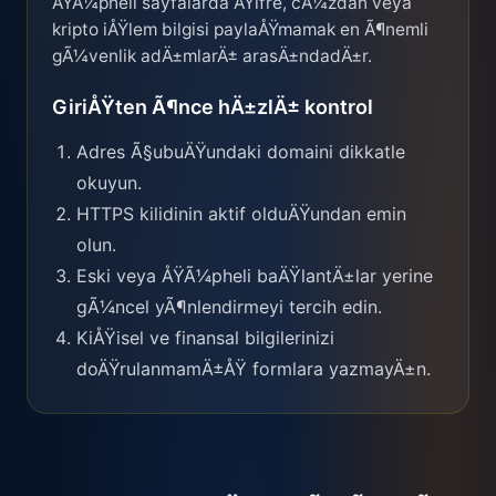
ÅŸÃ¼pheli sayfalarda ÅŸifre, cÃ¼zdan veya
kripto iÅŸlem bilgisi paylaÅŸmamak en Ã¶nemli
gÃ¼venlik adÄ±mlarÄ± arasÄ±ndadÄ±r.
GiriÅŸten Ã¶nce hÄ±zlÄ± kontrol
Adres Ã§ubuÄŸundaki domaini dikkatle
okuyun.
HTTPS kilidinin aktif olduÄŸundan emin
olun.
Eski veya ÅŸÃ¼pheli baÄŸlantÄ±lar yerine
gÃ¼ncel yÃ¶nlendirmeyi tercih edin.
KiÅŸisel ve finansal bilgilerinizi
doÄŸrulanmamÄ±ÅŸ formlara yazmayÄ±n.