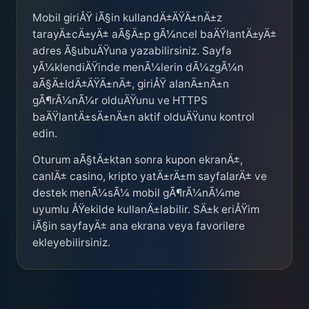
Mobil giriÅŸ iÃ§in kullandÄ±ÄŸÄ±nÄ±z
tarayÄ±cÄ±yÄ± aÃ§Ä±p gÃ¼ncel baÄŸlantÄ±yÄ±
adres Ã§ubuÄŸuna yazabilirsiniz. Sayfa
yÃ¼klendiÄŸinde menÃ¼lerin dÃ¼zgÃ¼n
aÃ§Ä±ldÄ±ÄŸÄ±nÄ±, giriÅŸ alanÄ±nÄ±n
gÃ¶rÃ¼nÃ¼r olduÄŸunu ve HTTPS
baÄŸlantÄ±sÄ±nÄ±n aktif olduÄŸunu kontrol
edin.
Oturum aÃ§tÄ±ktan sonra kupon ekranÄ±,
canlÄ± casino, kripto yatÄ±rÄ±m sayfalarÄ± ve
destek menÃ¼sÃ¼ mobil gÃ¶rÃ¼nÃ¼me
uyumlu ÅŸekilde kullanÄ±labilir. SÄ±k eriÅŸim
iÃ§in sayfayÄ± ana ekrana veya favorilere
ekleyebilirsiniz.