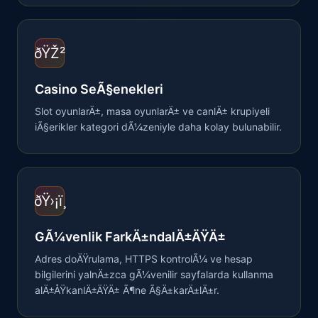
ðŸŽ²
Casino SeÃ§enekleri
Slot oyunlarÄ±, masa oyunlarÄ± ve canlÄ± krupiyeli
iÃ§erikler kategori dÃ¼zeniyle daha kolay bulunabilir.
ðŸ›¡ï¸
GÃ¼venlik FarkÄ±ndalÄ±ÄŸÄ±
Adres doÄŸrulama, HTTPS kontrolÃ¼ ve hesap
bilgilerini yalnÄ±zca gÃ¼venilir sayfalarda kullanma
alÄ±ÅŸkanlÄ±ÄŸÄ± Ã¶ne Ã§Ä±karÄ±lÄ±r.