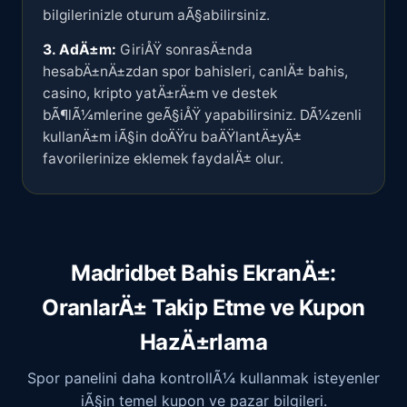
bilgilerinizle oturum aÃ§abilirsiniz.
3. AdÄ±m:
GiriÅŸ sonrasÄ±nda
hesabÄ±nÄ±zdan spor bahisleri, canlÄ± bahis,
casino, kripto yatÄ±rÄ±m ve destek
bÃ¶lÃ¼mlerine geÃ§iÅŸ yapabilirsiniz. DÃ¼zenli
kullanÄ±m iÃ§in doÄŸru baÄŸlantÄ±yÄ±
favorilerinize eklemek faydalÄ± olur.
Madridbet Bahis EkranÄ±:
OranlarÄ± Takip Etme ve Kupon
HazÄ±rlama
Spor panelini daha kontrollÃ¼ kullanmak isteyenler
iÃ§in temel kupon ve pazar bilgileri.