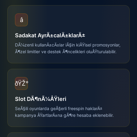
â­
Sadakat AyrÄ±calÄ±klarÄ±
DÃ¼zenli kullanÄ±cÄ±lar iÃ§in kiÅŸisel promosyonlar,
Ã¶zel limitler ve destek Ã¶ncelikleri oluÅŸturulabilir.
ðŸŽ°
Slot DÃ¶nÃ¼ÅŸleri
SeÃ§ili oyunlarda geÃ§erli freespin haklarÄ±
kampanya ÅŸartlarÄ±na gÃ¶re hesaba eklenebilir.