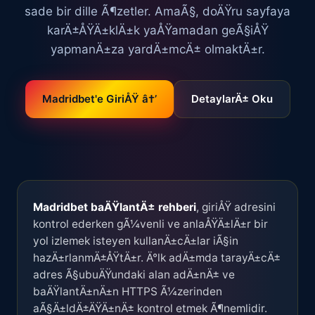
sade bir dille Ã¶zetler. AmaÃ§, doÄŸru sayfaya
karÄ±ÅŸÄ±klÄ±k yaÅŸamadan geÃ§iÅŸ
yapmanÄ±za yardÄ±mcÄ± olmaktÄ±r.
Madridbet'e GiriÅŸ â†’
DetaylarÄ± Oku
Madridbet baÄŸlantÄ± rehberi
, giriÅŸ adresini
kontrol ederken gÃ¼venli ve anlaÅŸÄ±lÄ±r bir
yol izlemek isteyen kullanÄ±cÄ±lar iÃ§in
hazÄ±rlanmÄ±ÅŸtÄ±r. Ä°lk adÄ±mda tarayÄ±cÄ±
adres Ã§ubuÄŸundaki alan adÄ±nÄ± ve
baÄŸlantÄ±nÄ±n HTTPS Ã¼zerinden
aÃ§Ä±ldÄ±ÄŸÄ±nÄ± kontrol etmek Ã¶nemlidir.