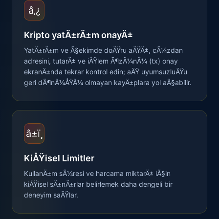
â‚¿
Kripto yatÄ±rÄ±m onayÄ±
YatÄ±rÄ±m ve Ã§ekimde doÄŸru aÄŸÄ±, cÃ¼zdan
adresini, tutarÄ± ve iÅŸlem Ã¶zÃ¼nÃ¼ (tx) onay
ekranÄ±nda tekrar kontrol edin; aÄŸ uyumsuzluÄŸu
geri dÃ¶nÃ¼ÅŸÃ¼ olmayan kayÄ±plara yol aÃ§abilir.
â±ï¸
KiÅŸisel Limitler
KullanÄ±m sÃ¼resi ve harcama miktarÄ± iÃ§in
kiÅŸisel sÄ±nÄ±rlar belirlemek daha dengeli bir
deneyim saÄŸlar.