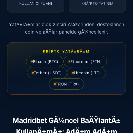
KULLANICI PUANI
KRÄ°PTO YATIRIM
YatÄ±rÄ±mlar blok zinciri Ã¼zerinden; desteklenen
coin ve aÄŸlar panelde gÃ¼ncellenir.
KRIPTO YATÄ±RÄ±M
Bitcoin (BTC)
Ethereum (ETH)
Tether (USDT)
Litecoin (LTC)
TRON (TRX)
Madridbet GÃ¼ncel BaÄŸlantÄ±
KullanÄ±mÄ±: AdÄ±m AdÄ±m