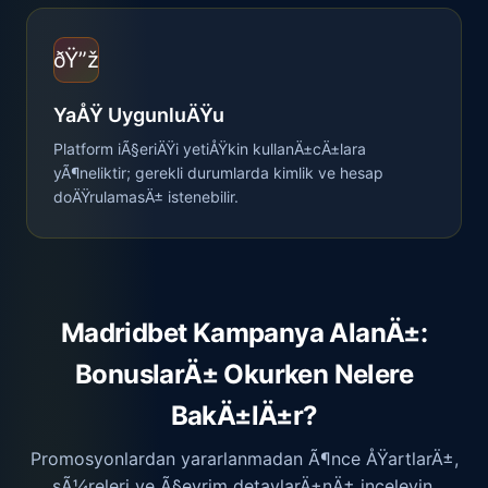
ðŸ”ž
YaÅŸ UygunluÄŸu
Platform iÃ§eriÄŸi yetiÅŸkin kullanÄ±cÄ±lara
yÃ¶neliktir; gerekli durumlarda kimlik ve hesap
doÄŸrulamasÄ± istenebilir.
Madridbet Kampanya AlanÄ±:
BonuslarÄ± Okurken Nelere
BakÄ±lÄ±r?
Promosyonlardan yararlanmadan Ã¶nce ÅŸartlarÄ±,
sÃ¼releri ve Ã§evrim detaylarÄ±nÄ± inceleyin.