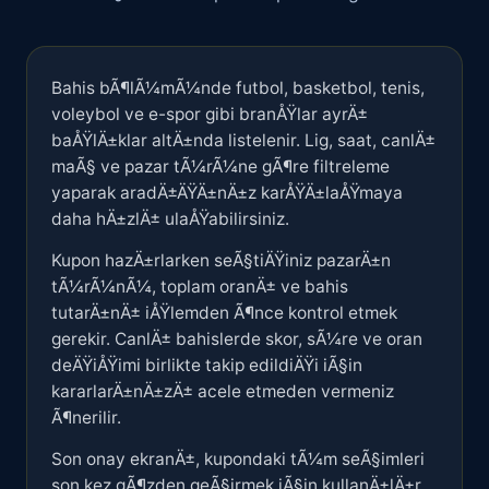
Bahis bÃ¶lÃ¼mÃ¼nde futbol, basketbol, tenis,
voleybol ve e-spor gibi branÅŸlar ayrÄ±
baÅŸlÄ±klar altÄ±nda listelenir. Lig, saat, canlÄ±
maÃ§ ve pazar tÃ¼rÃ¼ne gÃ¶re filtreleme
yaparak aradÄ±ÄŸÄ±nÄ±z karÅŸÄ±laÅŸmaya
daha hÄ±zlÄ± ulaÅŸabilirsiniz.
Kupon hazÄ±rlarken seÃ§tiÄŸiniz pazarÄ±n
tÃ¼rÃ¼nÃ¼, toplam oranÄ± ve bahis
tutarÄ±nÄ± iÅŸlemden Ã¶nce kontrol etmek
gerekir. CanlÄ± bahislerde skor, sÃ¼re ve oran
deÄŸiÅŸimi birlikte takip edildiÄŸi iÃ§in
kararlarÄ±nÄ±zÄ± acele etmeden vermeniz
Ã¶nerilir.
Son onay ekranÄ±, kupondaki tÃ¼m seÃ§imleri
son kez gÃ¶zden geÃ§irmek iÃ§in kullanÄ±lÄ±r.