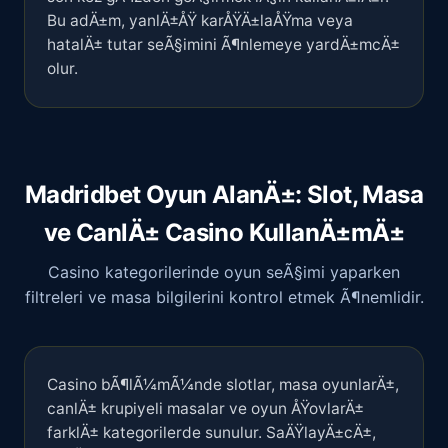
Bu adÄ±m, yanlÄ±ÅŸ karÅŸÄ±laÅŸma veya
hatalÄ± tutar seÃ§imini Ã¶nlemeye yardÄ±mcÄ±
olur.
Madridbet Oyun AlanÄ±: Slot, Masa
ve CanlÄ± Casino KullanÄ±mÄ±
Casino kategorilerinde oyun seÃ§imi yaparken
filtreleri ve masa bilgilerini kontrol etmek Ã¶nemlidir.
Casino bÃ¶lÃ¼mÃ¼nde slotlar, masa oyunlarÄ±,
canlÄ± krupiyeli masalar ve oyun ÅŸovlarÄ±
farklÄ± kategorilerde sunulur. SaÄŸlayÄ±cÄ±,