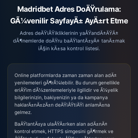
Madridbet Adres DoÄŸrulama:
GÃ¼venilir SayfayÄ± AyÄ±rt Etme
Adres deÄŸiÅŸikliklerinin yaÅŸandÄ±ÄŸÄ±
dÃ¶nemlerde doÄŸru baÄŸlantÄ±yÄ± tanÄ±mak
iÃ§in kÄ±sa kontrol listesi.
Online platformlarda zaman zaman alan adÄ±
yenilemeleri gÃ¶rÃ¼lebilir. Bu durum genellikle
eriÅŸim dÃ¼zenlemeleriyle ilgilidir ve Ã¼yelik
bilgilerinizin, bakiyenizin ya da kampanya
haklarÄ±nÄ±zÄ±n deÄŸiÅŸtiÄŸi anlamÄ±na
gelmez.
BaÄŸlantÄ±ya ulaÅŸÄ±rken alan adÄ±nÄ±
kontrol etmek, HTTPS simgesini gÃ¶rmek ve