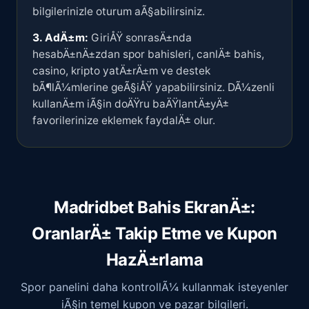
bilgilerinizle oturum aÃ§abilirsiniz.
3. AdÄ±m:
GiriÅŸ sonrasÄ±nda
hesabÄ±nÄ±zdan spor bahisleri, canlÄ± bahis,
casino, kripto yatÄ±rÄ±m ve destek
bÃ¶lÃ¼mlerine geÃ§iÅŸ yapabilirsiniz. DÃ¼zenli
kullanÄ±m iÃ§in doÄŸru baÄŸlantÄ±yÄ±
favorilerinize eklemek faydalÄ± olur.
Madridbet Bahis EkranÄ±:
OranlarÄ± Takip Etme ve Kupon
HazÄ±rlama
Spor panelini daha kontrollÃ¼ kullanmak isteyenler
iÃ§in temel kupon ve pazar bilgileri.