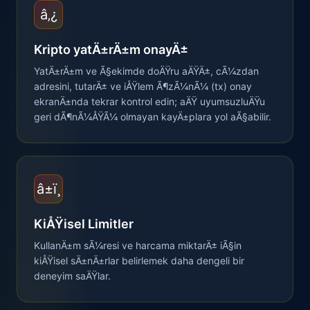
â‚¿
Kripto yatÄ±rÄ±m onayÄ±
YatÄ±rÄ±m ve Ã§ekimde doÄŸru aÄŸÄ±, cÃ¼zdan
adresini, tutarÄ± ve iÅŸlem Ã¶zÃ¼nÃ¼ (tx) onay
ekranÄ±nda tekrar kontrol edin; aÄŸ uyumsuzluÄŸu
geri dÃ¶nÃ¼ÅŸÃ¼ olmayan kayÄ±plara yol aÃ§abilir.
â±ï¸
KiÅŸisel Limitler
KullanÄ±m sÃ¼resi ve harcama miktarÄ± iÃ§in
kiÅŸisel sÄ±nÄ±rlar belirlemek daha dengeli bir
deneyim saÄŸlar.