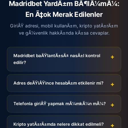
Madridbet YardÄ±m BÃ¶lÃ¼mÃ¼:
En Ã‡ok Merak Edilenler
GiriÅŸ adresi, mobil kullanÄ±m, kripto yatÄ±rÄ±m
ve gÃ¼venlik hakkÄ±nda kÄ±sa cevaplar.
Madridbet baÄŸlantÄ±sÄ± nasÄ±l kontrol
edilir?
Adres deÄŸiÅŸince hesabÄ±m etkilenir mi?
Telefonla giriÅŸ yapmak mÃ¼mkÃ¼n mÃ¼?
Kripto yatÄ±rÄ±mda nelere dikkat edilmeli?