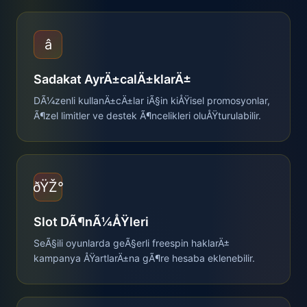
â­
Sadakat AyrÄ±calÄ±klarÄ±
DÃ¼zenli kullanÄ±cÄ±lar iÃ§in kiÅŸisel promosyonlar,
Ã¶zel limitler ve destek Ã¶ncelikleri oluÅŸturulabilir.
ðŸŽ°
Slot DÃ¶nÃ¼ÅŸleri
SeÃ§ili oyunlarda geÃ§erli freespin haklarÄ±
kampanya ÅŸartlarÄ±na gÃ¶re hesaba eklenebilir.