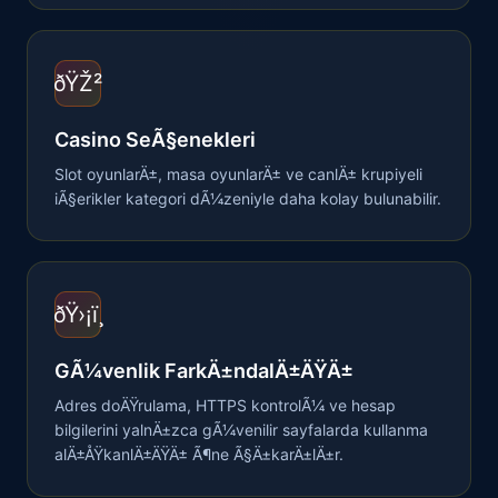
ðŸŽ²
Casino SeÃ§enekleri
Slot oyunlarÄ±, masa oyunlarÄ± ve canlÄ± krupiyeli
iÃ§erikler kategori dÃ¼zeniyle daha kolay bulunabilir.
ðŸ›¡ï¸
GÃ¼venlik FarkÄ±ndalÄ±ÄŸÄ±
Adres doÄŸrulama, HTTPS kontrolÃ¼ ve hesap
bilgilerini yalnÄ±zca gÃ¼venilir sayfalarda kullanma
alÄ±ÅŸkanlÄ±ÄŸÄ± Ã¶ne Ã§Ä±karÄ±lÄ±r.