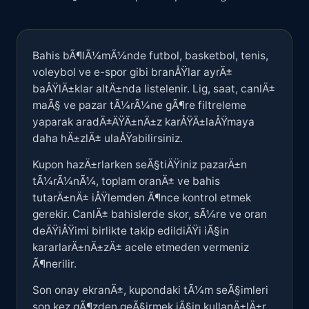
Bahis bÃ¶lÃ¼mÃ¼nde futbol, basketbol, tenis,
voleybol ve e-spor gibi branÅŸlar ayrÄ±
baÅŸlÄ±klar altÄ±nda listelenir. Lig, saat, canlÄ±
maÃ§ ve pazar tÃ¼rÃ¼ne gÃ¶re filtreleme
yaparak aradÄ±ÄŸÄ±nÄ±z karÅŸÄ±laÅŸmaya
daha hÄ±zlÄ± ulaÅŸabilirsiniz.
Kupon hazÄ±rlarken seÃ§tiÄŸiniz pazarÄ±n
tÃ¼rÃ¼nÃ¼, toplam oranÄ± ve bahis
tutarÄ±nÄ± iÅŸlemden Ã¶nce kontrol etmek
gerekir. CanlÄ± bahislerde skor, sÃ¼re ve oran
deÄŸiÅŸimi birlikte takip edildiÄŸi iÃ§in
kararlarÄ±nÄ±zÄ± acele etmeden vermeniz
Ã¶nerilir.
Son onay ekranÄ±, kupondaki tÃ¼m seÃ§imleri
son kez gÃ¶zden geÃ§irmek iÃ§in kullanÄ±lÄ±r.