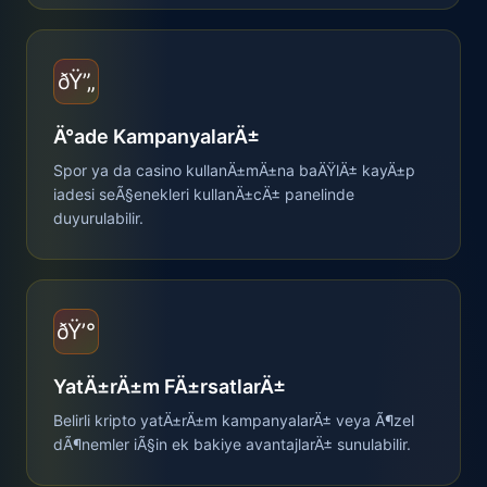
ðŸ”„
Ä°ade KampanyalarÄ±
Spor ya da casino kullanÄ±mÄ±na baÄŸlÄ± kayÄ±p
iadesi seÃ§enekleri kullanÄ±cÄ± panelinde
duyurulabilir.
ðŸ’°
YatÄ±rÄ±m FÄ±rsatlarÄ±
Belirli kripto yatÄ±rÄ±m kampanyalarÄ± veya Ã¶zel
dÃ¶nemler iÃ§in ek bakiye avantajlarÄ± sunulabilir.