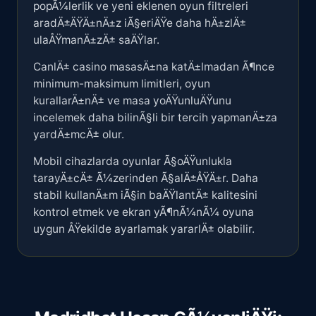
popÃ¼lerlik ve yeni eklenen oyun filtreleri
aradÄ±ÄŸÄ±nÄ±z iÃ§eriÄŸe daha hÄ±zlÄ±
ulaÅŸmanÄ±zÄ± saÄŸlar.
CanlÄ± casino masasÄ±na katÄ±lmadan Ã¶nce
minimum-maksimum limitleri, oyun
kurallarÄ±nÄ± ve masa yoÄŸunluÄŸunu
incelemek daha bilinÃ§li bir tercih yapmanÄ±za
yardÄ±mcÄ± olur.
Mobil cihazlarda oyunlar Ã§oÄŸunlukla
tarayÄ±cÄ± Ã¼zerinden Ã§alÄ±ÅŸÄ±r. Daha
stabil kullanÄ±m iÃ§in baÄŸlantÄ± kalitesini
kontrol etmek ve ekran yÃ¶nÃ¼nÃ¼ oyuna
uygun ÅŸekilde ayarlamak yararlÄ± olabilir.