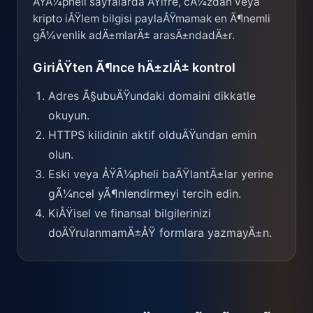
ÅŸÃ¼pheli sayfalarda ÅŸifre, cÃ¼zdan veya
kripto iÅŸlem bilgisi paylaÅŸmamak en Ã¶nemli
gÃ¼venlik adÄ±mlarÄ± arasÄ±ndadÄ±r.
GiriÅŸten Ã¶nce hÄ±zlÄ± kontrol
Adres Ã§ubuÄŸundaki domaini dikkatle
okuyun.
HTTPS kilidinin aktif olduÄŸundan emin
olun.
Eski veya ÅŸÃ¼pheli baÄŸlantÄ±lar yerine
gÃ¼ncel yÃ¶nlendirmeyi tercih edin.
KiÅŸisel ve finansal bilgilerinizi
doÄŸrulanmamÄ±ÅŸ formlara yazmayÄ±n.