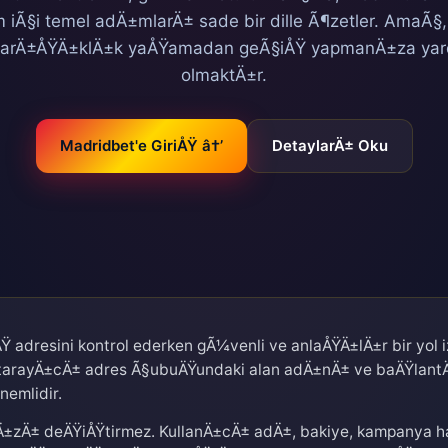
m iÃ§i temel adÄ±mlarÄ± sade bir dille Ã¶zetler. AmaÃ§
karÄ±ÅŸÄ±klÄ±k yaÅŸamadan geÃ§iÅŸ yapmanÄ±za y
olmaktÄ±r.
Madridbet'e GiriÅŸ â†’
DetaylarÄ± Oku
iÅŸ adresini kontrol ederken gÃ¼venli ve anlaÅŸÄ±lÄ±r bir yol 
 tarayÄ±cÄ± adres Ã§ubuÄŸundaki alan adÄ±nÄ± ve baÄŸlan
emlidir.
nÄ±zÄ± deÄŸiÅŸtirmez. KullanÄ±cÄ± adÄ±, bakiye, kampanya h