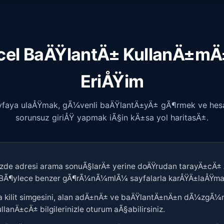
cel BaÄŸlantÄ± KullanÄ±m
EriÅŸim
yfaya ulaÅŸmak, gÃ¼venli baÄŸlantÄ±yÄ± gÃ¶rmek ve he
sorunsuz giriÅŸ yapmak iÃ§in kÄ±sa yol haritasÄ±.
nizde adresi arama sonuÃ§larÄ± yerine doÄŸrudan tarayÄ±c
 BÃ¶ylece benzer gÃ¶rÃ¼nÃ¼mlÃ¼ sayfalarla karÅŸÄ±laÅŸma i
ilit simgesini, alan adÄ±nÄ± ve baÄŸlantÄ±nÄ±n dÃ¼zgÃ¼n 
lanÄ±cÄ± bilgilerinizle oturum aÃ§abilirsiniz.