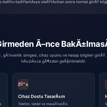
 doÄŸru baÄŸlantÄ±ya ulaÅŸtÄ±ktan sonra normal giriÅŸ bilgile
Girmeden Ã–nce BakÄ±lmas
, gÃ¼venlik simgesi, cihaz uyumu ve hesap bilgileri giriÅŸ
hÄ±zlÄ±ca gÃ¶zden geÃ§irilmelidir.
ðŸ“±
Cihaz Dostu TasarÄ±m
a
Telefon, tablet ve masaÃ¼stÃ¼
S