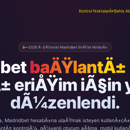
Kontrol NoktalarÄ±
Bahis A
â—
2026 Â· GÃ¼ncel Madridbet EriÅŸim NotlarÄ±
dbet
baÄŸlantÄ± 
± eriÅŸim iÃ§in 
dÃ¼zenlendi.
a, Madridbet hesabÄ±na ulaÅŸmak isteyen kullanÄ±cÄ±l
ntÄ± kontrolÃ¼, gÃ¼venli oturum aÃ§ma, mobil kulla