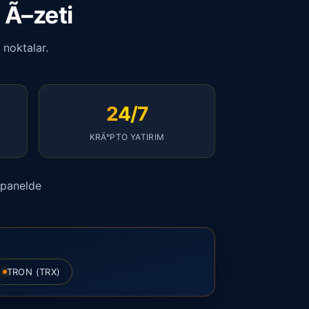
Ã–zeti
noktalar.
24/7
KRÄ°PTO YATIRIM
 panelde
TRON (TRX)