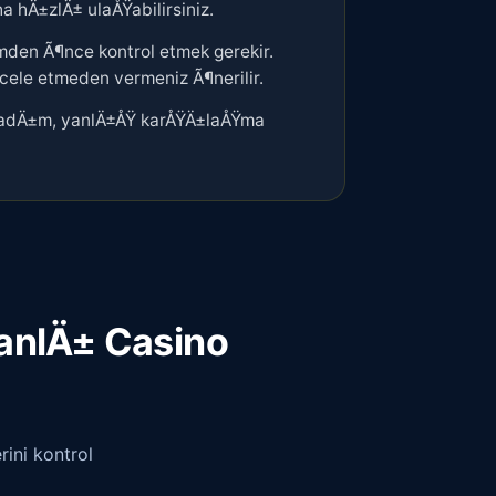
hÄ±zlÄ± ulaÅŸabilirsiniz.
den Ã¶nce kontrol etmek gerekir.
acele etmeden vermeniz Ã¶nerilir.
u adÄ±m, yanlÄ±ÅŸ karÅŸÄ±laÅŸma
anlÄ± Casino
rini kontrol