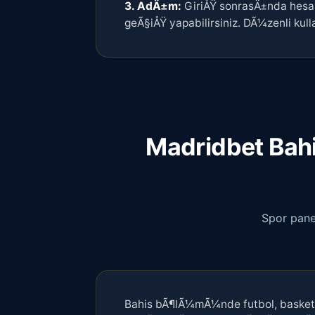
3. AdÄ±m:
GiriÅŸ sonrasÄ±nda hesab
geÃ§iÅŸ yapabilirsiniz. DÃ¼zenli kul
Madridbet Bah
Spor pane
Bahis bÃ¶lÃ¼mÃ¼nde futbol, basketbol