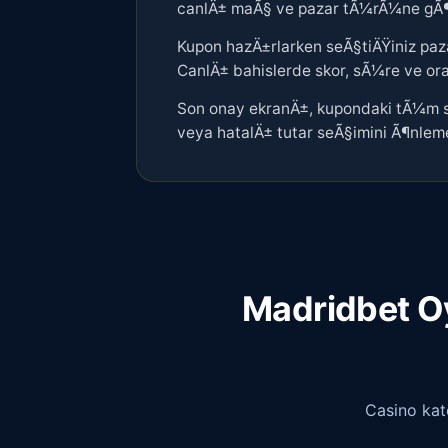
canlÄ± maÃ§ ve pazar tÃ¼rÃ¼ne gÃ¶r
Kupon hazÄ±rlarken seÃ§tiÄŸiniz pa
CanlÄ± bahislerde skor, sÃ¼re ve ora
Son onay ekranÄ±, kupondaki tÃ¼m s
veya hatalÄ± tutar seÃ§imini Ã¶nle
Madridbet O
Casino kate