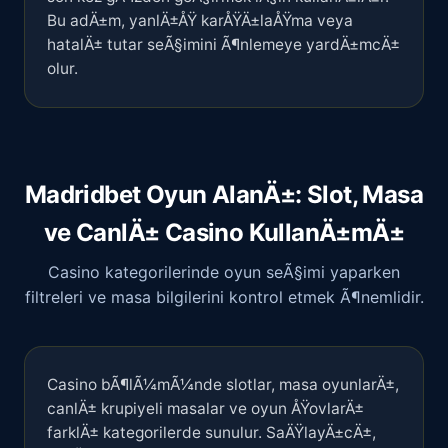
Bu adÄ±m, yanlÄ±ÅŸ karÅŸÄ±laÅŸma veya
hatalÄ± tutar seÃ§imini Ã¶nlemeye yardÄ±mcÄ±
olur.
Madridbet Oyun AlanÄ±: Slot, Masa
ve CanlÄ± Casino KullanÄ±mÄ±
Casino kategorilerinde oyun seÃ§imi yaparken
filtreleri ve masa bilgilerini kontrol etmek Ã¶nemlidir.
Casino bÃ¶lÃ¼mÃ¼nde slotlar, masa oyunlarÄ±,
canlÄ± krupiyeli masalar ve oyun ÅŸovlarÄ±
farklÄ± kategorilerde sunulur. SaÄŸlayÄ±cÄ±,