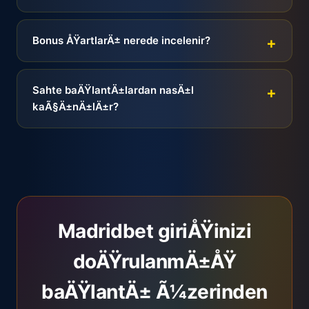
Bonus ÅŸartlarÄ± nerede incelenir?
Sahte baÄŸlantÄ±lardan nasÄ±l
kaÃ§Ä±nÄ±lÄ±r?
Madridbet giriÅŸinizi
doÄŸrulanmÄ±ÅŸ
baÄŸlantÄ± Ã¼zerinden