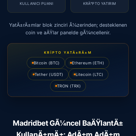
KULLANICI PUANI
KRÄ°PTO YATIRIM
YatÄ±rÄ±mlar blok zinciri Ã¼zerinden; desteklenen
coin ve aÄŸlar panelde gÃ¼ncellenir.
KRIPTO YATÄ±RÄ±M
Bitcoin (BTC)
Ethereum (ETH)
Tether (USDT)
Litecoin (LTC)
TRON (TRX)
Madridbet GÃ¼ncel BaÄŸlantÄ±
KullanÄ±mÄ±: AdÄ±m AdÄ±m