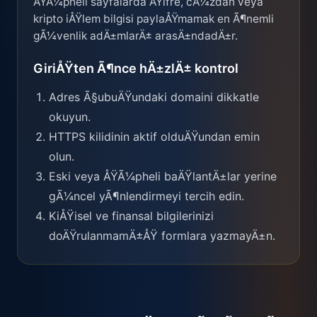
ÅŸÃ¼pheli sayfalarda ÅŸifre, cÃ¼zdan veya
kripto iÅŸlem bilgisi paylaÅŸmamak en Ã¶nemli
gÃ¼venlik adÄ±mlarÄ± arasÄ±ndadÄ±r.
GiriÅŸten Ã¶nce hÄ±zlÄ± kontrol
Adres Ã§ubuÄŸundaki domaini dikkatle
okuyun.
HTTPS kilidinin aktif olduÄŸundan emin
olun.
Eski veya ÅŸÃ¼pheli baÄŸlantÄ±lar yerine
gÃ¼ncel yÃ¶nlendirmeyi tercih edin.
KiÅŸisel ve finansal bilgilerinizi
doÄŸrulanmamÄ±ÅŸ formlara yazmayÄ±n.