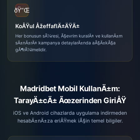
ðŸ“Œ
KoÅŸul ÅžeffaflÄ±ÄŸÄ±
Her bonusun sÃ¼resi, Ã§evrim kuralÄ± ve kullanÄ±m
sÄ±nÄ±rÄ± kampanya detaylarÄ±nda aÃ§Ä±kÃ§a
gÃ¶rÃ¼lmelidir.
Madridbet Mobil KullanÄ±m:
TarayÄ±cÄ± Ãœzerinden GiriÅŸ
iOS ve Android cihazlarda uygulama indirmeden
hesabÄ±nÄ±za eriÅŸmek iÃ§in temel bilgiler.