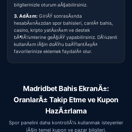
bilgilerinizle oturum aÃ§abilirsiniz.
3. AdÄ±m:
GiriÅŸ sonrasÄ±nda
hesabÄ±nÄ±zdan spor bahisleri, canlÄ± bahis,
casino, kripto yatÄ±rÄ±m ve destek
bÃ¶lÃ¼mlerine geÃ§iÅŸ yapabilirsiniz. DÃ¼zenli
kullanÄ±m iÃ§in doÄŸru baÄŸlantÄ±yÄ±
favorilerinize eklemek faydalÄ± olur.
Madridbet Bahis EkranÄ±:
OranlarÄ± Takip Etme ve Kupon
HazÄ±rlama
Spor panelini daha kontrollÃ¼ kullanmak isteyenler
iÃ§in temel kupon ve pazar bilgileri.