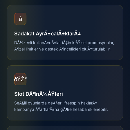
â­
Sadakat AyrÄ±calÄ±klarÄ±
DÃ¼zenli kullanÄ±cÄ±lar iÃ§in kiÅŸisel promosyonlar,
Ã¶zel limitler ve destek Ã¶ncelikleri oluÅŸturulabilir.
ðŸŽ°
Slot DÃ¶nÃ¼ÅŸleri
SeÃ§ili oyunlarda geÃ§erli freespin haklarÄ±
kampanya ÅŸartlarÄ±na gÃ¶re hesaba eklenebilir.