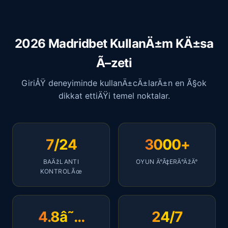
2026 Madridbet KullanÄ±m KÄ±sa
Ã–zeti
GiriÅŸ deneyiminde kullanÄ±cÄ±larÄ±n en Ã§ok
dikkat ettiÄŸi temel noktalar.
7/24
3000+
BAÄžLANTI
OYUN Ä°Ã‡ERÄ°ÄžÄ°
KONTROLÃœ
4.8â˜…
24/7