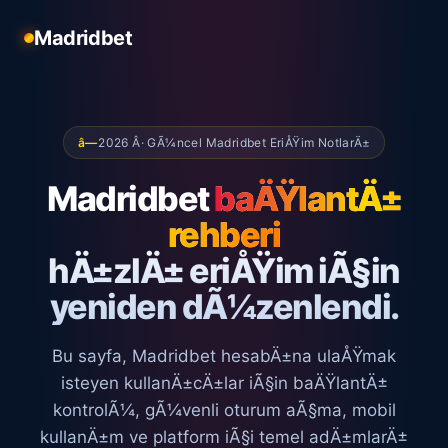
Madridbet
â—
2026 Â· GÃ¼ncel Madridbet EriÅŸim NotlarÄ±
Madridbet
baÄŸlantÄ±
rehberi
hÄ±zlÄ± eriÅŸim iÃ§in
yeniden dÃ¼zenlendi.
Bu sayfa, Madridbet hesabÄ±na ulaÅŸmak
isteyen kullanÄ±cÄ±lar iÃ§in baÄŸlantÄ±
kontrolÃ¼, gÃ¼venli oturum aÃ§ma, mobil
kullanÄ±m ve platform iÃ§i temel adÄ±mlarÄ±