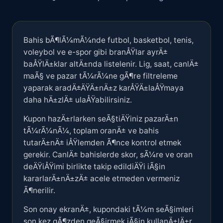
Bahis bÃ¶lÃ¼mÃ¼nde futbol, basketbol, tenis,
voleybol ve e-spor gibi branÅŸlar ayrÄ±
baÅŸlÄ±klar altÄ±nda listelenir. Lig, saat, canlÄ±
maÃ§ ve pazar tÃ¼rÃ¼ne gÃ¶re filtreleme
yaparak aradÄ±ÄŸÄ±nÄ±z karÅŸÄ±laÅŸmaya
daha hÄ±zlÄ± ulaÅŸabilirsiniz.
Kupon hazÄ±rlarken seÃ§tiÄŸiniz pazarÄ±n
tÃ¼rÃ¼nÃ¼, toplam oranÄ± ve bahis
tutarÄ±nÄ± iÅŸlemden Ã¶nce kontrol etmek
gerekir. CanlÄ± bahislerde skor, sÃ¼re ve oran
deÄŸiÅŸimi birlikte takip edildiÄŸi iÃ§in
kararlarÄ±nÄ±zÄ± acele etmeden vermeniz
Ã¶nerilir.
Son onay ekranÄ±, kupondaki tÃ¼m seÃ§imleri
son kez gÃ¶zden geÃ§irmek iÃ§in kullanÄ±lÄ±r.