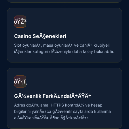
ðŸŽ²
Casino SeÃ§enekleri
Slot oyunlarÄ±, masa oyunlarÄ± ve canlÄ± krupiyeli
iÃ§erikler kategori dÃ¼zeniyle daha kolay bulunabilir.
ðŸ›¡ï¸
GÃ¼venlik FarkÄ±ndalÄ±ÄŸÄ±
Adres doÄŸrulama, HTTPS kontrolÃ¼ ve hesap
bilgilerini yalnÄ±zca gÃ¼venilir sayfalarda kullanma
alÄ±ÅŸkanlÄ±ÄŸÄ± Ã¶ne Ã§Ä±karÄ±lÄ±r.