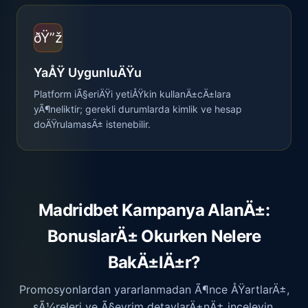
ðŸ”ž
YaÅŸ UygunluÄŸu
Platform iÃ§eriÄŸi yetiÅŸkin kullanÄ±cÄ±lara
yÃ¶neliktir; gerekli durumlarda kimlik ve hesap
doÄŸrulamasÄ± istenebilir.
Madridbet Kampanya AlanÄ±:
BonuslarÄ± Okurken Nelere
BakÄ±lÄ±r?
Promosyonlardan yararlanmadan Ã¶nce ÅŸartlarÄ±,
sÃ¼releri ve Ã§evrim detaylarÄ±nÄ± inceleyin.