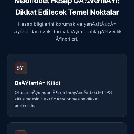
Madridbet Hesap GÃ¼venliÄŸi:
Dikkat Edilecek Temel Noktalar
Hesap bilgilerini korumak ve yanÄ±ltÄ±cÄ±
sayfalardan uzak durmak iÃ§in pratik gÃ¼venlik
Ã¶nerileri.
ðŸ”
BaÄŸlantÄ± Kilidi
Oturum aÃ§madan Ã¶nce tarayÄ±cÄ±daki HTTPS
kilit simgesinin aktif gÃ¶rÃ¼nmesine dikkat
edilmelidir.