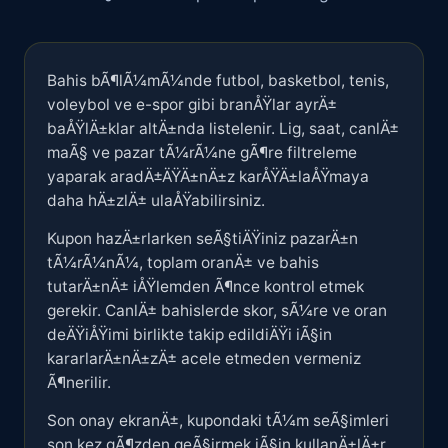
Bahis bÃ¶lÃ¼mÃ¼nde futbol, basketbol, tenis,
voleybol ve e-spor gibi branÅŸlar ayrÄ±
baÅŸlÄ±klar altÄ±nda listelenir. Lig, saat, canlÄ±
maÃ§ ve pazar tÃ¼rÃ¼ne gÃ¶re filtreleme
yaparak aradÄ±ÄŸÄ±nÄ±z karÅŸÄ±laÅŸmaya
daha hÄ±zlÄ± ulaÅŸabilirsiniz.
Kupon hazÄ±rlarken seÃ§tiÄŸiniz pazarÄ±n
tÃ¼rÃ¼nÃ¼, toplam oranÄ± ve bahis
tutarÄ±nÄ± iÅŸlemden Ã¶nce kontrol etmek
gerekir. CanlÄ± bahislerde skor, sÃ¼re ve oran
deÄŸiÅŸimi birlikte takip edildiÄŸi iÃ§in
kararlarÄ±nÄ±zÄ± acele etmeden vermeniz
Ã¶nerilir.
Son onay ekranÄ±, kupondaki tÃ¼m seÃ§imleri
son kez gÃ¶zden geÃ§irmek iÃ§in kullanÄ±lÄ±r.