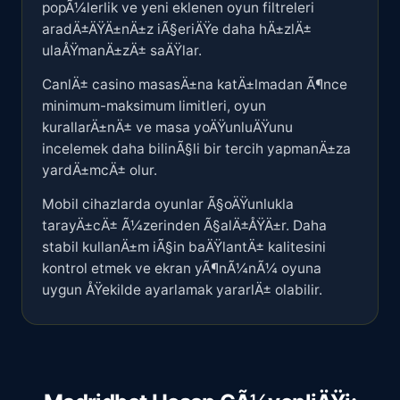
popÃ¼lerlik ve yeni eklenen oyun filtreleri
aradÄ±ÄŸÄ±nÄ±z iÃ§eriÄŸe daha hÄ±zlÄ±
ulaÅŸmanÄ±zÄ± saÄŸlar.
CanlÄ± casino masasÄ±na katÄ±lmadan Ã¶nce
minimum-maksimum limitleri, oyun
kurallarÄ±nÄ± ve masa yoÄŸunluÄŸunu
incelemek daha bilinÃ§li bir tercih yapmanÄ±za
yardÄ±mcÄ± olur.
Mobil cihazlarda oyunlar Ã§oÄŸunlukla
tarayÄ±cÄ± Ã¼zerinden Ã§alÄ±ÅŸÄ±r. Daha
stabil kullanÄ±m iÃ§in baÄŸlantÄ± kalitesini
kontrol etmek ve ekran yÃ¶nÃ¼nÃ¼ oyuna
uygun ÅŸekilde ayarlamak yararlÄ± olabilir.