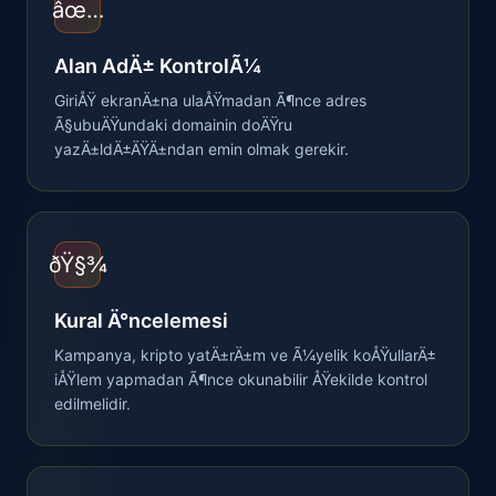
âœ…
Alan AdÄ± KontrolÃ¼
GiriÅŸ ekranÄ±na ulaÅŸmadan Ã¶nce adres
Ã§ubuÄŸundaki domainin doÄŸru
yazÄ±ldÄ±ÄŸÄ±ndan emin olmak gerekir.
ðŸ§¾
Kural Ä°ncelemesi
Kampanya, kripto yatÄ±rÄ±m ve Ã¼yelik koÅŸullarÄ±
iÅŸlem yapmadan Ã¶nce okunabilir ÅŸekilde kontrol
edilmelidir.