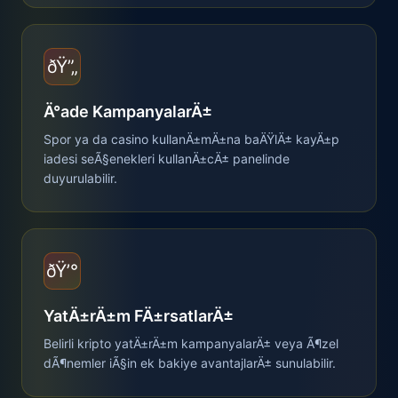
ðŸ”„
Ä°ade KampanyalarÄ±
Spor ya da casino kullanÄ±mÄ±na baÄŸlÄ± kayÄ±p
iadesi seÃ§enekleri kullanÄ±cÄ± panelinde
duyurulabilir.
ðŸ’°
YatÄ±rÄ±m FÄ±rsatlarÄ±
Belirli kripto yatÄ±rÄ±m kampanyalarÄ± veya Ã¶zel
dÃ¶nemler iÃ§in ek bakiye avantajlarÄ± sunulabilir.