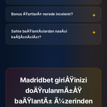
Bonus ÅŸartlarÄ± nerede incelenir?
Sahte baÄŸlantÄ±lardan nasÄ±l
kaÃ§Ä±nÄ±lÄ±r?
Madridbet giriÅŸinizi
doÄŸrulanmÄ±ÅŸ
baÄŸlantÄ± Ã¼zerinden