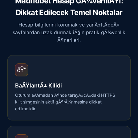
Madridbet Hesap GÃ¼venliÄŸi:
Dikkat Edilecek Temel Noktalar
Hesap bilgilerini korumak ve yanÄ±ltÄ±cÄ±
sayfalardan uzak durmak iÃ§in pratik gÃ¼venlik
Ã¶nerileri.
ðŸ”
BaÄŸlantÄ± Kilidi
Oturum aÃ§madan Ã¶nce tarayÄ±cÄ±daki HTTPS
kilit simgesinin aktif gÃ¶rÃ¼nmesine dikkat
edilmelidir.