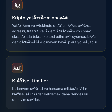
â‚¿
Kripto yatÄ±rÄ±m onayÄ±
YatÄ±rÄ±m ve Ã§ekimde doÄŸru aÄŸÄ±, cÃ¼zdan
adresini, tutarÄ± ve iÅŸlem Ã¶zÃ¼nÃ¼ (tx) onay
ekranÄ±nda tekrar kontrol edin; aÄŸ uyumsuzluÄŸu
geri dÃ¶nÃ¼ÅŸÃ¼ olmayan kayÄ±plara yol aÃ§abilir.
â±ï¸
KiÅŸisel Limitler
KullanÄ±m sÃ¼resi ve harcama miktarÄ± iÃ§in
kiÅŸisel sÄ±nÄ±rlar belirlemek daha dengeli bir
deneyim saÄŸlar.