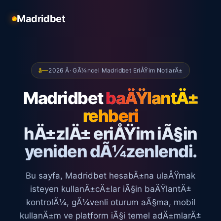
Madridbet
â—
2026 Â· GÃ¼ncel Madridbet EriÅŸim NotlarÄ±
Madridbet
baÄŸlantÄ±
rehberi
hÄ±zlÄ± eriÅŸim iÃ§in
yeniden dÃ¼zenlendi.
Bu sayfa, Madridbet hesabÄ±na ulaÅŸmak
isteyen kullanÄ±cÄ±lar iÃ§in baÄŸlantÄ±
kontrolÃ¼, gÃ¼venli oturum aÃ§ma, mobil
kullanÄ±m ve platform iÃ§i temel adÄ±mlarÄ±