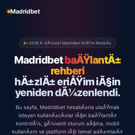
Madridbet
â—
2026 Â· GÃ¼ncel Madridbet EriÅŸim NotlarÄ±
Madridbet
baÄŸlantÄ±
rehberi
hÄ±zlÄ± eriÅŸim iÃ§in
yeniden dÃ¼zenlendi.
Bu sayfa, Madridbet hesabÄ±na ulaÅŸmak
isteyen kullanÄ±cÄ±lar iÃ§in baÄŸlantÄ±
kontrolÃ¼, gÃ¼venli oturum aÃ§ma, mobil
kullanÄ±m ve platform iÃ§i temel adÄ±mlarÄ±