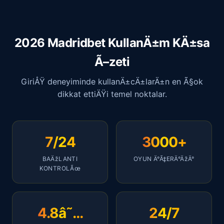
2026 Madridbet KullanÄ±m KÄ±sa
Ã–zeti
GiriÅŸ deneyiminde kullanÄ±cÄ±larÄ±n en Ã§ok
dikkat ettiÄŸi temel noktalar.
7/24
3000+
BAÄžLANTI
OYUN Ä°Ã‡ERÄ°ÄžÄ°
KONTROLÃœ
4.8â˜…
24/7