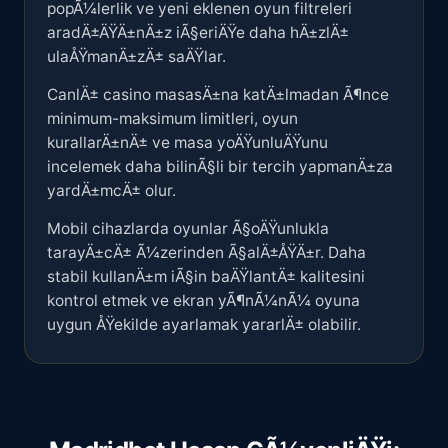
popÃ¼lerlik ve yeni eklenen oyun filtreleri
aradÄ±ÄŸÄ±nÄ±z iÃ§eriÄŸe daha hÄ±zlÄ±
ulaÅŸmanÄ±zÄ± saÄŸlar.
CanlÄ± casino masasÄ±na katÄ±lmadan Ã¶nce
minimum-maksimum limitleri, oyun
kurallarÄ±nÄ± ve masa yoÄŸunluÄŸunu
incelemek daha bilinÃ§li bir tercih yapmanÄ±za
yardÄ±mcÄ± olur.
Mobil cihazlarda oyunlar Ã§oÄŸunlukla
tarayÄ±cÄ± Ã¼zerinden Ã§alÄ±ÅŸÄ±r. Daha
stabil kullanÄ±m iÃ§in baÄŸlantÄ± kalitesini
kontrol etmek ve ekran yÃ¶nÃ¼nÃ¼ oyuna
uygun ÅŸekilde ayarlamak yararlÄ± olabilir.