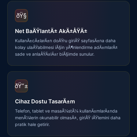
ðŸ§­
Net BaÄŸlantÄ± AkÄ±ÅŸÄ±
KullanÄ±cÄ±larÄ±n doÄŸru giriÅŸ sayfasÄ±na daha
kolay ulaÅŸabilmesi iÃ§in yÃ¶nlendirme adÄ±mlarÄ±
sade ve anlaÅŸÄ±lÄ±r biÃ§imde sunulur.
ðŸ“±
Cihaz Dostu TasarÄ±m
Telefon, tablet ve masaÃ¼stÃ¼ kullanÄ±mlarÄ±nda
menÃ¼lerin okunabilir olmasÄ±, giriÅŸ iÅŸlemini daha
pratik hale getirir.