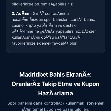
bilgilerinizle oturum aÃ§abilirsiniz.
3. AdÄ±m:
GiriÅŸ sonrasÄ±nda
hesabÄ±nÄ±zdan spor bahisleri, canlÄ± bahis,
casino, kripto yatÄ±rÄ±m ve destek
bÃ¶lÃ¼mlerine geÃ§iÅŸ yapabilirsiniz. DÃ¼zenli
kullanÄ±m iÃ§in doÄŸru baÄŸlantÄ±yÄ±
favorilerinize eklemek faydalÄ± olur.
Madridbet Bahis EkranÄ±:
OranlarÄ± Takip Etme ve Kupon
HazÄ±rlama
Spor panelini daha kontrollÃ¼ kullanmak isteyenler
iÃ§in temel kupon ve pazar bilgileri.