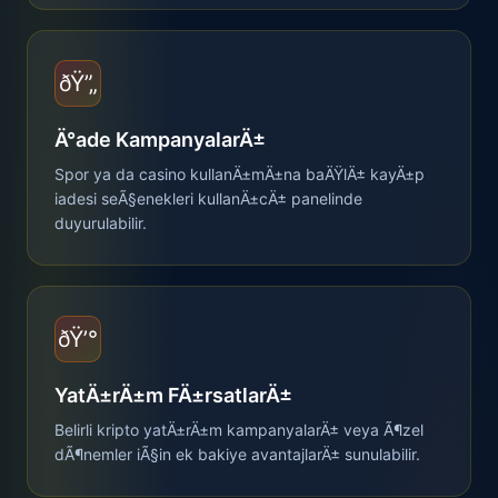
ðŸ”„
Ä°ade KampanyalarÄ±
Spor ya da casino kullanÄ±mÄ±na baÄŸlÄ± kayÄ±p
iadesi seÃ§enekleri kullanÄ±cÄ± panelinde
duyurulabilir.
ðŸ’°
YatÄ±rÄ±m FÄ±rsatlarÄ±
Belirli kripto yatÄ±rÄ±m kampanyalarÄ± veya Ã¶zel
dÃ¶nemler iÃ§in ek bakiye avantajlarÄ± sunulabilir.