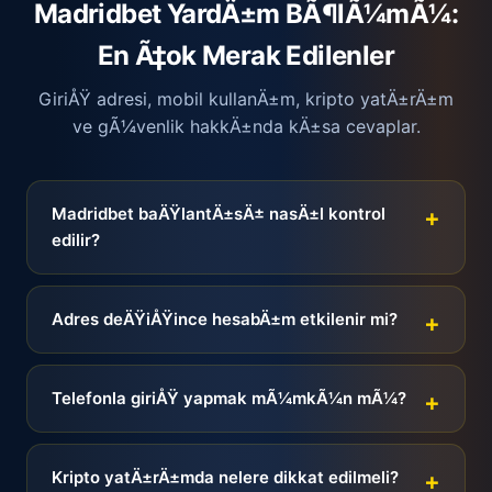
Madridbet YardÄ±m BÃ¶lÃ¼mÃ¼:
En Ã‡ok Merak Edilenler
GiriÅŸ adresi, mobil kullanÄ±m, kripto yatÄ±rÄ±m
ve gÃ¼venlik hakkÄ±nda kÄ±sa cevaplar.
Madridbet baÄŸlantÄ±sÄ± nasÄ±l kontrol
edilir?
Adres deÄŸiÅŸince hesabÄ±m etkilenir mi?
Telefonla giriÅŸ yapmak mÃ¼mkÃ¼n mÃ¼?
Kripto yatÄ±rÄ±mda nelere dikkat edilmeli?