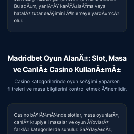
Bu adÄ±m, yanlÄ±ÅŸ karÅŸÄ±laÅŸma veya
hatalÄ± tutar seÃ§imini Ã¶nlemeye yardÄ±mcÄ±
olur.
Madridbet Oyun AlanÄ±: Slot, Masa
ve CanlÄ± Casino KullanÄ±mÄ±
Casino kategorilerinde oyun seÃ§imi yaparken
filtreleri ve masa bilgilerini kontrol etmek Ã¶nemlidir.
Casino bÃ¶lÃ¼mÃ¼nde slotlar, masa oyunlarÄ±,
canlÄ± krupiyeli masalar ve oyun ÅŸovlarÄ±
farklÄ± kategorilerde sunulur. SaÄŸlayÄ±cÄ±,