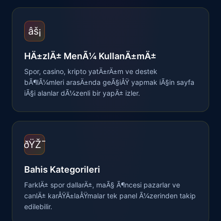
âš¡
HÄ±zlÄ± MenÃ¼ KullanÄ±mÄ±
Spor, casino, kripto yatÄ±rÄ±m ve destek
bÃ¶lÃ¼mleri arasÄ±nda geÃ§iÅŸ yapmak iÃ§in sayfa
iÃ§i alanlar dÃ¼zenli bir yapÄ± izler.
ðŸŽ¯
Bahis Kategorileri
FarklÄ± spor dallarÄ±, maÃ§ Ã¶ncesi pazarlar ve
canlÄ± karÅŸÄ±laÅŸmalar tek panel Ã¼zerinden takip
edilebilir.