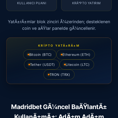
KULLANICI PUANI
KRÄ°PTO YATIRIM
YatÄ±rÄ±mlar blok zinciri Ã¼zerinden; desteklenen
coin ve aÄŸlar panelde gÃ¼ncellenir.
KRIPTO YATÄ±RÄ±M
Bitcoin (BTC)
Ethereum (ETH)
Tether (USDT)
Litecoin (LTC)
TRON (TRX)
Madridbet GÃ¼ncel BaÄŸlantÄ±
KullanÄ±mÄ±: AdÄ±m AdÄ±m