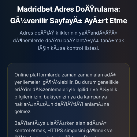
Madridbet Adres DoÄŸrulama:
GÃ¼venilir SayfayÄ± AyÄ±rt Etme
Adres deÄŸiÅŸikliklerinin yaÅŸandÄ±ÄŸÄ±
dÃ¶nemlerde doÄŸru baÄŸlantÄ±yÄ± tanÄ±mak
iÃ§in kÄ±sa kontrol listesi.
Online platformlarda zaman zaman alan adÄ±
yenilemeleri gÃ¶rÃ¼lebilir. Bu durum genellikle
eriÅŸim dÃ¼zenlemeleriyle ilgilidir ve Ã¼yelik
bilgilerinizin, bakiyenizin ya da kampanya
haklarÄ±nÄ±zÄ±n deÄŸiÅŸtiÄŸi anlamÄ±na
gelmez.
BaÄŸlantÄ±ya ulaÅŸÄ±rken alan adÄ±nÄ±
kontrol etmek, HTTPS simgesini gÃ¶rmek ve