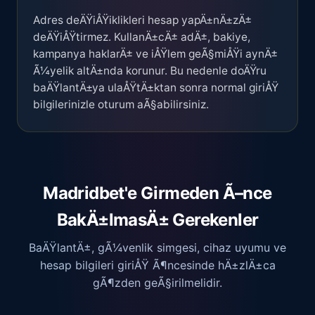
Adres deÄŸiÅŸiklikleri hesap yapÄ±nÄ±zÄ±
deÄŸiÅŸtirmez. KullanÄ±cÄ± adÄ±, bakiye,
kampanya haklarÄ± ve iÅŸlem geÃ§miÅŸi aynÄ±
Ã¼yelik altÄ±nda korunur. Bu nedenle doÄŸru
baÄŸlantÄ±ya ulaÅŸtÄ±ktan sonra normal giriÅŸ
bilgilerinizle oturum aÃ§abilirsiniz.
Madridbet'e Girmeden Ã–nce
BakÄ±lmasÄ± Gerekenler
BaÄŸlantÄ±, gÃ¼venlik simgesi, cihaz uyumu ve
hesap bilgileri giriÅŸ Ã¶ncesinde hÄ±zlÄ±ca
gÃ¶zden geÃ§irilmelidir.