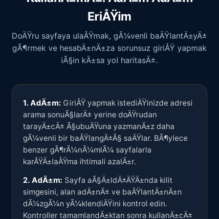
EriÅŸim
DoÄŸru sayfaya ulaÅŸmak, gÃ¼venli baÄŸlantÄ±yÄ±
gÃ¶rmek ve hesabÄ±nÄ±za sorunsuz giriÅŸ yapmak
iÃ§in kÄ±sa yol haritasÄ±.
1. AdÄ±m:
GiriÅŸ yapmak istediÄŸinizde adresi
arama sonuÃ§larÄ± yerine doÄŸrudan
tarayÄ±cÄ± Ã§ubuÄŸuna yazmanÄ±z daha
gÃ¼venli bir baÅŸlangÄ±Ã§ saÄŸlar. BÃ¶ylece
benzer gÃ¶rÃ¼nÃ¼mlÃ¼ sayfalarla
karÅŸÄ±laÅŸma ihtimali azalÄ±r.
2. AdÄ±m:
Sayfa aÃ§Ä±ldÄ±ÄŸÄ±nda kilit
simgesini, alan adÄ±nÄ± ve baÄŸlantÄ±nÄ±n
dÃ¼zgÃ¼n yÃ¼klendiÄŸini kontrol edin.
Kontroller tamamlandÄ±ktan sonra kullanÄ±cÄ±