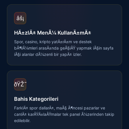
âš¡
HÄ±zlÄ± MenÃ¼ KullanÄ±mÄ±
Spor, casino, kripto yatÄ±rÄ±m ve destek
bÃ¶lÃ¼mleri arasÄ±nda geÃ§iÅŸ yapmak iÃ§in sayfa
iÃ§i alanlar dÃ¼zenli bir yapÄ± izler.
ðŸŽ¯
Bahis Kategorileri
FarklÄ± spor dallarÄ±, maÃ§ Ã¶ncesi pazarlar ve
canlÄ± karÅŸÄ±laÅŸmalar tek panel Ã¼zerinden takip
edilebilir.