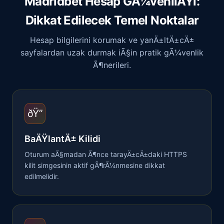
Madridbet Hesap GÃ¼venliÄŸi:
Dikkat Edilecek Temel Noktalar
Hesap bilgilerini korumak ve yanÄ±ltÄ±cÄ±
sayfalardan uzak durmak iÃ§in pratik gÃ¼venlik
Ã¶nerileri.
ðŸ”
BaÄŸlantÄ± Kilidi
Oturum aÃ§madan Ã¶nce tarayÄ±cÄ±daki HTTPS
kilit simgesinin aktif gÃ¶rÃ¼nmesine dikkat
edilmelidir.