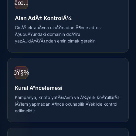
âœ…
Alan AdÄ± KontrolÃ¼
GiriÅŸ ekranÄ±na ulaÅŸmadan Ã¶nce adres
Ã§ubuÄŸundaki domainin doÄŸru
yazÄ±ldÄ±ÄŸÄ±ndan emin olmak gerekir.
ðŸ§¾
Kural Ä°ncelemesi
Kampanya, kripto yatÄ±rÄ±m ve Ã¼yelik koÅŸullarÄ±
iÅŸlem yapmadan Ã¶nce okunabilir ÅŸekilde kontrol
edilmelidir.