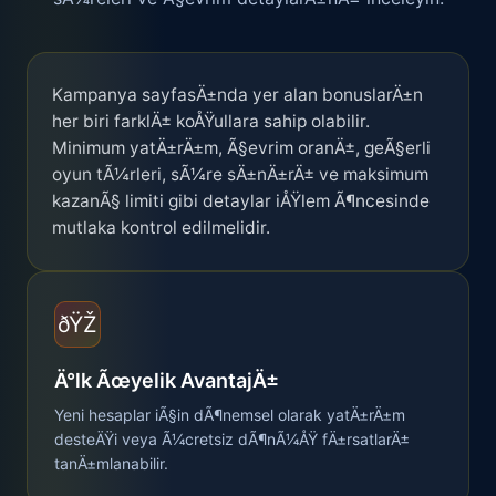
Kampanya sayfasÄ±nda yer alan bonuslarÄ±n
her biri farklÄ± koÅŸullara sahip olabilir.
Minimum yatÄ±rÄ±m, Ã§evrim oranÄ±, geÃ§erli
oyun tÃ¼rleri, sÃ¼re sÄ±nÄ±rÄ± ve maksimum
kazanÃ§ limiti gibi detaylar iÅŸlem Ã¶ncesinde
mutlaka kontrol edilmelidir.
ðŸŽ
Ä°lk Ãœyelik AvantajÄ±
Yeni hesaplar iÃ§in dÃ¶nemsel olarak yatÄ±rÄ±m
desteÄŸi veya Ã¼cretsiz dÃ¶nÃ¼ÅŸ fÄ±rsatlarÄ±
tanÄ±mlanabilir.