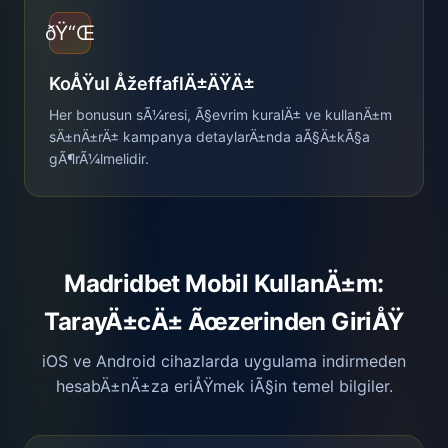
ðŸ“Œ
KoÅŸul ÅžeffaflÄ±ÄŸÄ±
Her bonusun sÃ¼resi, Ã§evrim kuralÄ± ve kullanÄ±m
sÄ±nÄ±rÄ± kampanya detaylarÄ±nda aÃ§Ä±kÃ§a
gÃ¶rÃ¼lmelidir.
Madridbet Mobil KullanÄ±m:
TarayÄ±cÄ± Ãœzerinden GiriÅŸ
iOS ve Android cihazlarda uygulama indirmeden
hesabÄ±nÄ±za eriÅŸmek iÃ§in temel bilgiler.