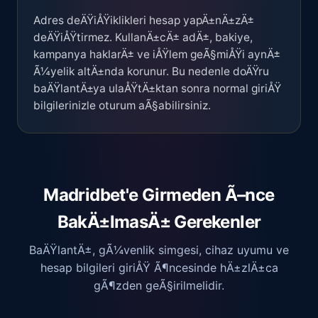
Adres deÄŸiÅŸiklikleri hesap yapÄ±nÄ±zÄ±
deÄŸiÅŸtirmez. KullanÄ±cÄ± adÄ±, bakiye,
kampanya haklarÄ± ve iÅŸlem geÃ§miÅŸi aynÄ±
Ã¼yelik altÄ±nda korunur. Bu nedenle doÄŸru
baÄŸlantÄ±ya ulaÅŸtÄ±ktan sonra normal giriÅŸ
bilgilerinizle oturum aÃ§abilirsiniz.
Madridbet'e Girmeden Ã–nce
BakÄ±lmasÄ± Gerekenler
BaÄŸlantÄ±, gÃ¼venlik simgesi, cihaz uyumu ve
hesap bilgileri giriÅŸ Ã¶ncesinde hÄ±zlÄ±ca
gÃ¶zden geÃ§irilmelidir.