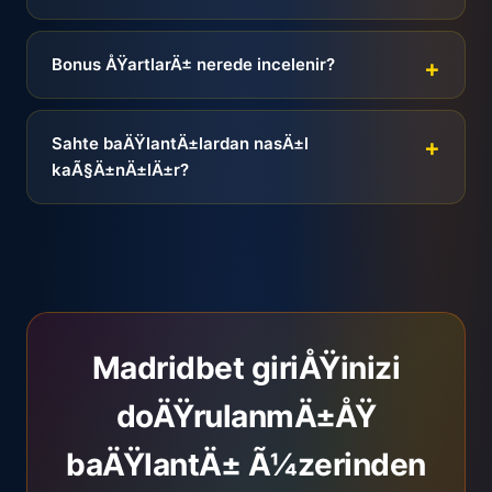
Bonus ÅŸartlarÄ± nerede incelenir?
Sahte baÄŸlantÄ±lardan nasÄ±l
kaÃ§Ä±nÄ±lÄ±r?
Madridbet giriÅŸinizi
doÄŸrulanmÄ±ÅŸ
baÄŸlantÄ± Ã¼zerinden