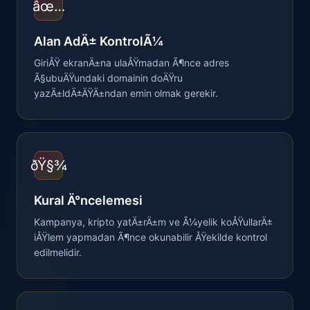
âœ…
Alan AdÄ± KontrolÃ¼
GiriÅŸ ekranÄ±na ulaÅŸmadan Ã¶nce adres
Ã§ubuÄŸundaki domainin doÄŸru
yazÄ±ldÄ±ÄŸÄ±ndan emin olmak gerekir.
ðŸ§¾
Kural Ä°ncelemesi
Kampanya, kripto yatÄ±rÄ±m ve Ã¼yelik koÅŸullarÄ±
iÅŸlem yapmadan Ã¶nce okunabilir ÅŸekilde kontrol
edilmelidir.