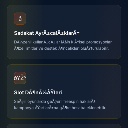
â­
Sadakat AyrÄ±calÄ±klarÄ±
DÃ¼zenli kullanÄ±cÄ±lar iÃ§in kiÅŸisel promosyonlar,
Ã¶zel limitler ve destek Ã¶ncelikleri oluÅŸturulabilir.
ðŸŽ°
Slot DÃ¶nÃ¼ÅŸleri
SeÃ§ili oyunlarda geÃ§erli freespin haklarÄ±
kampanya ÅŸartlarÄ±na gÃ¶re hesaba eklenebilir.