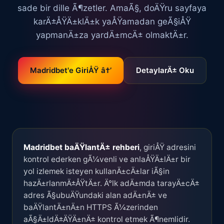
sade bir dille Ã¶zetler. AmaÃ§, doÄŸru sayfaya
karÄ±ÅŸÄ±klÄ±k yaÅŸamadan geÃ§iÅŸ
yapmanÄ±za yardÄ±mcÄ± olmaktÄ±r.
Madridbet'e GiriÅŸ â†’
DetaylarÄ± Oku
Madridbet baÄŸlantÄ± rehberi
, giriÅŸ adresini
kontrol ederken gÃ¼venli ve anlaÅŸÄ±lÄ±r bir
yol izlemek isteyen kullanÄ±cÄ±lar iÃ§in
hazÄ±rlanmÄ±ÅŸtÄ±r. Ä°lk adÄ±mda tarayÄ±cÄ±
adres Ã§ubuÄŸundaki alan adÄ±nÄ± ve
baÄŸlantÄ±nÄ±n HTTPS Ã¼zerinden
aÃ§Ä±ldÄ±ÄŸÄ±nÄ± kontrol etmek Ã¶nemlidir.