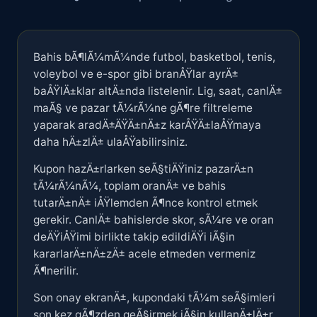
Bahis bÃ¶lÃ¼mÃ¼nde futbol, basketbol, tenis,
voleybol ve e-spor gibi branÅŸlar ayrÄ±
baÅŸlÄ±klar altÄ±nda listelenir. Lig, saat, canlÄ±
maÃ§ ve pazar tÃ¼rÃ¼ne gÃ¶re filtreleme
yaparak aradÄ±ÄŸÄ±nÄ±z karÅŸÄ±laÅŸmaya
daha hÄ±zlÄ± ulaÅŸabilirsiniz.
Kupon hazÄ±rlarken seÃ§tiÄŸiniz pazarÄ±n
tÃ¼rÃ¼nÃ¼, toplam oranÄ± ve bahis
tutarÄ±nÄ± iÅŸlemden Ã¶nce kontrol etmek
gerekir. CanlÄ± bahislerde skor, sÃ¼re ve oran
deÄŸiÅŸimi birlikte takip edildiÄŸi iÃ§in
kararlarÄ±nÄ±zÄ± acele etmeden vermeniz
Ã¶nerilir.
Son onay ekranÄ±, kupondaki tÃ¼m seÃ§imleri
son kez gÃ¶zden geÃ§irmek iÃ§in kullanÄ±lÄ±r.