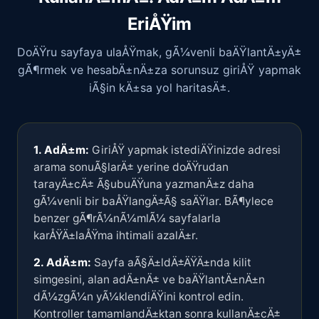
EriÅŸim
DoÄŸru sayfaya ulaÅŸmak, gÃ¼venli baÄŸlantÄ±yÄ±
gÃ¶rmek ve hesabÄ±nÄ±za sorunsuz giriÅŸ yapmak
iÃ§in kÄ±sa yol haritasÄ±.
1. AdÄ±m:
GiriÅŸ yapmak istediÄŸinizde adresi
arama sonuÃ§larÄ± yerine doÄŸrudan
tarayÄ±cÄ± Ã§ubuÄŸuna yazmanÄ±z daha
gÃ¼venli bir baÅŸlangÄ±Ã§ saÄŸlar. BÃ¶ylece
benzer gÃ¶rÃ¼nÃ¼mlÃ¼ sayfalarla
karÅŸÄ±laÅŸma ihtimali azalÄ±r.
2. AdÄ±m:
Sayfa aÃ§Ä±ldÄ±ÄŸÄ±nda kilit
simgesini, alan adÄ±nÄ± ve baÄŸlantÄ±nÄ±n
dÃ¼zgÃ¼n yÃ¼klendiÄŸini kontrol edin.
Kontroller tamamlandÄ±ktan sonra kullanÄ±cÄ±