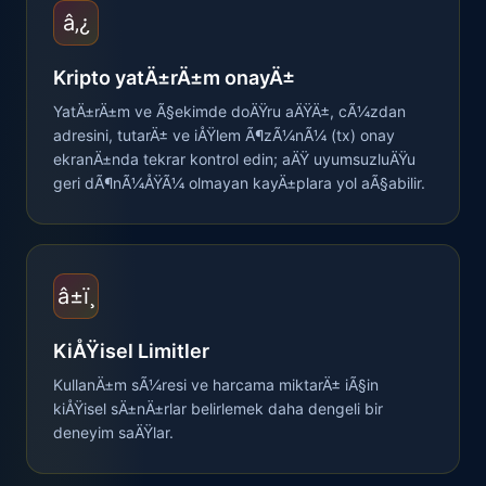
â‚¿
Kripto yatÄ±rÄ±m onayÄ±
YatÄ±rÄ±m ve Ã§ekimde doÄŸru aÄŸÄ±, cÃ¼zdan
adresini, tutarÄ± ve iÅŸlem Ã¶zÃ¼nÃ¼ (tx) onay
ekranÄ±nda tekrar kontrol edin; aÄŸ uyumsuzluÄŸu
geri dÃ¶nÃ¼ÅŸÃ¼ olmayan kayÄ±plara yol aÃ§abilir.
â±ï¸
KiÅŸisel Limitler
KullanÄ±m sÃ¼resi ve harcama miktarÄ± iÃ§in
kiÅŸisel sÄ±nÄ±rlar belirlemek daha dengeli bir
deneyim saÄŸlar.