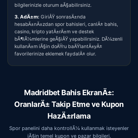
bilgilerinizle oturum aÃ§abilirsiniz.
3. AdÄ±m:
GiriÅŸ sonrasÄ±nda
hesabÄ±nÄ±zdan spor bahisleri, canlÄ± bahis,
casino, kripto yatÄ±rÄ±m ve destek
bÃ¶lÃ¼mlerine geÃ§iÅŸ yapabilirsiniz. DÃ¼zenli
kullanÄ±m iÃ§in doÄŸru baÄŸlantÄ±yÄ±
favorilerinize eklemek faydalÄ± olur.
Madridbet Bahis EkranÄ±:
OranlarÄ± Takip Etme ve Kupon
HazÄ±rlama
Spor panelini daha kontrollÃ¼ kullanmak isteyenler
iÃ§in temel kupon ve pazar bilgileri.