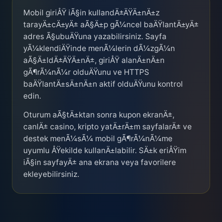
Mobil giriÅŸ iÃ§in kullandÄ±ÄŸÄ±nÄ±z
tarayÄ±cÄ±yÄ± aÃ§Ä±p gÃ¼ncel baÄŸlantÄ±yÄ±
adres Ã§ubuÄŸuna yazabilirsiniz. Sayfa
yÃ¼klendiÄŸinde menÃ¼lerin dÃ¼zgÃ¼n
aÃ§Ä±ldÄ±ÄŸÄ±nÄ±, giriÅŸ alanÄ±nÄ±n
gÃ¶rÃ¼nÃ¼r olduÄŸunu ve HTTPS
baÄŸlantÄ±sÄ±nÄ±n aktif olduÄŸunu kontrol
edin.
Oturum aÃ§tÄ±ktan sonra kupon ekranÄ±,
canlÄ± casino, kripto yatÄ±rÄ±m sayfalarÄ± ve
destek menÃ¼sÃ¼ mobil gÃ¶rÃ¼nÃ¼me
uyumlu ÅŸekilde kullanÄ±labilir. SÄ±k eriÅŸim
iÃ§in sayfayÄ± ana ekrana veya favorilere
ekleyebilirsiniz.