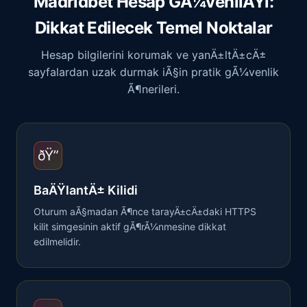
Madridbet Hesap GÃ¼venliÄŸi:
Dikkat Edilecek Temel Noktalar
Hesap bilgilerini korumak ve yanÄ±ltÄ±cÄ±
sayfalardan uzak durmak iÃ§in pratik gÃ¼venlik
Ã¶nerileri.
ðŸ”
BaÄŸlantÄ± Kilidi
Oturum aÃ§madan Ã¶nce tarayÄ±cÄ±daki HTTPS
kilit simgesinin aktif gÃ¶rÃ¼nmesine dikkat
edilmelidir.