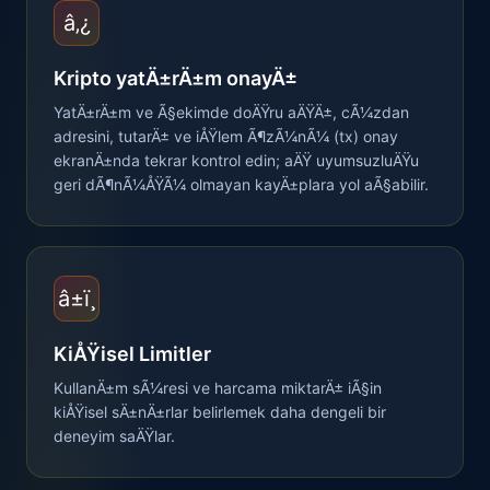
â‚¿
Kripto yatÄ±rÄ±m onayÄ±
YatÄ±rÄ±m ve Ã§ekimde doÄŸru aÄŸÄ±, cÃ¼zdan
adresini, tutarÄ± ve iÅŸlem Ã¶zÃ¼nÃ¼ (tx) onay
ekranÄ±nda tekrar kontrol edin; aÄŸ uyumsuzluÄŸu
geri dÃ¶nÃ¼ÅŸÃ¼ olmayan kayÄ±plara yol aÃ§abilir.
â±ï¸
KiÅŸisel Limitler
KullanÄ±m sÃ¼resi ve harcama miktarÄ± iÃ§in
kiÅŸisel sÄ±nÄ±rlar belirlemek daha dengeli bir
deneyim saÄŸlar.