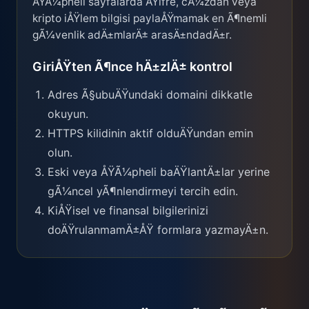
ÅŸÃ¼pheli sayfalarda ÅŸifre, cÃ¼zdan veya
kripto iÅŸlem bilgisi paylaÅŸmamak en Ã¶nemli
gÃ¼venlik adÄ±mlarÄ± arasÄ±ndadÄ±r.
GiriÅŸten Ã¶nce hÄ±zlÄ± kontrol
Adres Ã§ubuÄŸundaki domaini dikkatle
okuyun.
HTTPS kilidinin aktif olduÄŸundan emin
olun.
Eski veya ÅŸÃ¼pheli baÄŸlantÄ±lar yerine
gÃ¼ncel yÃ¶nlendirmeyi tercih edin.
KiÅŸisel ve finansal bilgilerinizi
doÄŸrulanmamÄ±ÅŸ formlara yazmayÄ±n.