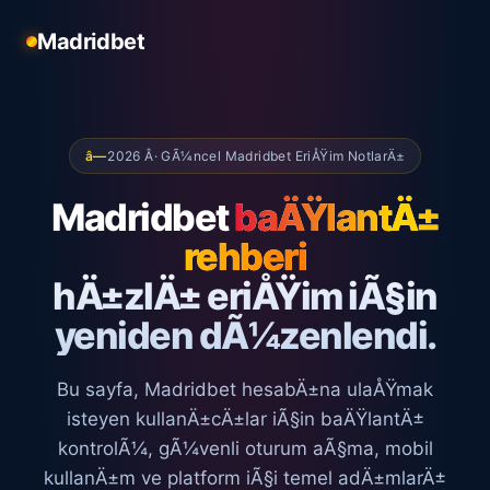
Madridbet
â—
2026 Â· GÃ¼ncel Madridbet EriÅŸim NotlarÄ±
Madridbet
baÄŸlantÄ±
rehberi
hÄ±zlÄ± eriÅŸim iÃ§in
yeniden dÃ¼zenlendi.
Bu sayfa, Madridbet hesabÄ±na ulaÅŸmak
isteyen kullanÄ±cÄ±lar iÃ§in baÄŸlantÄ±
kontrolÃ¼, gÃ¼venli oturum aÃ§ma, mobil
kullanÄ±m ve platform iÃ§i temel adÄ±mlarÄ±