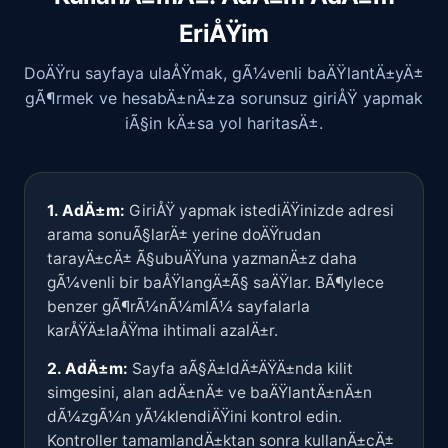
EriÅŸim
DoÄŸru sayfaya ulaÅŸmak, gÃ¼venli baÄŸlantÄ±yÄ±
gÃ¶rmek ve hesabÄ±nÄ±za sorunsuz giriÅŸ yapmak
iÃ§in kÄ±sa yol haritasÄ±.
1. AdÄ±m:
GiriÅŸ yapmak istediÄŸinizde adresi
arama sonuÃ§larÄ± yerine doÄŸrudan
tarayÄ±cÄ± Ã§ubuÄŸuna yazmanÄ±z daha
gÃ¼venli bir baÅŸlangÄ±Ã§ saÄŸlar. BÃ¶ylece
benzer gÃ¶rÃ¼nÃ¼mlÃ¼ sayfalarla
karÅŸÄ±laÅŸma ihtimali azalÄ±r.
2. AdÄ±m:
Sayfa aÃ§Ä±ldÄ±ÄŸÄ±nda kilit
simgesini, alan adÄ±nÄ± ve baÄŸlantÄ±nÄ±n
dÃ¼zgÃ¼n yÃ¼klendiÄŸini kontrol edin.
Kontroller tamamlandÄ±ktan sonra kullanÄ±cÄ±