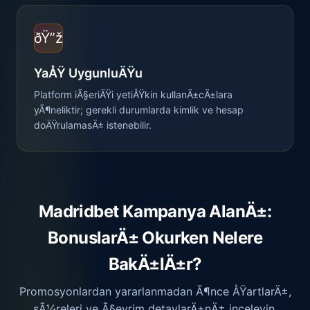
ðŸ”ž
YaÅŸ UygunluÄŸu
Platform iÃ§eriÄŸi yetiÅŸkin kullanÄ±cÄ±lara
yÃ¶neliktir; gerekli durumlarda kimlik ve hesap
doÄŸrulamasÄ± istenebilir.
Madridbet Kampanya AlanÄ±:
BonuslarÄ± Okurken Nelere
BakÄ±lÄ±r?
Promosyonlardan yararlanmadan Ã¶nce ÅŸartlarÄ±,
sÃ¼releri ve Ã§evrim detaylarÄ±nÄ± inceleyin.