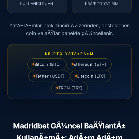
KULLANICI PUANI
KRÄ°PTO YATIRIM
YatÄ±rÄ±mlar blok zinciri Ã¼zerinden; desteklenen
coin ve aÄŸlar panelde gÃ¼ncellenir.
KRIPTO YATÄ±RÄ±M
Bitcoin (BTC)
Ethereum (ETH)
Tether (USDT)
Litecoin (LTC)
TRON (TRX)
Madridbet GÃ¼ncel BaÄŸlantÄ±
KullanÄ±mÄ±: AdÄ±m AdÄ±m