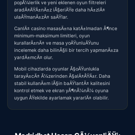
popÃ¼lerlik ve yeni eklenen oyun filtreleri
aradÄ±ÄŸÄ±nÄ±z iÃ§eriÄŸe daha hÄ±zlÄ±
ulaÅŸmanÄ±zÄ± saÄŸlar.
CanlÄ± casino masasÄ±na katÄ±lmadan Ã¶nce
minimum-maksimum limitleri, oyun
kurallarÄ±nÄ± ve masa yoÄŸunluÄŸunu
incelemek daha bilinÃ§li bir tercih yapmanÄ±za
yardÄ±mcÄ± olur.
Mobil cihazlarda oyunlar Ã§oÄŸunlukla
tarayÄ±cÄ± Ã¼zerinden Ã§alÄ±ÅŸÄ±r. Daha
stabil kullanÄ±m iÃ§in baÄŸlantÄ± kalitesini
kontrol etmek ve ekran yÃ¶nÃ¼nÃ¼ oyuna
uygun ÅŸekilde ayarlamak yararlÄ± olabilir.