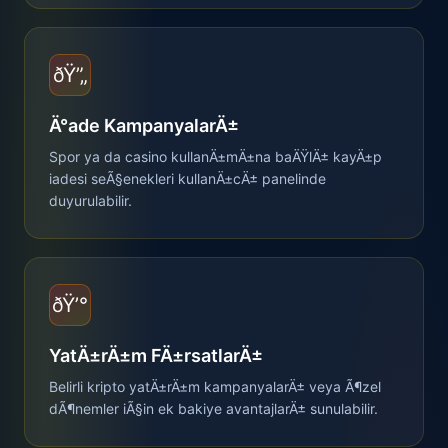
ðŸ”„
Ä°ade KampanyalarÄ±
Spor ya da casino kullanÄ±mÄ±na baÄŸlÄ± kayÄ±p
iadesi seÃ§enekleri kullanÄ±cÄ± panelinde
duyurulabilir.
ðŸ’°
YatÄ±rÄ±m FÄ±rsatlarÄ±
Belirli kripto yatÄ±rÄ±m kampanyalarÄ± veya Ã¶zel
dÃ¶nemler iÃ§in ek bakiye avantajlarÄ± sunulabilir.