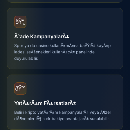
ðŸ”„
Ä°ade KampanyalarÄ±
Spor ya da casino kullanÄ±mÄ±na baÄŸlÄ± kayÄ±p
iadesi seÃ§enekleri kullanÄ±cÄ± panelinde
duyurulabilir.
ðŸ’°
YatÄ±rÄ±m FÄ±rsatlarÄ±
Belirli kripto yatÄ±rÄ±m kampanyalarÄ± veya Ã¶zel
dÃ¶nemler iÃ§in ek bakiye avantajlarÄ± sunulabilir.