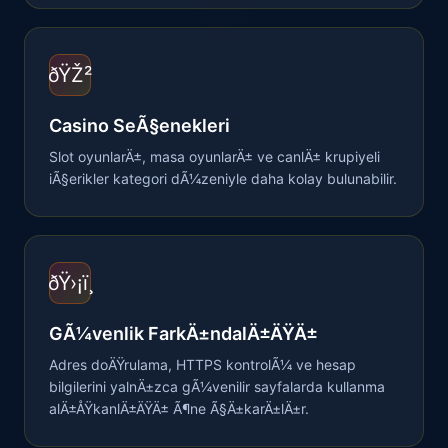
ðŸŽ²
Casino SeÃ§enekleri
Slot oyunlarÄ±, masa oyunlarÄ± ve canlÄ± krupiyeli
iÃ§erikler kategori dÃ¼zeniyle daha kolay bulunabilir.
ðŸ›¡ï¸
GÃ¼venlik FarkÄ±ndalÄ±ÄŸÄ±
Adres doÄŸrulama, HTTPS kontrolÃ¼ ve hesap
bilgilerini yalnÄ±zca gÃ¼venilir sayfalarda kullanma
alÄ±ÅŸkanlÄ±ÄŸÄ± Ã¶ne Ã§Ä±karÄ±lÄ±r.