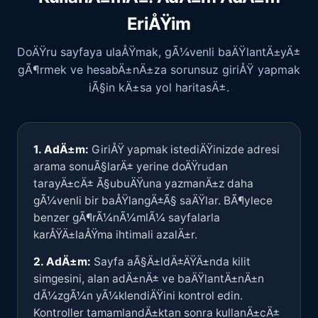
EriÅŸim
DoÄŸru sayfaya ulaÅŸmak, gÃ¼venli baÄŸlantÄ±yÄ±
gÃ¶rmek ve hesabÄ±nÄ±za sorunsuz giriÅŸ yapmak
iÃ§in kÄ±sa yol haritasÄ±.
1. AdÄ±m:
GiriÅŸ yapmak istediÄŸinizde adresi
arama sonuÃ§larÄ± yerine doÄŸrudan
tarayÄ±cÄ± Ã§ubuÄŸuna yazmanÄ±z daha
gÃ¼venli bir baÅŸlangÄ±Ã§ saÄŸlar. BÃ¶ylece
benzer gÃ¶rÃ¼nÃ¼mlÃ¼ sayfalarla
karÅŸÄ±laÅŸma ihtimali azalÄ±r.
2. AdÄ±m:
Sayfa aÃ§Ä±ldÄ±ÄŸÄ±nda kilit
simgesini, alan adÄ±nÄ± ve baÄŸlantÄ±nÄ±n
dÃ¼zgÃ¼n yÃ¼klendiÄŸini kontrol edin.
Kontroller tamamlandÄ±ktan sonra kullanÄ±cÄ±