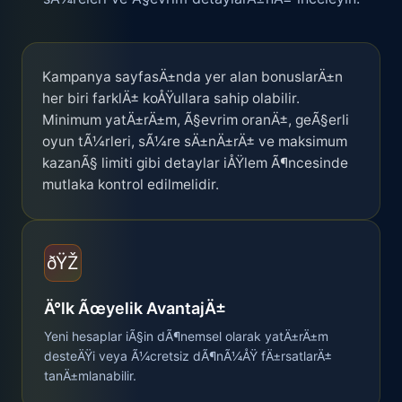
Kampanya sayfasÄ±nda yer alan bonuslarÄ±n
her biri farklÄ± koÅŸullara sahip olabilir.
Minimum yatÄ±rÄ±m, Ã§evrim oranÄ±, geÃ§erli
oyun tÃ¼rleri, sÃ¼re sÄ±nÄ±rÄ± ve maksimum
kazanÃ§ limiti gibi detaylar iÅŸlem Ã¶ncesinde
mutlaka kontrol edilmelidir.
ðŸŽ
Ä°lk Ãœyelik AvantajÄ±
Yeni hesaplar iÃ§in dÃ¶nemsel olarak yatÄ±rÄ±m
desteÄŸi veya Ã¼cretsiz dÃ¶nÃ¼ÅŸ fÄ±rsatlarÄ±
tanÄ±mlanabilir.