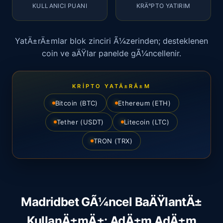
KULLANICI PUANI
KRÄ°PTO YATIRIM
YatÄ±rÄ±mlar blok zinciri Ã¼zerinden; desteklenen
coin ve aÄŸlar panelde gÃ¼ncellenir.
KRIPTO YATÄ±RÄ±M
Bitcoin (BTC)
Ethereum (ETH)
Tether (USDT)
Litecoin (LTC)
TRON (TRX)
Madridbet GÃ¼ncel BaÄŸlantÄ±
KullanÄ±mÄ±: AdÄ±m AdÄ±m