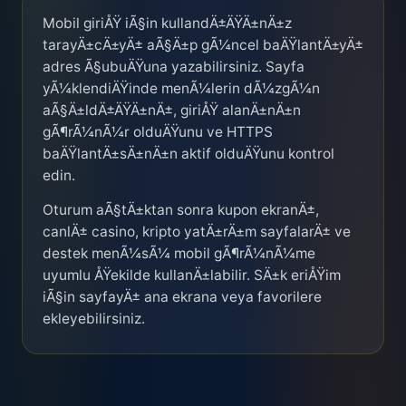
Mobil giriÅŸ iÃ§in kullandÄ±ÄŸÄ±nÄ±z
tarayÄ±cÄ±yÄ± aÃ§Ä±p gÃ¼ncel baÄŸlantÄ±yÄ±
adres Ã§ubuÄŸuna yazabilirsiniz. Sayfa
yÃ¼klendiÄŸinde menÃ¼lerin dÃ¼zgÃ¼n
aÃ§Ä±ldÄ±ÄŸÄ±nÄ±, giriÅŸ alanÄ±nÄ±n
gÃ¶rÃ¼nÃ¼r olduÄŸunu ve HTTPS
baÄŸlantÄ±sÄ±nÄ±n aktif olduÄŸunu kontrol
edin.
Oturum aÃ§tÄ±ktan sonra kupon ekranÄ±,
canlÄ± casino, kripto yatÄ±rÄ±m sayfalarÄ± ve
destek menÃ¼sÃ¼ mobil gÃ¶rÃ¼nÃ¼me
uyumlu ÅŸekilde kullanÄ±labilir. SÄ±k eriÅŸim
iÃ§in sayfayÄ± ana ekrana veya favorilere
ekleyebilirsiniz.