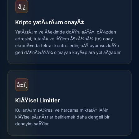
â‚¿
Kripto yatÄ±rÄ±m onayÄ±
YatÄ±rÄ±m ve Ã§ekimde doÄŸru aÄŸÄ±, cÃ¼zdan
adresini, tutarÄ± ve iÅŸlem Ã¶zÃ¼nÃ¼ (tx) onay
ekranÄ±nda tekrar kontrol edin; aÄŸ uyumsuzluÄŸu
geri dÃ¶nÃ¼ÅŸÃ¼ olmayan kayÄ±plara yol aÃ§abilir.
â±ï¸
KiÅŸisel Limitler
KullanÄ±m sÃ¼resi ve harcama miktarÄ± iÃ§in
kiÅŸisel sÄ±nÄ±rlar belirlemek daha dengeli bir
deneyim saÄŸlar.