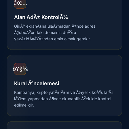
âœ…
Alan AdÄ± KontrolÃ¼
GiriÅŸ ekranÄ±na ulaÅŸmadan Ã¶nce adres
Ã§ubuÄŸundaki domainin doÄŸru
yazÄ±ldÄ±ÄŸÄ±ndan emin olmak gerekir.
ðŸ§¾
Kural Ä°ncelemesi
Kampanya, kripto yatÄ±rÄ±m ve Ã¼yelik koÅŸullarÄ±
iÅŸlem yapmadan Ã¶nce okunabilir ÅŸekilde kontrol
edilmelidir.