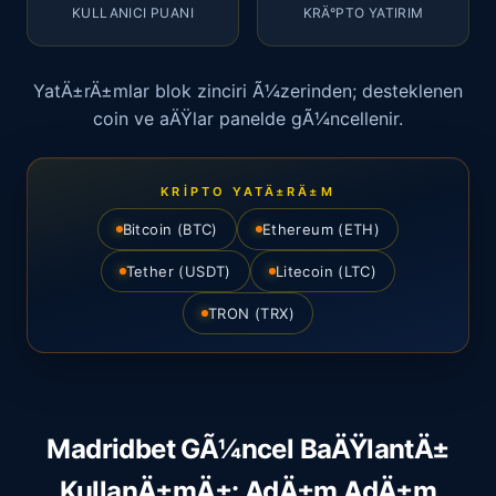
KULLANICI PUANI
KRÄ°PTO YATIRIM
YatÄ±rÄ±mlar blok zinciri Ã¼zerinden; desteklenen
coin ve aÄŸlar panelde gÃ¼ncellenir.
KRIPTO YATÄ±RÄ±M
Bitcoin (BTC)
Ethereum (ETH)
Tether (USDT)
Litecoin (LTC)
TRON (TRX)
Madridbet GÃ¼ncel BaÄŸlantÄ±
KullanÄ±mÄ±: AdÄ±m AdÄ±m