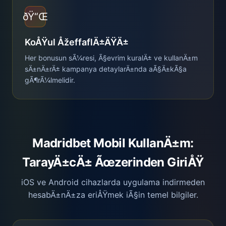
ðŸ“Œ
KoÅŸul ÅžeffaflÄ±ÄŸÄ±
Her bonusun sÃ¼resi, Ã§evrim kuralÄ± ve kullanÄ±m
sÄ±nÄ±rÄ± kampanya detaylarÄ±nda aÃ§Ä±kÃ§a
gÃ¶rÃ¼lmelidir.
Madridbet Mobil KullanÄ±m:
TarayÄ±cÄ± Ãœzerinden GiriÅŸ
iOS ve Android cihazlarda uygulama indirmeden
hesabÄ±nÄ±za eriÅŸmek iÃ§in temel bilgiler.