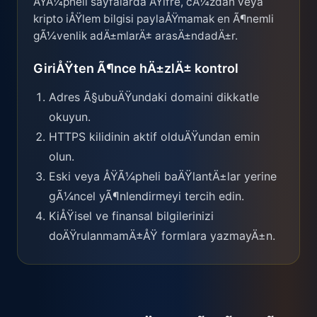
ÅŸÃ¼pheli sayfalarda ÅŸifre, cÃ¼zdan veya
kripto iÅŸlem bilgisi paylaÅŸmamak en Ã¶nemli
gÃ¼venlik adÄ±mlarÄ± arasÄ±ndadÄ±r.
GiriÅŸten Ã¶nce hÄ±zlÄ± kontrol
Adres Ã§ubuÄŸundaki domaini dikkatle
okuyun.
HTTPS kilidinin aktif olduÄŸundan emin
olun.
Eski veya ÅŸÃ¼pheli baÄŸlantÄ±lar yerine
gÃ¼ncel yÃ¶nlendirmeyi tercih edin.
KiÅŸisel ve finansal bilgilerinizi
doÄŸrulanmamÄ±ÅŸ formlara yazmayÄ±n.