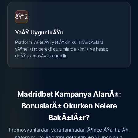
ðŸ”ž
YaÅŸ UygunluÄŸu
Platform iÃ§eriÄŸi yetiÅŸkin kullanÄ±cÄ±lara
yÃ¶neliktir; gerekli durumlarda kimlik ve hesap
doÄŸrulamasÄ± istenebilir.
Madridbet Kampanya AlanÄ±:
BonuslarÄ± Okurken Nelere
BakÄ±lÄ±r?
Promosyonlardan yararlanmadan Ã¶nce ÅŸartlarÄ±,
sÃ¼releri ve Ã§evrim detaylarÄ±nÄ± inceleyin.