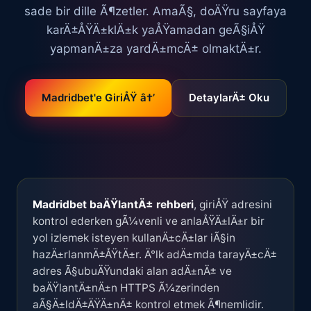
sade bir dille Ã¶zetler. AmaÃ§, doÄŸru sayfaya
karÄ±ÅŸÄ±klÄ±k yaÅŸamadan geÃ§iÅŸ
yapmanÄ±za yardÄ±mcÄ± olmaktÄ±r.
Madridbet'e GiriÅŸ â†’
DetaylarÄ± Oku
Madridbet baÄŸlantÄ± rehberi
, giriÅŸ adresini
kontrol ederken gÃ¼venli ve anlaÅŸÄ±lÄ±r bir
yol izlemek isteyen kullanÄ±cÄ±lar iÃ§in
hazÄ±rlanmÄ±ÅŸtÄ±r. Ä°lk adÄ±mda tarayÄ±cÄ±
adres Ã§ubuÄŸundaki alan adÄ±nÄ± ve
baÄŸlantÄ±nÄ±n HTTPS Ã¼zerinden
aÃ§Ä±ldÄ±ÄŸÄ±nÄ± kontrol etmek Ã¶nemlidir.