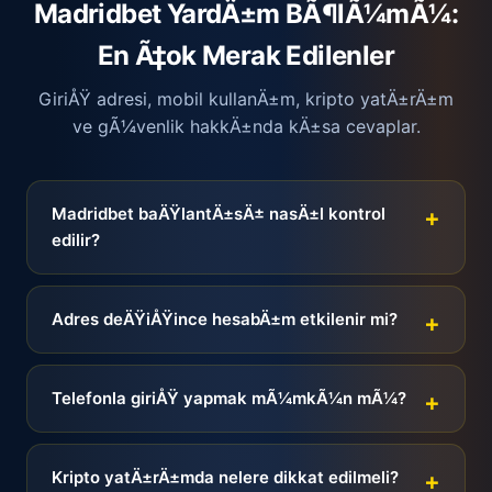
Madridbet YardÄ±m BÃ¶lÃ¼mÃ¼:
En Ã‡ok Merak Edilenler
GiriÅŸ adresi, mobil kullanÄ±m, kripto yatÄ±rÄ±m
ve gÃ¼venlik hakkÄ±nda kÄ±sa cevaplar.
Madridbet baÄŸlantÄ±sÄ± nasÄ±l kontrol
edilir?
Adres deÄŸiÅŸince hesabÄ±m etkilenir mi?
Telefonla giriÅŸ yapmak mÃ¼mkÃ¼n mÃ¼?
Kripto yatÄ±rÄ±mda nelere dikkat edilmeli?