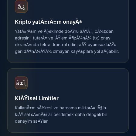
â‚¿
Kripto yatÄ±rÄ±m onayÄ±
YatÄ±rÄ±m ve Ã§ekimde doÄŸru aÄŸÄ±, cÃ¼zdan
adresini, tutarÄ± ve iÅŸlem Ã¶zÃ¼nÃ¼ (tx) onay
ekranÄ±nda tekrar kontrol edin; aÄŸ uyumsuzluÄŸu
geri dÃ¶nÃ¼ÅŸÃ¼ olmayan kayÄ±plara yol aÃ§abilir.
â±ï¸
KiÅŸisel Limitler
KullanÄ±m sÃ¼resi ve harcama miktarÄ± iÃ§in
kiÅŸisel sÄ±nÄ±rlar belirlemek daha dengeli bir
deneyim saÄŸlar.