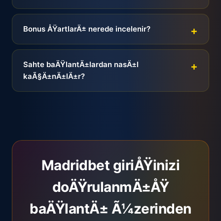
Bonus ÅŸartlarÄ± nerede incelenir?
Sahte baÄŸlantÄ±lardan nasÄ±l
kaÃ§Ä±nÄ±lÄ±r?
Madridbet giriÅŸinizi
doÄŸrulanmÄ±ÅŸ
baÄŸlantÄ± Ã¼zerinden