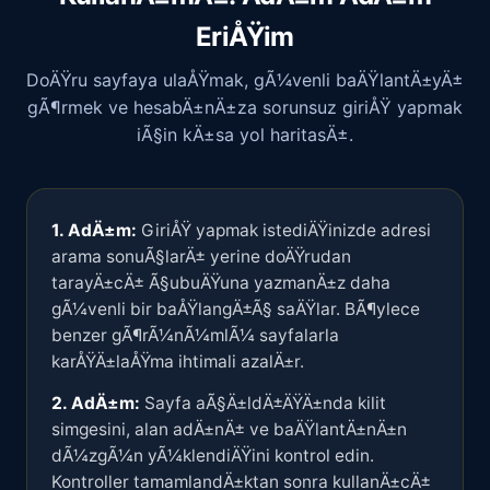
EriÅŸim
DoÄŸru sayfaya ulaÅŸmak, gÃ¼venli baÄŸlantÄ±yÄ±
gÃ¶rmek ve hesabÄ±nÄ±za sorunsuz giriÅŸ yapmak
iÃ§in kÄ±sa yol haritasÄ±.
1. AdÄ±m:
GiriÅŸ yapmak istediÄŸinizde adresi
arama sonuÃ§larÄ± yerine doÄŸrudan
tarayÄ±cÄ± Ã§ubuÄŸuna yazmanÄ±z daha
gÃ¼venli bir baÅŸlangÄ±Ã§ saÄŸlar. BÃ¶ylece
benzer gÃ¶rÃ¼nÃ¼mlÃ¼ sayfalarla
karÅŸÄ±laÅŸma ihtimali azalÄ±r.
2. AdÄ±m:
Sayfa aÃ§Ä±ldÄ±ÄŸÄ±nda kilit
simgesini, alan adÄ±nÄ± ve baÄŸlantÄ±nÄ±n
dÃ¼zgÃ¼n yÃ¼klendiÄŸini kontrol edin.
Kontroller tamamlandÄ±ktan sonra kullanÄ±cÄ±