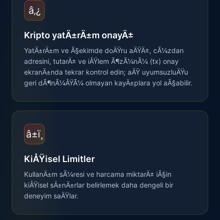
â‚¿
Kripto yatÄ±rÄ±m onayÄ±
YatÄ±rÄ±m ve Ã§ekimde doÄŸru aÄŸÄ±, cÃ¼zdan
adresini, tutarÄ± ve iÅŸlem Ã¶zÃ¼nÃ¼ (tx) onay
ekranÄ±nda tekrar kontrol edin; aÄŸ uyumsuzluÄŸu
geri dÃ¶nÃ¼ÅŸÃ¼ olmayan kayÄ±plara yol aÃ§abilir.
â±ï¸
KiÅŸisel Limitler
KullanÄ±m sÃ¼resi ve harcama miktarÄ± iÃ§in
kiÅŸisel sÄ±nÄ±rlar belirlemek daha dengeli bir
deneyim saÄŸlar.