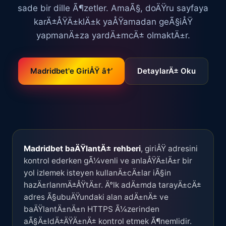
sade bir dille Ã¶zetler. AmaÃ§, doÄŸru sayfaya
karÄ±ÅŸÄ±klÄ±k yaÅŸamadan geÃ§iÅŸ
yapmanÄ±za yardÄ±mcÄ± olmaktÄ±r.
Madridbet'e GiriÅŸ â†’
DetaylarÄ± Oku
Madridbet baÄŸlantÄ± rehberi
, giriÅŸ adresini
kontrol ederken gÃ¼venli ve anlaÅŸÄ±lÄ±r bir
yol izlemek isteyen kullanÄ±cÄ±lar iÃ§in
hazÄ±rlanmÄ±ÅŸtÄ±r. Ä°lk adÄ±mda tarayÄ±cÄ±
adres Ã§ubuÄŸundaki alan adÄ±nÄ± ve
baÄŸlantÄ±nÄ±n HTTPS Ã¼zerinden
aÃ§Ä±ldÄ±ÄŸÄ±nÄ± kontrol etmek Ã¶nemlidir.