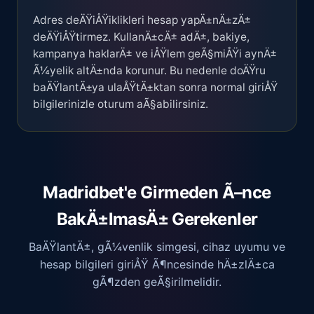
Adres deÄŸiÅŸiklikleri hesap yapÄ±nÄ±zÄ±
deÄŸiÅŸtirmez. KullanÄ±cÄ± adÄ±, bakiye,
kampanya haklarÄ± ve iÅŸlem geÃ§miÅŸi aynÄ±
Ã¼yelik altÄ±nda korunur. Bu nedenle doÄŸru
baÄŸlantÄ±ya ulaÅŸtÄ±ktan sonra normal giriÅŸ
bilgilerinizle oturum aÃ§abilirsiniz.
Madridbet'e Girmeden Ã–nce
BakÄ±lmasÄ± Gerekenler
BaÄŸlantÄ±, gÃ¼venlik simgesi, cihaz uyumu ve
hesap bilgileri giriÅŸ Ã¶ncesinde hÄ±zlÄ±ca
gÃ¶zden geÃ§irilmelidir.