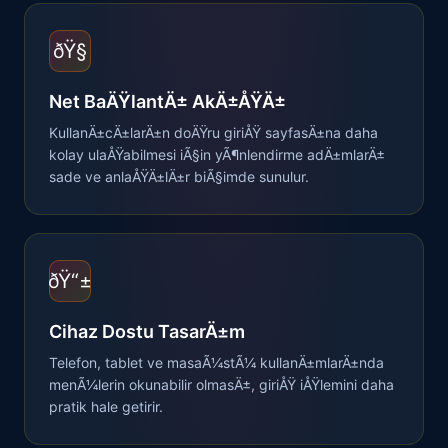
ðŸ§­
Net BaÄŸlantÄ± AkÄ±ÅŸÄ±
KullanÄ±cÄ±larÄ±n doÄŸru giriÅŸ sayfasÄ±na daha
kolay ulaÅŸabilmesi iÃ§in yÃ¶nlendirme adÄ±mlarÄ±
sade ve anlaÅŸÄ±lÄ±r biÃ§imde sunulur.
ðŸ“±
Cihaz Dostu TasarÄ±m
Telefon, tablet ve masaÃ¼stÃ¼ kullanÄ±mlarÄ±nda
menÃ¼lerin okunabilir olmasÄ±, giriÅŸ iÅŸlemini daha
pratik hale getirir.