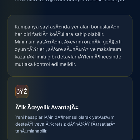
Kampanya sayfasÄ±nda yer alan bonuslarÄ±n
her biri farklÄ± koÅŸullara sahip olabilir.
Minimum yatÄ±rÄ±m, Ã§evrim oranÄ±, geÃ§erli
oyun tÃ¼rleri, sÃ¼re sÄ±nÄ±rÄ± ve maksimum
kazanÃ§ limiti gibi detaylar iÅŸlem Ã¶ncesinde
mutlaka kontrol edilmelidir.
ðŸŽ
Ä°lk Ãœyelik AvantajÄ±
Yeni hesaplar iÃ§in dÃ¶nemsel olarak yatÄ±rÄ±m
desteÄŸi veya Ã¼cretsiz dÃ¶nÃ¼ÅŸ fÄ±rsatlarÄ±
tanÄ±mlanabilir.