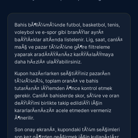
Bahis bÃ¶lÃ¼mÃ¼nde futbol, basketbol, tenis,
voleybol ve e-spor gibi branÅŸlar ayrÄ±
baÅŸlÄ±klar altÄ±nda listelenir. Lig, saat, canlÄ±
maÃ§ ve pazar tÃ¼rÃ¼ne gÃ¶re filtreleme
yaparak aradÄ±ÄŸÄ±nÄ±z karÅŸÄ±laÅŸmaya
daha hÄ±zlÄ± ulaÅŸabilirsiniz.
Kupon hazÄ±rlarken seÃ§tiÄŸiniz pazarÄ±n
tÃ¼rÃ¼nÃ¼, toplam oranÄ± ve bahis
tutarÄ±nÄ± iÅŸlemden Ã¶nce kontrol etmek
gerekir. CanlÄ± bahislerde skor, sÃ¼re ve oran
deÄŸiÅŸimi birlikte takip edildiÄŸi iÃ§in
kararlarÄ±nÄ±zÄ± acele etmeden vermeniz
Ã¶nerilir.
Son onay ekranÄ±, kupondaki tÃ¼m seÃ§imleri
son kez gÃ¶zden geÃ§irmek iÃ§in kullanÄ±lÄ±r.