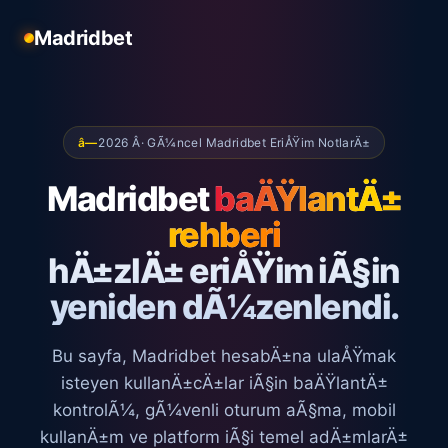
Madridbet
â—
2026 Â· GÃ¼ncel Madridbet EriÅŸim NotlarÄ±
Madridbet
baÄŸlantÄ±
rehberi
hÄ±zlÄ± eriÅŸim iÃ§in
yeniden dÃ¼zenlendi.
Bu sayfa, Madridbet hesabÄ±na ulaÅŸmak
isteyen kullanÄ±cÄ±lar iÃ§in baÄŸlantÄ±
kontrolÃ¼, gÃ¼venli oturum aÃ§ma, mobil
kullanÄ±m ve platform iÃ§i temel adÄ±mlarÄ±