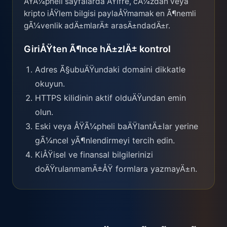
ÅŸÃ¼pheli sayfalarda ÅŸifre, cÃ¼zdan veya
kripto iÅŸlem bilgisi paylaÅŸmamak en Ã¶nemli
gÃ¼venlik adÄ±mlarÄ± arasÄ±ndadÄ±r.
GiriÅŸten Ã¶nce hÄ±zlÄ± kontrol
Adres Ã§ubuÄŸundaki domaini dikkatle
okuyun.
HTTPS kilidinin aktif olduÄŸundan emin
olun.
Eski veya ÅŸÃ¼pheli baÄŸlantÄ±lar yerine
gÃ¼ncel yÃ¶nlendirmeyi tercih edin.
KiÅŸisel ve finansal bilgilerinizi
doÄŸrulanmamÄ±ÅŸ formlara yazmayÄ±n.