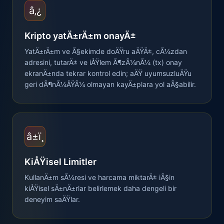
â‚¿
Kripto yatÄ±rÄ±m onayÄ±
YatÄ±rÄ±m ve Ã§ekimde doÄŸru aÄŸÄ±, cÃ¼zdan
adresini, tutarÄ± ve iÅŸlem Ã¶zÃ¼nÃ¼ (tx) onay
ekranÄ±nda tekrar kontrol edin; aÄŸ uyumsuzluÄŸu
geri dÃ¶nÃ¼ÅŸÃ¼ olmayan kayÄ±plara yol aÃ§abilir.
â±ï¸
KiÅŸisel Limitler
KullanÄ±m sÃ¼resi ve harcama miktarÄ± iÃ§in
kiÅŸisel sÄ±nÄ±rlar belirlemek daha dengeli bir
deneyim saÄŸlar.