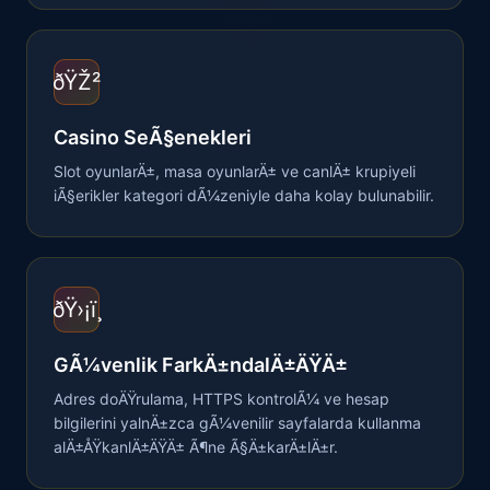
ðŸŽ²
Casino SeÃ§enekleri
Slot oyunlarÄ±, masa oyunlarÄ± ve canlÄ± krupiyeli
iÃ§erikler kategori dÃ¼zeniyle daha kolay bulunabilir.
ðŸ›¡ï¸
GÃ¼venlik FarkÄ±ndalÄ±ÄŸÄ±
Adres doÄŸrulama, HTTPS kontrolÃ¼ ve hesap
bilgilerini yalnÄ±zca gÃ¼venilir sayfalarda kullanma
alÄ±ÅŸkanlÄ±ÄŸÄ± Ã¶ne Ã§Ä±karÄ±lÄ±r.