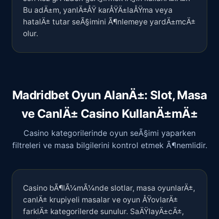
Bu adÄ±m, yanlÄ±ÅŸ karÅŸÄ±laÅŸma veya
hatalÄ± tutar seÃ§imini Ã¶nlemeye yardÄ±mcÄ±
olur.
Madridbet Oyun AlanÄ±: Slot, Masa
ve CanlÄ± Casino KullanÄ±mÄ±
Casino kategorilerinde oyun seÃ§imi yaparken
filtreleri ve masa bilgilerini kontrol etmek Ã¶nemlidir.
Casino bÃ¶lÃ¼mÃ¼nde slotlar, masa oyunlarÄ±,
canlÄ± krupiyeli masalar ve oyun ÅŸovlarÄ±
farklÄ± kategorilerde sunulur. SaÄŸlayÄ±cÄ±,