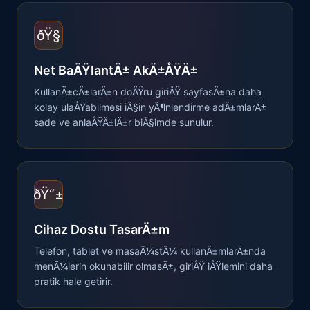
ðŸ§­
Net BaÄŸlantÄ± AkÄ±ÅŸÄ±
KullanÄ±cÄ±larÄ±n doÄŸru giriÅŸ sayfasÄ±na daha
kolay ulaÅŸabilmesi iÃ§in yÃ¶nlendirme adÄ±mlarÄ±
sade ve anlaÅŸÄ±lÄ±r biÃ§imde sunulur.
ðŸ“±
Cihaz Dostu TasarÄ±m
Telefon, tablet ve masaÃ¼stÃ¼ kullanÄ±mlarÄ±nda
menÃ¼lerin okunabilir olmasÄ±, giriÅŸ iÅŸlemini daha
pratik hale getirir.