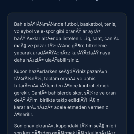
Bahis bÃ¶lÃ¼mÃ¼nde futbol, basketbol, tenis,
voleybol ve e-spor gibi branÅŸlar ayrÄ±
baÅŸlÄ±klar altÄ±nda listelenir. Lig, saat, canlÄ±
maÃ§ ve pazar tÃ¼rÃ¼ne gÃ¶re filtreleme
yaparak aradÄ±ÄŸÄ±nÄ±z karÅŸÄ±laÅŸmaya
daha hÄ±zlÄ± ulaÅŸabilirsiniz.
Kupon hazÄ±rlarken seÃ§tiÄŸiniz pazarÄ±n
tÃ¼rÃ¼nÃ¼, toplam oranÄ± ve bahis
tutarÄ±nÄ± iÅŸlemden Ã¶nce kontrol etmek
gerekir. CanlÄ± bahislerde skor, sÃ¼re ve oran
deÄŸiÅŸimi birlikte takip edildiÄŸi iÃ§in
kararlarÄ±nÄ±zÄ± acele etmeden vermeniz
Ã¶nerilir.
Son onay ekranÄ±, kupondaki tÃ¼m seÃ§imleri
son kez gÃ¶zden geÃ§irmek iÃ§in kullanÄ±lÄ±r.