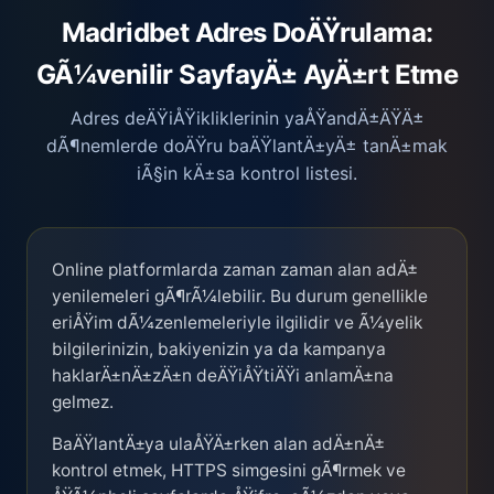
Madridbet Adres DoÄŸrulama:
GÃ¼venilir SayfayÄ± AyÄ±rt Etme
Adres deÄŸiÅŸikliklerinin yaÅŸandÄ±ÄŸÄ±
dÃ¶nemlerde doÄŸru baÄŸlantÄ±yÄ± tanÄ±mak
iÃ§in kÄ±sa kontrol listesi.
Online platformlarda zaman zaman alan adÄ±
yenilemeleri gÃ¶rÃ¼lebilir. Bu durum genellikle
eriÅŸim dÃ¼zenlemeleriyle ilgilidir ve Ã¼yelik
bilgilerinizin, bakiyenizin ya da kampanya
haklarÄ±nÄ±zÄ±n deÄŸiÅŸtiÄŸi anlamÄ±na
gelmez.
BaÄŸlantÄ±ya ulaÅŸÄ±rken alan adÄ±nÄ±
kontrol etmek, HTTPS simgesini gÃ¶rmek ve