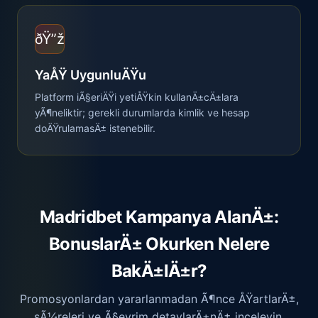
ðŸ”ž
YaÅŸ UygunluÄŸu
Platform iÃ§eriÄŸi yetiÅŸkin kullanÄ±cÄ±lara
yÃ¶neliktir; gerekli durumlarda kimlik ve hesap
doÄŸrulamasÄ± istenebilir.
Madridbet Kampanya AlanÄ±:
BonuslarÄ± Okurken Nelere
BakÄ±lÄ±r?
Promosyonlardan yararlanmadan Ã¶nce ÅŸartlarÄ±,
sÃ¼releri ve Ã§evrim detaylarÄ±nÄ± inceleyin.