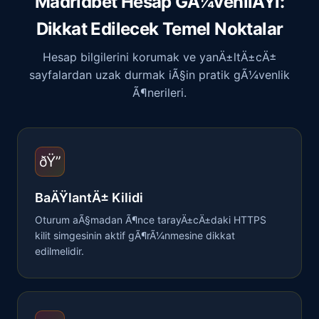
Madridbet Hesap GÃ¼venliÄŸi:
Dikkat Edilecek Temel Noktalar
Hesap bilgilerini korumak ve yanÄ±ltÄ±cÄ±
sayfalardan uzak durmak iÃ§in pratik gÃ¼venlik
Ã¶nerileri.
ðŸ”
BaÄŸlantÄ± Kilidi
Oturum aÃ§madan Ã¶nce tarayÄ±cÄ±daki HTTPS
kilit simgesinin aktif gÃ¶rÃ¼nmesine dikkat
edilmelidir.