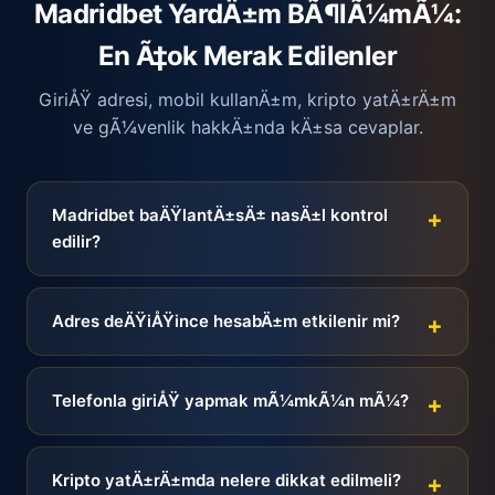
Madridbet YardÄ±m BÃ¶lÃ¼mÃ¼:
En Ã‡ok Merak Edilenler
GiriÅŸ adresi, mobil kullanÄ±m, kripto yatÄ±rÄ±m
ve gÃ¼venlik hakkÄ±nda kÄ±sa cevaplar.
Madridbet baÄŸlantÄ±sÄ± nasÄ±l kontrol
edilir?
Adres deÄŸiÅŸince hesabÄ±m etkilenir mi?
Telefonla giriÅŸ yapmak mÃ¼mkÃ¼n mÃ¼?
Kripto yatÄ±rÄ±mda nelere dikkat edilmeli?