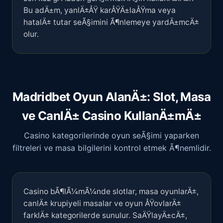
Bu adÄ±m, yanlÄ±ÅŸ karÅŸÄ±laÅŸma veya
hatalÄ± tutar seÃ§imini Ã¶nlemeye yardÄ±mcÄ±
olur.
Madridbet Oyun AlanÄ±: Slot, Masa
ve CanlÄ± Casino KullanÄ±mÄ±
Casino kategorilerinde oyun seÃ§imi yaparken
filtreleri ve masa bilgilerini kontrol etmek Ã¶nemlidir.
Casino bÃ¶lÃ¼mÃ¼nde slotlar, masa oyunlarÄ±,
canlÄ± krupiyeli masalar ve oyun ÅŸovlarÄ±
farklÄ± kategorilerde sunulur. SaÄŸlayÄ±cÄ±,