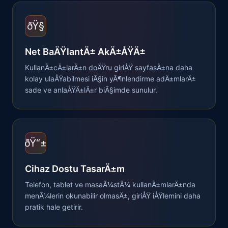
ðŸ§­
Net BaÄŸlantÄ± AkÄ±ÅŸÄ±
KullanÄ±cÄ±larÄ±n doÄŸru giriÅŸ sayfasÄ±na daha
kolay ulaÅŸabilmesi iÃ§in yÃ¶nlendirme adÄ±mlarÄ±
sade ve anlaÅŸÄ±lÄ±r biÃ§imde sunulur.
ðŸ“±
Cihaz Dostu TasarÄ±m
Telefon, tablet ve masaÃ¼stÃ¼ kullanÄ±mlarÄ±nda
menÃ¼lerin okunabilir olmasÄ±, giriÅŸ iÅŸlemini daha
pratik hale getirir.