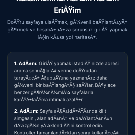
EriÅŸim
DoÄŸru sayfaya ulaÅŸmak, gÃ¼venli baÄŸlantÄ±yÄ±
gÃ¶rmek ve hesabÄ±nÄ±za sorunsuz giriÅŸ yapmak
iÃ§in kÄ±sa yol haritasÄ±.
1. AdÄ±m:
GiriÅŸ yapmak istediÄŸinizde adresi
arama sonuÃ§larÄ± yerine doÄŸrudan
tarayÄ±cÄ± Ã§ubuÄŸuna yazmanÄ±z daha
gÃ¼venli bir baÅŸlangÄ±Ã§ saÄŸlar. BÃ¶ylece
benzer gÃ¶rÃ¼nÃ¼mlÃ¼ sayfalarla
karÅŸÄ±laÅŸma ihtimali azalÄ±r.
2. AdÄ±m:
Sayfa aÃ§Ä±ldÄ±ÄŸÄ±nda kilit
simgesini, alan adÄ±nÄ± ve baÄŸlantÄ±nÄ±n
dÃ¼zgÃ¼n yÃ¼klendiÄŸini kontrol edin.
Kontroller tamamlandÄ±ktan sonra kullanÄ±cÄ±