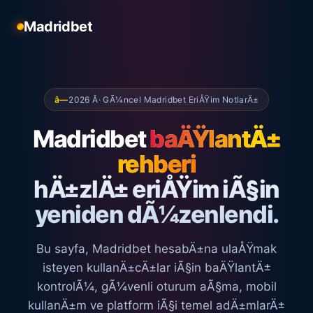
Madridbet
â—
2026 Â· GÃ¼ncel Madridbet EriÅŸim NotlarÄ±
Madridbet
baÄŸlantÄ±
rehberi
hÄ±zlÄ± eriÅŸim iÃ§in
yeniden dÃ¼zenlendi.
Bu sayfa, Madridbet hesabÄ±na ulaÅŸmak
isteyen kullanÄ±cÄ±lar iÃ§in baÄŸlantÄ±
kontrolÃ¼, gÃ¼venli oturum aÃ§ma, mobil
kullanÄ±m ve platform iÃ§i temel adÄ±mlarÄ±