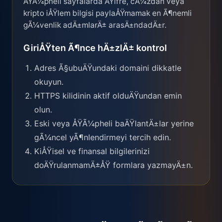
ÅŸÃ¼pheli sayfalarda ÅŸifre, cÃ¼zdan veya
kripto iÅŸlem bilgisi paylaÅŸmamak en Ã¶nemli
gÃ¼venlik adÄ±mlarÄ± arasÄ±ndadÄ±r.
GiriÅŸten Ã¶nce hÄ±zlÄ± kontrol
Adres Ã§ubuÄŸundaki domaini dikkatle
okuyun.
HTTPS kilidinin aktif olduÄŸundan emin
olun.
Eski veya ÅŸÃ¼pheli baÄŸlantÄ±lar yerine
gÃ¼ncel yÃ¶nlendirmeyi tercih edin.
KiÅŸisel ve finansal bilgilerinizi
doÄŸrulanmamÄ±ÅŸ formlara yazmayÄ±n.