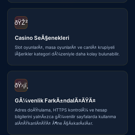
ðŸŽ²
Casino SeÃ§enekleri
Slot oyunlarÄ±, masa oyunlarÄ± ve canlÄ± krupiyeli
iÃ§erikler kategori dÃ¼zeniyle daha kolay bulunabilir.
ðŸ›¡ï¸
GÃ¼venlik FarkÄ±ndalÄ±ÄŸÄ±
Adres doÄŸrulama, HTTPS kontrolÃ¼ ve hesap
bilgilerini yalnÄ±zca gÃ¼venilir sayfalarda kullanma
alÄ±ÅŸkanlÄ±ÄŸÄ± Ã¶ne Ã§Ä±karÄ±lÄ±r.