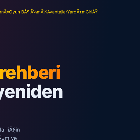
lanÄ±
Oyun BÃ¶lÃ¼mÃ¼
Avantajlar
YardÄ±m
GiriÅŸ
rehberi
yeniden
ar iÃ§in
nÄ±m ve