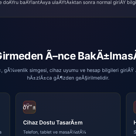
 doÄŸru baÄŸlantÄ±ya ulaÅŸtÄ±ktan sonra normal giriÅŸ bilgile
Girmeden Ã–nce BakÄ±lmas
, gÃ¼venlik simgesi, cihaz uyumu ve hesap bilgileri giriÅŸ
hÄ±zlÄ±ca gÃ¶zden geÃ§irilmelidir.
ðŸ“±
Cihaz Dostu TasarÄ±m
a
Telefon, tablet ve masaÃ¼stÃ¼
S