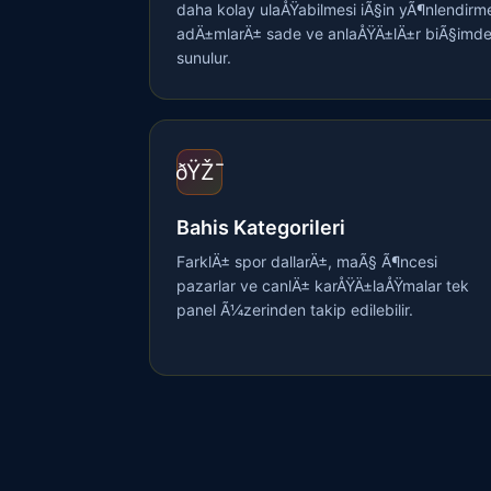
daha kolay ulaÅŸabilmesi iÃ§in yÃ¶nlendirm
adÄ±mlarÄ± sade ve anlaÅŸÄ±lÄ±r biÃ§imd
sunulur.
ðŸŽ¯
Bahis Kategorileri
FarklÄ± spor dallarÄ±, maÃ§ Ã¶ncesi
pazarlar ve canlÄ± karÅŸÄ±laÅŸmalar tek
panel Ã¼zerinden takip edilebilir.