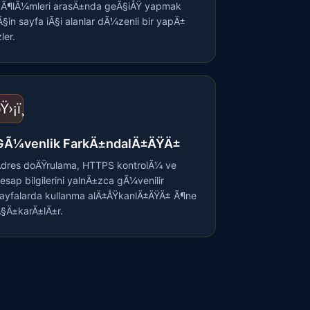
Ã¶lÃ¼mleri arasÄ±nda geÃ§iÅŸ yapmak
Ã§in sayfa iÃ§i alanlar dÃ¼zenli bir yapÄ±
zler.
Ÿ›¡ï¸
GÃ¼venlik FarkÄ±ndalÄ±ÄŸÄ±
dres doÄŸrulama, HTTPS kontrolÃ¼ ve
esap bilgilerini yalnÄ±zca gÃ¼venilir
ayfalarda kullanma alÄ±ÅŸkanlÄ±ÄŸÄ± Ã¶ne
§Ä±karÄ±lÄ±r.