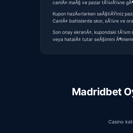
canlÄ± maÃ§ ve pazar tÃ¼rÃ¼ne gÃ¶r
Kupon hazÄ±rlarken seÃ§tiÄŸiniz pa
CanlÄ± bahislerde skor, sÃ¼re ve ora
Son onay ekranÄ±, kupondaki tÃ¼m s
veya hatalÄ± tutar seÃ§imini Ã¶nle
Madridbet O
Casino kate