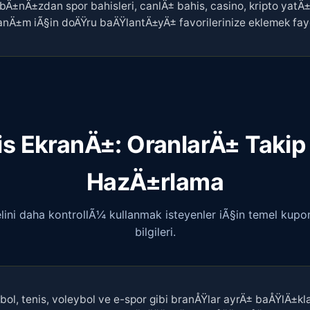
Ä±nÄ±zdan spor bahisleri, canlÄ± bahis, casino, kripto yat
lanÄ±m iÃ§in doÄŸru baÄŸlantÄ±yÄ± favorilerinize eklemek fay
is EkranÄ±: OranlarÄ± Takip
HazÄ±rlama
lini daha kontrollÃ¼ kullanmak isteyenler iÃ§in temel kupo
bilgileri.
, tenis, voleybol ve e-spor gibi branÅŸlar ayrÄ± baÅŸlÄ±klar a