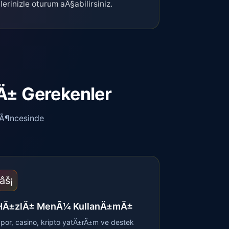
rinizle oturum aÃ§abilirsiniz.
Ä± Gerekenler
 Ã¶ncesinde
âš¡
HÄ±zlÄ± MenÃ¼ KullanÄ±mÄ±
por, casino, kripto yatÄ±rÄ±m ve destek