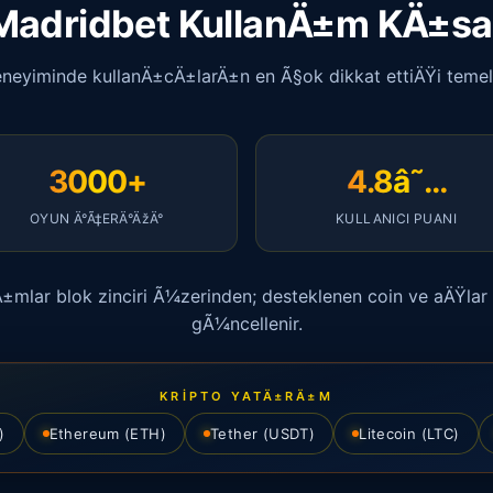
Madridbet KullanÄ±m KÄ±sa 
eneyiminde kullanÄ±cÄ±larÄ±n en Ã§ok dikkat ettiÄŸi temel 
3000+
4.8â˜…
OYUN Ä°Ã‡ERÄ°ÄžÄ°
KULLANICI PUANI
±mlar blok zinciri Ã¼zerinden; desteklenen coin ve aÄŸlar
gÃ¼ncellenir.
KRIPTO YATÄ±RÄ±M
)
Ethereum (ETH)
Tether (USDT)
Litecoin (LTC)