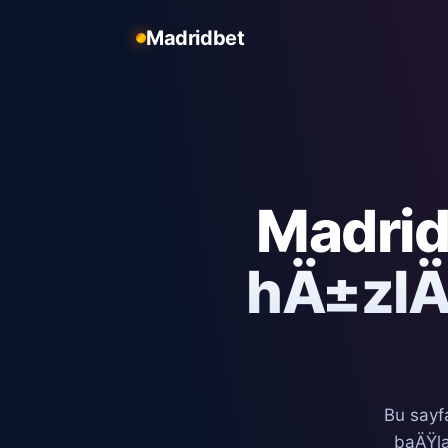
Madridbet
Madri
hÄ±zlÄ
Bu sayf
baÄŸla