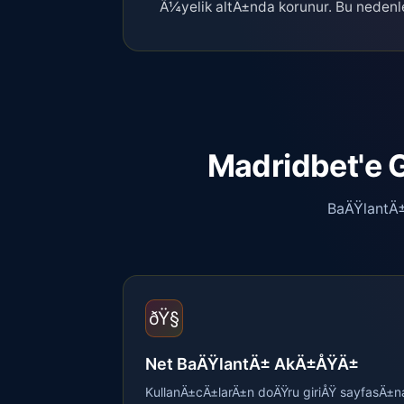
Ã¼yelik altÄ±nda korunur. Bu nedenle
Madridbet'e 
BaÄŸlantÄ±
ðŸ§­
Net BaÄŸlantÄ± AkÄ±ÅŸÄ±
KullanÄ±cÄ±larÄ±n doÄŸru giriÅŸ sayfasÄ±n