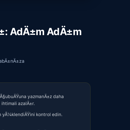
Ä±: AdÄ±m AdÄ±m
sabÄ±nÄ±za
Ä± Ã§ubuÄŸuna yazmanÄ±z daha
htimali azalÄ±r.
yÃ¼klendiÄŸini kontrol edin.