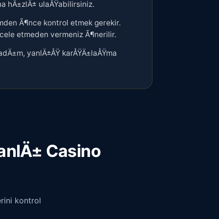
hÄ±zlÄ± ulaÅŸabilirsiniz.
den Ã¶nce kontrol etmek gerekir.
acele etmeden vermeniz Ã¶nerilir.
u adÄ±m, yanlÄ±ÅŸ karÅŸÄ±laÅŸma
anlÄ± Casino
rini kontrol