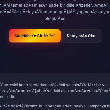
m iÃ§i temel adÄ±mlarÄ± sade bir dille Ã¶zetler. AmaÃ§
karÄ±ÅŸÄ±klÄ±k yaÅŸamadan geÃ§iÅŸ yapmanÄ±za y
olmaktÄ±r.
Madridbet'e GiriÅŸ â†’
DetaylarÄ± Oku
iÅŸ adresini kontrol ederken gÃ¼venli ve anlaÅŸÄ±lÄ±r bir yol 
 tarayÄ±cÄ± adres Ã§ubuÄŸundaki alan adÄ±nÄ± ve baÄŸlan
emlidir.
nÄ±zÄ± deÄŸiÅŸtirmez. KullanÄ±cÄ± adÄ±, bakiye, kampanya h