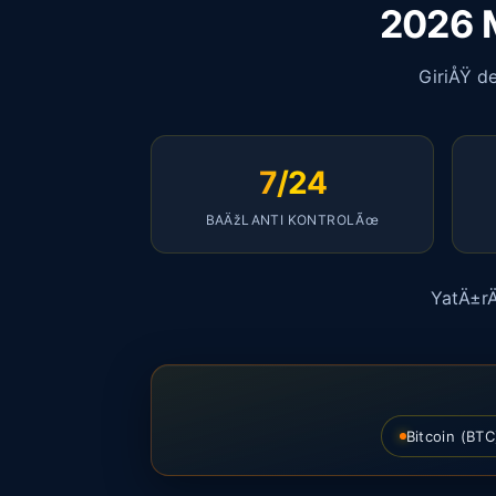
2026 
GiriÅŸ d
7/24
BAÄžLANTI KONTROLÃœ
YatÄ±rÄ
Bitcoin (BTC