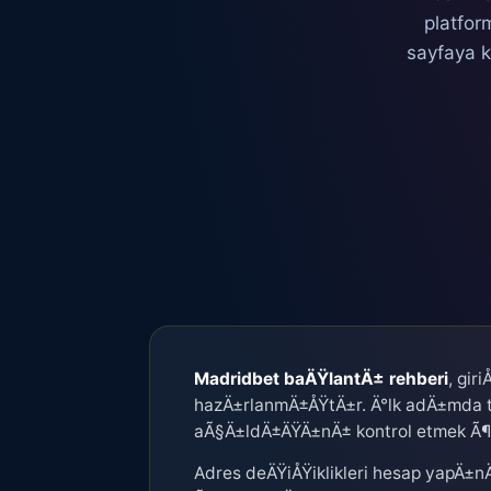
platfor
sayfaya 
Madridbet baÄŸlantÄ± rehberi
, gir
hazÄ±rlanmÄ±ÅŸtÄ±r. Ä°lk adÄ±mda
aÃ§Ä±ldÄ±ÄŸÄ±nÄ± kontrol etmek Ã¶n
Adres deÄŸiÅŸiklikleri hesap yapÄ±