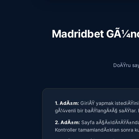
Madridbet GÃ¼n
DoÄŸru sa
1. AdÄ±m:
GiriÅŸ yapmak istediÄŸi
gÃ¼venli bir baÅŸlangÄ±Ã§ saÄŸlar.
2. AdÄ±m:
Sayfa aÃ§Ä±ldÄ±ÄŸÄ±nda k
Kontroller tamamlandÄ±ktan sonra kul