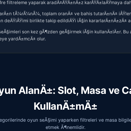
e filtreleme yaparak aradÄ±ÄŸÄ±nÄ±z karÅŸÄ±laÅŸmaya daha 
zarÄ±n tÃ¼rÃ¼nÃ¼, toplam oranÄ± ve bahis tutarÄ±nÄ± iÅŸlem
n deÄŸiÅŸimi birlikte takip edildiÄŸi iÃ§in kararlarÄ±nÄ±zÄ± 
eÃ§imleri son kez gÃ¶zden geÃ§irmek iÃ§in kullanÄ±lÄ±r. B
meye yardÄ±mcÄ± olur.
yun AlanÄ±: Slot, Masa ve C
KullanÄ±mÄ±
gorilerinde oyun seÃ§imi yaparken filtreleri ve masa bilgile
etmek Ã¶nemlidir.