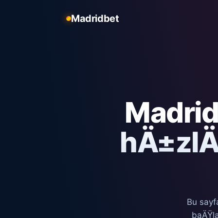
Madridbet
Madri
hÄ±zlÄ
Bu sayf
baÄŸla