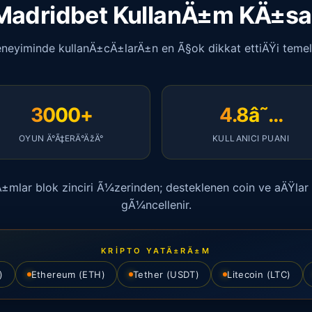
Madridbet KullanÄ±m KÄ±sa 
eneyiminde kullanÄ±cÄ±larÄ±n en Ã§ok dikkat ettiÄŸi temel 
3000+
4.8â˜…
OYUN Ä°Ã‡ERÄ°ÄžÄ°
KULLANICI PUANI
±mlar blok zinciri Ã¼zerinden; desteklenen coin ve aÄŸlar
gÃ¼ncellenir.
KRIPTO YATÄ±RÄ±M
)
Ethereum (ETH)
Tether (USDT)
Litecoin (LTC)