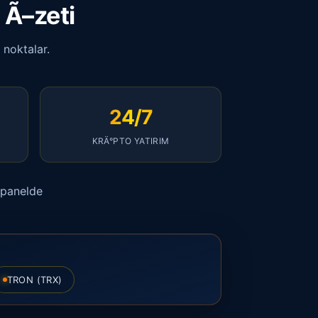
Ã–zeti
noktalar.
24/7
KRÄ°PTO YATIRIM
 panelde
TRON (TRX)