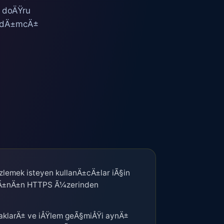
, doÄŸru
ardÄ±mcÄ±
izlemek isteyen kullanÄ±cÄ±lar iÃ§in
tÄ±nÄ±n HTTPS Ã¼zerinden
aklarÄ± ve iÅŸlem geÃ§miÅŸi aynÄ±