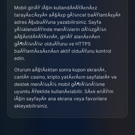
Mobil giriÅŸ iÃ§in kullandÄ±ÄŸÄ±nÄ±z
tarayÄ±cÄ±yÄ± aÃ§Ä±p gÃ¼ncel baÄŸlantÄ±yÄ±
adres Ã§ubuÄŸuna yazabilirsiniz. Sayfa
yÃ¼klendiÄŸinde menÃ¼lerin dÃ¼zgÃ¼n
aÃ§Ä±ldÄ±ÄŸÄ±nÄ±, giriÅŸ alanÄ±nÄ±n
gÃ¶rÃ¼nÃ¼r olduÄŸunu ve HTTPS
baÄŸlantÄ±sÄ±nÄ±n aktif olduÄŸunu kontrol
edin.
Oturum aÃ§tÄ±ktan sonra kupon ekranÄ±,
canlÄ± casino, kripto yatÄ±rÄ±m sayfalarÄ± ve
destek menÃ¼sÃ¼ mobil gÃ¶rÃ¼nÃ¼me
uyumlu ÅŸekilde kullanÄ±labilir. SÄ±k eriÅŸim
iÃ§in sayfayÄ± ana ekrana veya favorilere
ekleyebilirsiniz.