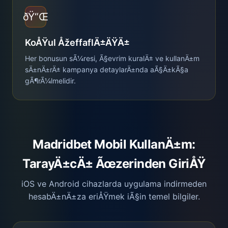
ðŸ“Œ
KoÅŸul ÅžeffaflÄ±ÄŸÄ±
Her bonusun sÃ¼resi, Ã§evrim kuralÄ± ve kullanÄ±m
sÄ±nÄ±rÄ± kampanya detaylarÄ±nda aÃ§Ä±kÃ§a
gÃ¶rÃ¼lmelidir.
Madridbet Mobil KullanÄ±m:
TarayÄ±cÄ± Ãœzerinden GiriÅŸ
iOS ve Android cihazlarda uygulama indirmeden
hesabÄ±nÄ±za eriÅŸmek iÃ§in temel bilgiler.