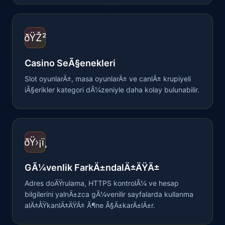
ðŸŽ²
Casino SeÃ§enekleri
Slot oyunlarÄ±, masa oyunlarÄ± ve canlÄ± krupiyeli
iÃ§erikler kategori dÃ¼zeniyle daha kolay bulunabilir.
ðŸ›¡ï¸
GÃ¼venlik FarkÄ±ndalÄ±ÄŸÄ±
Adres doÄŸrulama, HTTPS kontrolÃ¼ ve hesap
bilgilerini yalnÄ±zca gÃ¼venilir sayfalarda kullanma
alÄ±ÅŸkanlÄ±ÄŸÄ± Ã¶ne Ã§Ä±karÄ±lÄ±r.