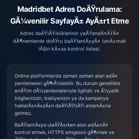
Madridbet Adres DoÄŸrulama:
GÃ¼venilir SayfayÄ± AyÄ±rt Etme
Adres deÄŸiÅŸikliklerinin yaÅŸandÄ±ÄŸÄ±
dÃ¶nemlerde doÄŸru baÄŸlantÄ±yÄ± tanÄ±mak
iÃ§in kÄ±sa kontrol listesi.
Online platformlarda zaman zaman alan adÄ±
yenilemeleri gÃ¶rÃ¼lebilir. Bu durum genellikle
eriÅŸim dÃ¼zenlemeleriyle ilgilidir ve Ã¼yelik
bilgilerinizin, bakiyenizin ya da kampanya
haklarÄ±nÄ±zÄ±n deÄŸiÅŸtiÄŸi anlamÄ±na
gelmez.
BaÄŸlantÄ±ya ulaÅŸÄ±rken alan adÄ±nÄ±
kontrol etmek, HTTPS simgesini gÃ¶rmek ve