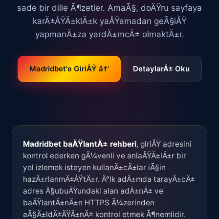
sade bir dille Ã¶zetler. AmaÃ§, doÄŸru sayfaya
karÄ±ÅŸÄ±klÄ±k yaÅŸamadan geÃ§iÅŸ
yapmanÄ±za yardÄ±mcÄ± olmaktÄ±r.
Madridbet'e GiriÅŸ â†’
DetaylarÄ± Oku
Madridbet baÄŸlantÄ± rehberi
, giriÅŸ adresini
kontrol ederken gÃ¼venli ve anlaÅŸÄ±lÄ±r bir
yol izlemek isteyen kullanÄ±cÄ±lar iÃ§in
hazÄ±rlanmÄ±ÅŸtÄ±r. Ä°lk adÄ±mda tarayÄ±cÄ±
adres Ã§ubuÄŸundaki alan adÄ±nÄ± ve
baÄŸlantÄ±nÄ±n HTTPS Ã¼zerinden
aÃ§Ä±ldÄ±ÄŸÄ±nÄ± kontrol etmek Ã¶nemlidir.