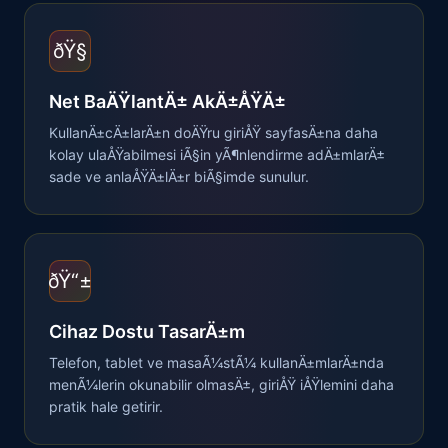
ðŸ§­
Net BaÄŸlantÄ± AkÄ±ÅŸÄ±
KullanÄ±cÄ±larÄ±n doÄŸru giriÅŸ sayfasÄ±na daha
kolay ulaÅŸabilmesi iÃ§in yÃ¶nlendirme adÄ±mlarÄ±
sade ve anlaÅŸÄ±lÄ±r biÃ§imde sunulur.
ðŸ“±
Cihaz Dostu TasarÄ±m
Telefon, tablet ve masaÃ¼stÃ¼ kullanÄ±mlarÄ±nda
menÃ¼lerin okunabilir olmasÄ±, giriÅŸ iÅŸlemini daha
pratik hale getirir.