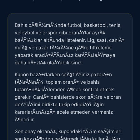
Bahis bÃ¶lÃ¼mÃ¼nde futbol, basketbol, tenis,
voleybol ve e-spor gibi branÅŸlar ayrÄ±
baÅŸlÄ±klar altÄ±nda listelenir. Lig, saat, canlÄ±
maÃ§ ve pazar tÃ¼rÃ¼ne gÃ¶re filtreleme
yaparak aradÄ±ÄŸÄ±nÄ±z karÅŸÄ±laÅŸmaya
daha hÄ±zlÄ± ulaÅŸabilirsiniz.
Kupon hazÄ±rlarken seÃ§tiÄŸiniz pazarÄ±n
tÃ¼rÃ¼nÃ¼, toplam oranÄ± ve bahis
tutarÄ±nÄ± iÅŸlemden Ã¶nce kontrol etmek
gerekir. CanlÄ± bahislerde skor, sÃ¼re ve oran
deÄŸiÅŸimi birlikte takip edildiÄŸi iÃ§in
kararlarÄ±nÄ±zÄ± acele etmeden vermeniz
Ã¶nerilir.
Son onay ekranÄ±, kupondaki tÃ¼m seÃ§imleri
son kez gÃ¶zden geÃ§irmek iÃ§in kullanÄ±lÄ±r.