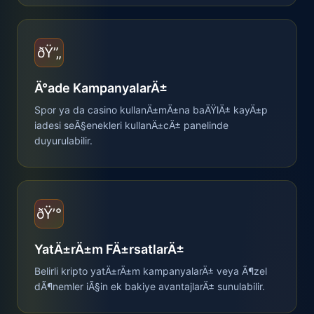
ðŸ”„
Ä°ade KampanyalarÄ±
Spor ya da casino kullanÄ±mÄ±na baÄŸlÄ± kayÄ±p
iadesi seÃ§enekleri kullanÄ±cÄ± panelinde
duyurulabilir.
ðŸ’°
YatÄ±rÄ±m FÄ±rsatlarÄ±
Belirli kripto yatÄ±rÄ±m kampanyalarÄ± veya Ã¶zel
dÃ¶nemler iÃ§in ek bakiye avantajlarÄ± sunulabilir.