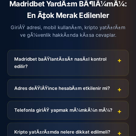
Madridbet YardÄ±m BÃ¶lÃ¼mÃ¼:
En Ã‡ok Merak Edilenler
GiriÅŸ adresi, mobil kullanÄ±m, kripto yatÄ±rÄ±m
ve gÃ¼venlik hakkÄ±nda kÄ±sa cevaplar.
Madridbet baÄŸlantÄ±sÄ± nasÄ±l kontrol
edilir?
Adres deÄŸiÅŸince hesabÄ±m etkilenir mi?
Telefonla giriÅŸ yapmak mÃ¼mkÃ¼n mÃ¼?
Kripto yatÄ±rÄ±mda nelere dikkat edilmeli?