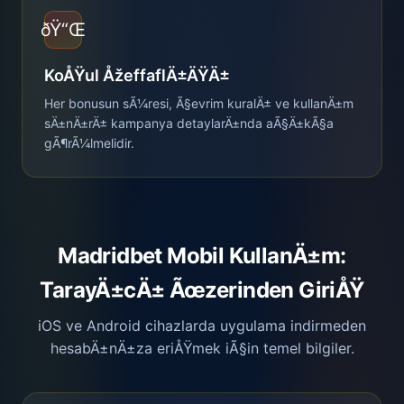
ðŸ“Œ
KoÅŸul ÅžeffaflÄ±ÄŸÄ±
Her bonusun sÃ¼resi, Ã§evrim kuralÄ± ve kullanÄ±m
sÄ±nÄ±rÄ± kampanya detaylarÄ±nda aÃ§Ä±kÃ§a
gÃ¶rÃ¼lmelidir.
Madridbet Mobil KullanÄ±m:
TarayÄ±cÄ± Ãœzerinden GiriÅŸ
iOS ve Android cihazlarda uygulama indirmeden
hesabÄ±nÄ±za eriÅŸmek iÃ§in temel bilgiler.