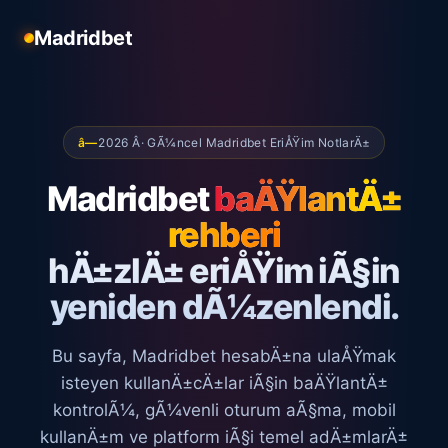
Madridbet
â—
2026 Â· GÃ¼ncel Madridbet EriÅŸim NotlarÄ±
Madridbet
baÄŸlantÄ±
rehberi
hÄ±zlÄ± eriÅŸim iÃ§in
yeniden dÃ¼zenlendi.
Bu sayfa, Madridbet hesabÄ±na ulaÅŸmak
isteyen kullanÄ±cÄ±lar iÃ§in baÄŸlantÄ±
kontrolÃ¼, gÃ¼venli oturum aÃ§ma, mobil
kullanÄ±m ve platform iÃ§i temel adÄ±mlarÄ±