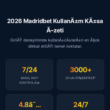
2026 Madridbet KullanÄ±m KÄ±sa
Ã–zeti
GiriÅŸ deneyiminde kullanÄ±cÄ±larÄ±n en Ã§ok
dikkat ettiÄŸi temel noktalar.
7/24
3000+
BAÄžLANTI
OYUN Ä°Ã‡ERÄ°ÄžÄ°
KONTROLÃœ
4.8â˜…
24/7