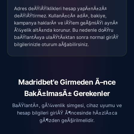
Adres deÄŸiÅŸiklikleri hesap yapÄ±nÄ±zÄ±
deÄŸiÅŸtirmez. KullanÄ±cÄ± adÄ±, bakiye,
kampanya haklarÄ± ve iÅŸlem geÃ§miÅŸi aynÄ±
Ã¼yelik altÄ±nda korunur. Bu nedenle doÄŸru
baÄŸlantÄ±ya ulaÅŸtÄ±ktan sonra normal giriÅŸ
bilgilerinizle oturum aÃ§abilirsiniz.
Madridbet'e Girmeden Ã–nce
BakÄ±lmasÄ± Gerekenler
BaÄŸlantÄ±, gÃ¼venlik simgesi, cihaz uyumu ve
hesap bilgileri giriÅŸ Ã¶ncesinde hÄ±zlÄ±ca
gÃ¶zden geÃ§irilmelidir.