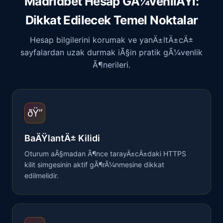
Madridbet Hesap GÃ¼venliÄŸi:
Dikkat Edilecek Temel Noktalar
Hesap bilgilerini korumak ve yanÄ±ltÄ±cÄ±
sayfalardan uzak durmak iÃ§in pratik gÃ¼venlik
Ã¶nerileri.
ðŸ”
BaÄŸlantÄ± Kilidi
Oturum aÃ§madan Ã¶nce tarayÄ±cÄ±daki HTTPS
kilit simgesinin aktif gÃ¶rÃ¼nmesine dikkat
edilmelidir.