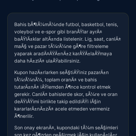
Bahis bÃ¶lÃ¼mÃ¼nde futbol, basketbol, tenis,
voleybol ve e-spor gibi branÅŸlar ayrÄ±
baÅŸlÄ±klar altÄ±nda listelenir. Lig, saat, canlÄ±
maÃ§ ve pazar tÃ¼rÃ¼ne gÃ¶re filtreleme
yaparak aradÄ±ÄŸÄ±nÄ±z karÅŸÄ±laÅŸmaya
daha hÄ±zlÄ± ulaÅŸabilirsiniz.
Kupon hazÄ±rlarken seÃ§tiÄŸiniz pazarÄ±n
tÃ¼rÃ¼nÃ¼, toplam oranÄ± ve bahis
tutarÄ±nÄ± iÅŸlemden Ã¶nce kontrol etmek
gerekir. CanlÄ± bahislerde skor, sÃ¼re ve oran
deÄŸiÅŸimi birlikte takip edildiÄŸi iÃ§in
kararlarÄ±nÄ±zÄ± acele etmeden vermeniz
Ã¶nerilir.
Son onay ekranÄ±, kupondaki tÃ¼m seÃ§imleri
son kez gÃ¶zden geÃ§irmek iÃ§in kullanÄ±lÄ±r.