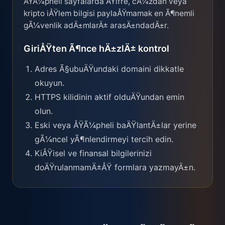
ÅŸÃ¼pheli sayfalarda ÅŸifre, cÃ¼zdan veya
kripto iÅŸlem bilgisi paylaÅŸmamak en Ã¶nemli
gÃ¼venlik adÄ±mlarÄ± arasÄ±ndadÄ±r.
GiriÅŸten Ã¶nce hÄ±zlÄ± kontrol
Adres Ã§ubuÄŸundaki domaini dikkatle
okuyun.
HTTPS kilidinin aktif olduÄŸundan emin
olun.
Eski veya ÅŸÃ¼pheli baÄŸlantÄ±lar yerine
gÃ¼ncel yÃ¶nlendirmeyi tercih edin.
KiÅŸisel ve finansal bilgilerinizi
doÄŸrulanmamÄ±ÅŸ formlara yazmayÄ±n.