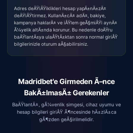
Adres deÄŸiÅŸiklikleri hesap yapÄ±nÄ±zÄ±
deÄŸiÅŸtirmez. KullanÄ±cÄ± adÄ±, bakiye,
kampanya haklarÄ± ve iÅŸlem geÃ§miÅŸi aynÄ±
Ã¼yelik altÄ±nda korunur. Bu nedenle doÄŸru
baÄŸlantÄ±ya ulaÅŸtÄ±ktan sonra normal giriÅŸ
bilgilerinizle oturum aÃ§abilirsiniz.
Madridbet'e Girmeden Ã–nce
BakÄ±lmasÄ± Gerekenler
BaÄŸlantÄ±, gÃ¼venlik simgesi, cihaz uyumu ve
hesap bilgileri giriÅŸ Ã¶ncesinde hÄ±zlÄ±ca
gÃ¶zden geÃ§irilmelidir.