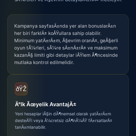
Kampanya sayfasÄ±nda yer alan bonuslarÄ±n
her biri farklÄ± koÅŸullara sahip olabilir.
Minimum yatÄ±rÄ±m, Ã§evrim oranÄ±, geÃ§erli
oyun tÃ¼rleri, sÃ¼re sÄ±nÄ±rÄ± ve maksimum
kazanÃ§ limiti gibi detaylar iÅŸlem Ã¶ncesinde
mutlaka kontrol edilmelidir.
ðŸŽ
Ä°lk Ãœyelik AvantajÄ±
Yeni hesaplar iÃ§in dÃ¶nemsel olarak yatÄ±rÄ±m
desteÄŸi veya Ã¼cretsiz dÃ¶nÃ¼ÅŸ fÄ±rsatlarÄ±
tanÄ±mlanabilir.