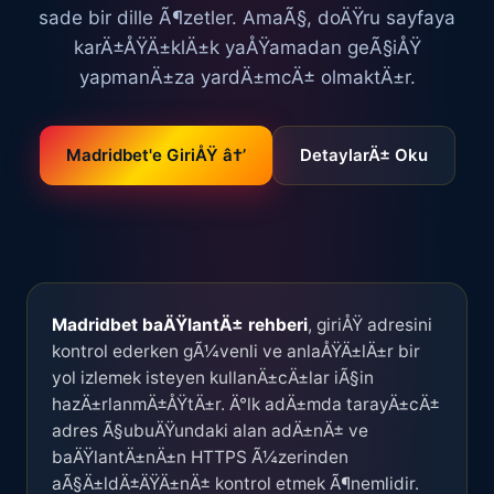
sade bir dille Ã¶zetler. AmaÃ§, doÄŸru sayfaya
karÄ±ÅŸÄ±klÄ±k yaÅŸamadan geÃ§iÅŸ
yapmanÄ±za yardÄ±mcÄ± olmaktÄ±r.
Madridbet'e GiriÅŸ â†’
DetaylarÄ± Oku
Madridbet baÄŸlantÄ± rehberi
, giriÅŸ adresini
kontrol ederken gÃ¼venli ve anlaÅŸÄ±lÄ±r bir
yol izlemek isteyen kullanÄ±cÄ±lar iÃ§in
hazÄ±rlanmÄ±ÅŸtÄ±r. Ä°lk adÄ±mda tarayÄ±cÄ±
adres Ã§ubuÄŸundaki alan adÄ±nÄ± ve
baÄŸlantÄ±nÄ±n HTTPS Ã¼zerinden
aÃ§Ä±ldÄ±ÄŸÄ±nÄ± kontrol etmek Ã¶nemlidir.