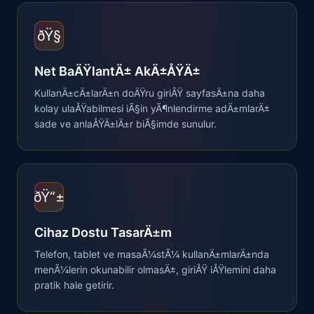
ðŸ§­
Net BaÄŸlantÄ± AkÄ±ÅŸÄ±
KullanÄ±cÄ±larÄ±n doÄŸru giriÅŸ sayfasÄ±na daha
kolay ulaÅŸabilmesi iÃ§in yÃ¶nlendirme adÄ±mlarÄ±
sade ve anlaÅŸÄ±lÄ±r biÃ§imde sunulur.
ðŸ“±
Cihaz Dostu TasarÄ±m
Telefon, tablet ve masaÃ¼stÃ¼ kullanÄ±mlarÄ±nda
menÃ¼lerin okunabilir olmasÄ±, giriÅŸ iÅŸlemini daha
pratik hale getirir.