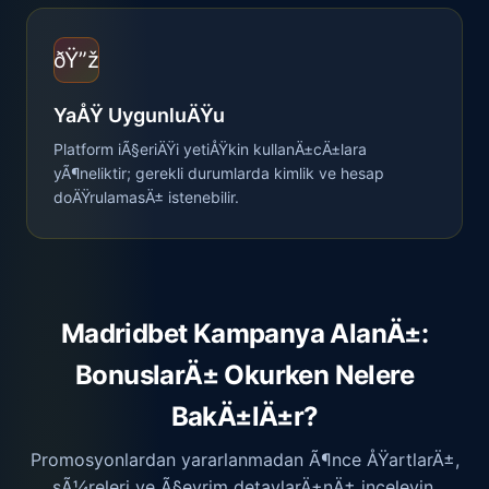
ðŸ”ž
YaÅŸ UygunluÄŸu
Platform iÃ§eriÄŸi yetiÅŸkin kullanÄ±cÄ±lara
yÃ¶neliktir; gerekli durumlarda kimlik ve hesap
doÄŸrulamasÄ± istenebilir.
Madridbet Kampanya AlanÄ±:
BonuslarÄ± Okurken Nelere
BakÄ±lÄ±r?
Promosyonlardan yararlanmadan Ã¶nce ÅŸartlarÄ±,
sÃ¼releri ve Ã§evrim detaylarÄ±nÄ± inceleyin.