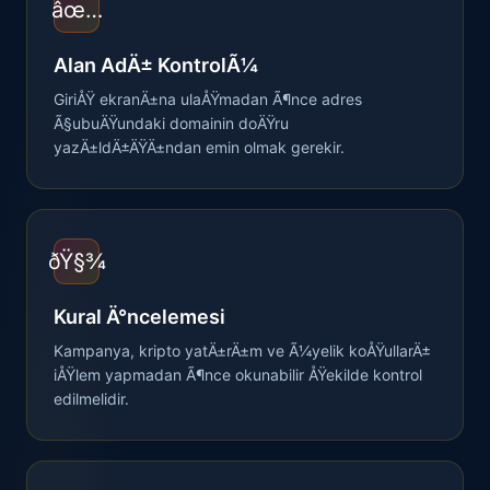
âœ…
Alan AdÄ± KontrolÃ¼
GiriÅŸ ekranÄ±na ulaÅŸmadan Ã¶nce adres
Ã§ubuÄŸundaki domainin doÄŸru
yazÄ±ldÄ±ÄŸÄ±ndan emin olmak gerekir.
ðŸ§¾
Kural Ä°ncelemesi
Kampanya, kripto yatÄ±rÄ±m ve Ã¼yelik koÅŸullarÄ±
iÅŸlem yapmadan Ã¶nce okunabilir ÅŸekilde kontrol
edilmelidir.