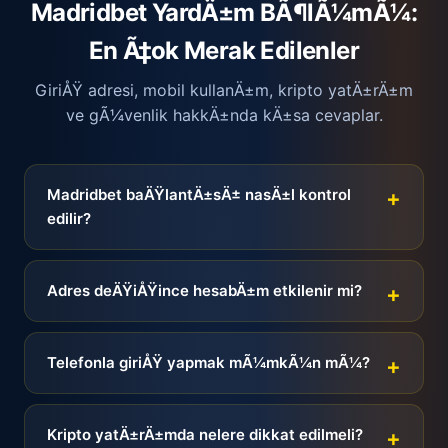
Madridbet YardÄ±m BÃ¶lÃ¼mÃ¼:
En Ã‡ok Merak Edilenler
GiriÅŸ adresi, mobil kullanÄ±m, kripto yatÄ±rÄ±m
ve gÃ¼venlik hakkÄ±nda kÄ±sa cevaplar.
Madridbet baÄŸlantÄ±sÄ± nasÄ±l kontrol
edilir?
Adres deÄŸiÅŸince hesabÄ±m etkilenir mi?
Telefonla giriÅŸ yapmak mÃ¼mkÃ¼n mÃ¼?
Kripto yatÄ±rÄ±mda nelere dikkat edilmeli?