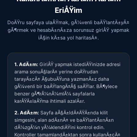
EriÅŸim
DoÄŸru sayfaya ulaÅŸmak, gÃ¼venli baÄŸlantÄ±yÄ±
gÃ¶rmek ve hesabÄ±nÄ±za sorunsuz giriÅŸ yapmak
iÃ§in kÄ±sa yol haritasÄ±.
1. AdÄ±m:
GiriÅŸ yapmak istediÄŸinizde adresi
arama sonuÃ§larÄ± yerine doÄŸrudan
tarayÄ±cÄ± Ã§ubuÄŸuna yazmanÄ±z daha
gÃ¼venli bir baÅŸlangÄ±Ã§ saÄŸlar. BÃ¶ylece
benzer gÃ¶rÃ¼nÃ¼mlÃ¼ sayfalarla
karÅŸÄ±laÅŸma ihtimali azalÄ±r.
2. AdÄ±m:
Sayfa aÃ§Ä±ldÄ±ÄŸÄ±nda kilit
simgesini, alan adÄ±nÄ± ve baÄŸlantÄ±nÄ±n
dÃ¼zgÃ¼n yÃ¼klendiÄŸini kontrol edin.
Kontroller tamamlandÄ±ktan sonra kullanÄ±cÄ±