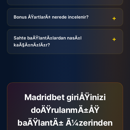
Bonus ÅŸartlarÄ± nerede incelenir?
Sahte baÄŸlantÄ±lardan nasÄ±l
kaÃ§Ä±nÄ±lÄ±r?
Madridbet giriÅŸinizi
doÄŸrulanmÄ±ÅŸ
baÄŸlantÄ± Ã¼zerinden