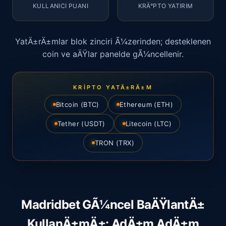
KULLANICI PUANI
KRÄ°PTO YATIRIM
YatÄ±rÄ±mlar blok zinciri Ã¼zerinden; desteklenen
coin ve aÄŸlar panelde gÃ¼ncellenir.
KRIPTO YATÄ±RÄ±M
Bitcoin (BTC)
Ethereum (ETH)
Tether (USDT)
Litecoin (LTC)
TRON (TRX)
Madridbet GÃ¼ncel BaÄŸlantÄ±
KullanÄ±mÄ±: AdÄ±m AdÄ±m