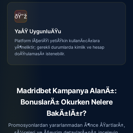
ðŸ”ž
YaÅŸ UygunluÄŸu
Platform iÃ§eriÄŸi yetiÅŸkin kullanÄ±cÄ±lara
yÃ¶neliktir; gerekli durumlarda kimlik ve hesap
doÄŸrulamasÄ± istenebilir.
Madridbet Kampanya AlanÄ±:
BonuslarÄ± Okurken Nelere
BakÄ±lÄ±r?
Promosyonlardan yararlanmadan Ã¶nce ÅŸartlarÄ±,
sÃ¼releri ve Ã§evrim detaylarÄ±nÄ± inceleyin.