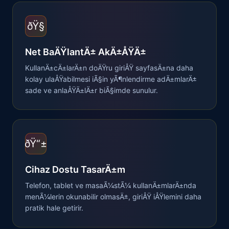
ðŸ§­
Net BaÄŸlantÄ± AkÄ±ÅŸÄ±
KullanÄ±cÄ±larÄ±n doÄŸru giriÅŸ sayfasÄ±na daha
kolay ulaÅŸabilmesi iÃ§in yÃ¶nlendirme adÄ±mlarÄ±
sade ve anlaÅŸÄ±lÄ±r biÃ§imde sunulur.
ðŸ“±
Cihaz Dostu TasarÄ±m
Telefon, tablet ve masaÃ¼stÃ¼ kullanÄ±mlarÄ±nda
menÃ¼lerin okunabilir olmasÄ±, giriÅŸ iÅŸlemini daha
pratik hale getirir.