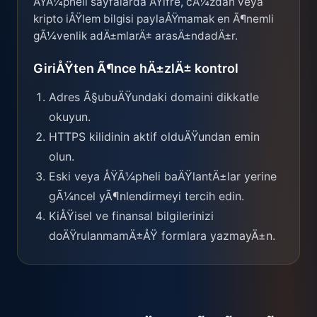
ÅŸÃ¼pheli sayfalarda ÅŸifre, cÃ¼zdan veya
kripto iÅŸlem bilgisi paylaÅŸmamak en Ã¶nemli
gÃ¼venlik adÄ±mlarÄ± arasÄ±ndadÄ±r.
GiriÅŸten Ã¶nce hÄ±zlÄ± kontrol
Adres Ã§ubuÄŸundaki domaini dikkatle
okuyun.
HTTPS kilidinin aktif olduÄŸundan emin
olun.
Eski veya ÅŸÃ¼pheli baÄŸlantÄ±lar yerine
gÃ¼ncel yÃ¶nlendirmeyi tercih edin.
KiÅŸisel ve finansal bilgilerinizi
doÄŸrulanmamÄ±ÅŸ formlara yazmayÄ±n.