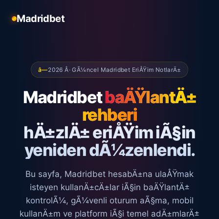
Madridbet
â—
2026 Â· GÃ¼ncel Madridbet EriÅŸim NotlarÄ±
Madridbet
baÄŸlantÄ±
rehberi
hÄ±zlÄ± eriÅŸim iÃ§in
yeniden dÃ¼zenlendi.
Bu sayfa, Madridbet hesabÄ±na ulaÅŸmak
isteyen kullanÄ±cÄ±lar iÃ§in baÄŸlantÄ±
kontrolÃ¼, gÃ¼venli oturum aÃ§ma, mobil
kullanÄ±m ve platform iÃ§i temel adÄ±mlarÄ±