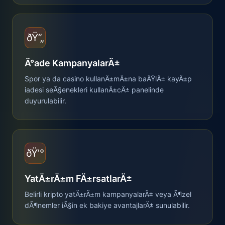
ðŸ”„
Ä°ade KampanyalarÄ±
Spor ya da casino kullanÄ±mÄ±na baÄŸlÄ± kayÄ±p
iadesi seÃ§enekleri kullanÄ±cÄ± panelinde
duyurulabilir.
ðŸ’°
YatÄ±rÄ±m FÄ±rsatlarÄ±
Belirli kripto yatÄ±rÄ±m kampanyalarÄ± veya Ã¶zel
dÃ¶nemler iÃ§in ek bakiye avantajlarÄ± sunulabilir.