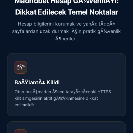
Madridbet Hesap GÃ¼venliÄŸi:
Dikkat Edilecek Temel Noktalar
Hesap bilgilerini korumak ve yanÄ±ltÄ±cÄ±
sayfalardan uzak durmak iÃ§in pratik gÃ¼venlik
Ã¶nerileri.
ðŸ”
BaÄŸlantÄ± Kilidi
Oturum aÃ§madan Ã¶nce tarayÄ±cÄ±daki HTTPS
kilit simgesinin aktif gÃ¶rÃ¼nmesine dikkat
edilmelidir.