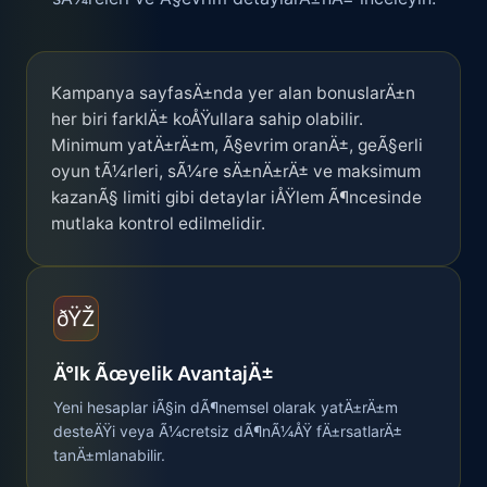
Kampanya sayfasÄ±nda yer alan bonuslarÄ±n
her biri farklÄ± koÅŸullara sahip olabilir.
Minimum yatÄ±rÄ±m, Ã§evrim oranÄ±, geÃ§erli
oyun tÃ¼rleri, sÃ¼re sÄ±nÄ±rÄ± ve maksimum
kazanÃ§ limiti gibi detaylar iÅŸlem Ã¶ncesinde
mutlaka kontrol edilmelidir.
ðŸŽ
Ä°lk Ãœyelik AvantajÄ±
Yeni hesaplar iÃ§in dÃ¶nemsel olarak yatÄ±rÄ±m
desteÄŸi veya Ã¼cretsiz dÃ¶nÃ¼ÅŸ fÄ±rsatlarÄ±
tanÄ±mlanabilir.