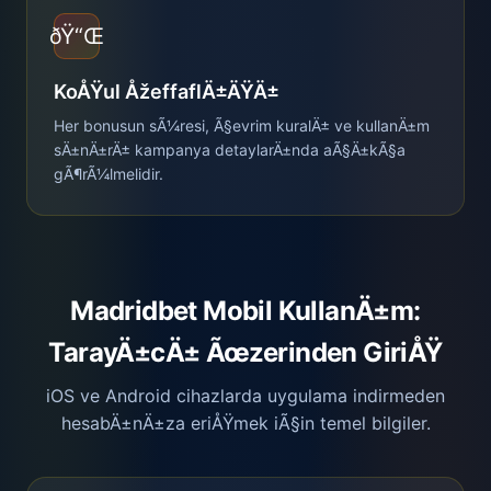
ðŸ“Œ
KoÅŸul ÅžeffaflÄ±ÄŸÄ±
Her bonusun sÃ¼resi, Ã§evrim kuralÄ± ve kullanÄ±m
sÄ±nÄ±rÄ± kampanya detaylarÄ±nda aÃ§Ä±kÃ§a
gÃ¶rÃ¼lmelidir.
Madridbet Mobil KullanÄ±m:
TarayÄ±cÄ± Ãœzerinden GiriÅŸ
iOS ve Android cihazlarda uygulama indirmeden
hesabÄ±nÄ±za eriÅŸmek iÃ§in temel bilgiler.