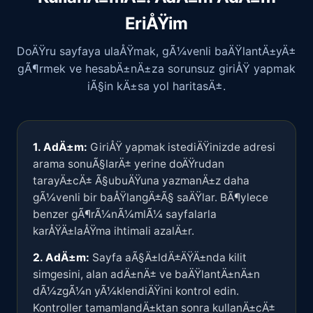
EriÅŸim
DoÄŸru sayfaya ulaÅŸmak, gÃ¼venli baÄŸlantÄ±yÄ±
gÃ¶rmek ve hesabÄ±nÄ±za sorunsuz giriÅŸ yapmak
iÃ§in kÄ±sa yol haritasÄ±.
1. AdÄ±m:
GiriÅŸ yapmak istediÄŸinizde adresi
arama sonuÃ§larÄ± yerine doÄŸrudan
tarayÄ±cÄ± Ã§ubuÄŸuna yazmanÄ±z daha
gÃ¼venli bir baÅŸlangÄ±Ã§ saÄŸlar. BÃ¶ylece
benzer gÃ¶rÃ¼nÃ¼mlÃ¼ sayfalarla
karÅŸÄ±laÅŸma ihtimali azalÄ±r.
2. AdÄ±m:
Sayfa aÃ§Ä±ldÄ±ÄŸÄ±nda kilit
simgesini, alan adÄ±nÄ± ve baÄŸlantÄ±nÄ±n
dÃ¼zgÃ¼n yÃ¼klendiÄŸini kontrol edin.
Kontroller tamamlandÄ±ktan sonra kullanÄ±cÄ±