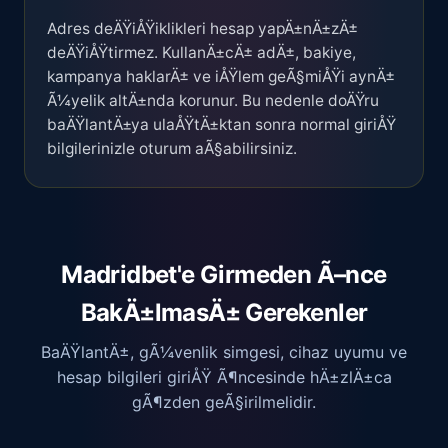
Adres deÄŸiÅŸiklikleri hesap yapÄ±nÄ±zÄ±
deÄŸiÅŸtirmez. KullanÄ±cÄ± adÄ±, bakiye,
kampanya haklarÄ± ve iÅŸlem geÃ§miÅŸi aynÄ±
Ã¼yelik altÄ±nda korunur. Bu nedenle doÄŸru
baÄŸlantÄ±ya ulaÅŸtÄ±ktan sonra normal giriÅŸ
bilgilerinizle oturum aÃ§abilirsiniz.
Madridbet'e Girmeden Ã–nce
BakÄ±lmasÄ± Gerekenler
BaÄŸlantÄ±, gÃ¼venlik simgesi, cihaz uyumu ve
hesap bilgileri giriÅŸ Ã¶ncesinde hÄ±zlÄ±ca
gÃ¶zden geÃ§irilmelidir.