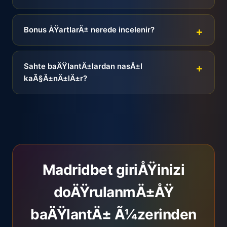
Bonus ÅŸartlarÄ± nerede incelenir?
Sahte baÄŸlantÄ±lardan nasÄ±l
kaÃ§Ä±nÄ±lÄ±r?
Madridbet giriÅŸinizi
doÄŸrulanmÄ±ÅŸ
baÄŸlantÄ± Ã¼zerinden