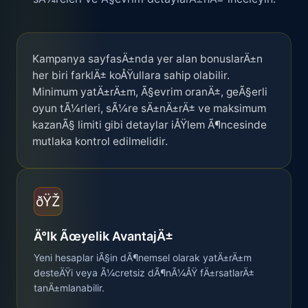
Kampanya sayfasÄ±nda yer alan bonuslarÄ±n
her biri farklÄ± koÅŸullara sahip olabilir.
Minimum yatÄ±rÄ±m, Ã§evrim oranÄ±, geÃ§erli
oyun tÃ¼rleri, sÃ¼re sÄ±nÄ±rÄ± ve maksimum
kazanÃ§ limiti gibi detaylar iÅŸlem Ã¶ncesinde
mutlaka kontrol edilmelidir.
ðŸŽ
Ä°lk Ãœyelik AvantajÄ±
Yeni hesaplar iÃ§in dÃ¶nemsel olarak yatÄ±rÄ±m
desteÄŸi veya Ã¼cretsiz dÃ¶nÃ¼ÅŸ fÄ±rsatlarÄ±
tanÄ±mlanabilir.