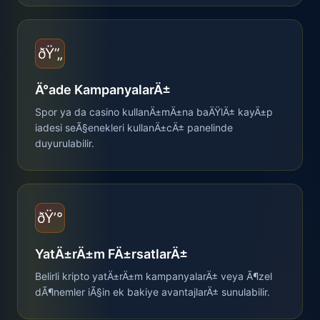
ðŸ”„
Ä°ade KampanyalarÄ±
Spor ya da casino kullanÄ±mÄ±na baÄŸlÄ± kayÄ±p
iadesi seÃ§enekleri kullanÄ±cÄ± panelinde
duyurulabilir.
ðŸ’°
YatÄ±rÄ±m FÄ±rsatlarÄ±
Belirli kripto yatÄ±rÄ±m kampanyalarÄ± veya Ã¶zel
dÃ¶nemler iÃ§in ek bakiye avantajlarÄ± sunulabilir.