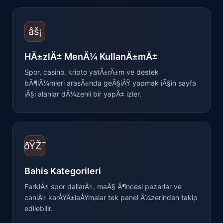
âš¡
HÄ±zlÄ± MenÃ¼ KullanÄ±mÄ±
Spor, casino, kripto yatÄ±rÄ±m ve destek
bÃ¶lÃ¼mleri arasÄ±nda geÃ§iÅŸ yapmak iÃ§in sayfa
iÃ§i alanlar dÃ¼zenli bir yapÄ± izler.
ðŸŽ¯
Bahis Kategorileri
FarklÄ± spor dallarÄ±, maÃ§ Ã¶ncesi pazarlar ve
canlÄ± karÅŸÄ±laÅŸmalar tek panel Ã¼zerinden takip
edilebilir.