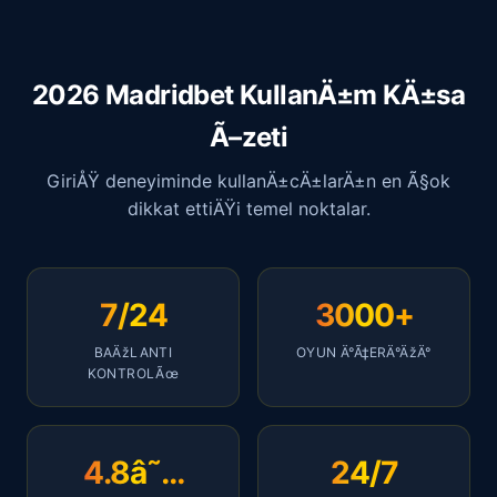
2026 Madridbet KullanÄ±m KÄ±sa
Ã–zeti
GiriÅŸ deneyiminde kullanÄ±cÄ±larÄ±n en Ã§ok
dikkat ettiÄŸi temel noktalar.
7/24
3000+
BAÄžLANTI
OYUN Ä°Ã‡ERÄ°ÄžÄ°
KONTROLÃœ
4.8â˜…
24/7