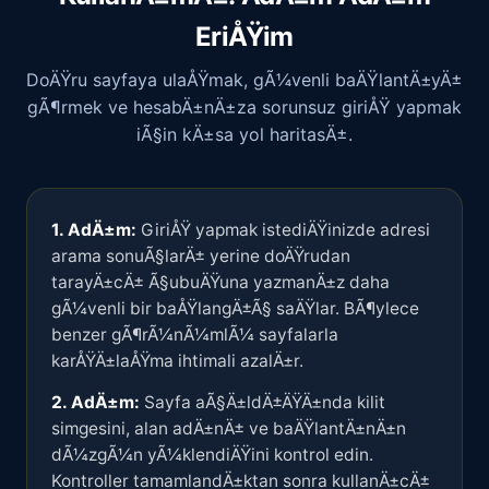
EriÅŸim
DoÄŸru sayfaya ulaÅŸmak, gÃ¼venli baÄŸlantÄ±yÄ±
gÃ¶rmek ve hesabÄ±nÄ±za sorunsuz giriÅŸ yapmak
iÃ§in kÄ±sa yol haritasÄ±.
1. AdÄ±m:
GiriÅŸ yapmak istediÄŸinizde adresi
arama sonuÃ§larÄ± yerine doÄŸrudan
tarayÄ±cÄ± Ã§ubuÄŸuna yazmanÄ±z daha
gÃ¼venli bir baÅŸlangÄ±Ã§ saÄŸlar. BÃ¶ylece
benzer gÃ¶rÃ¼nÃ¼mlÃ¼ sayfalarla
karÅŸÄ±laÅŸma ihtimali azalÄ±r.
2. AdÄ±m:
Sayfa aÃ§Ä±ldÄ±ÄŸÄ±nda kilit
simgesini, alan adÄ±nÄ± ve baÄŸlantÄ±nÄ±n
dÃ¼zgÃ¼n yÃ¼klendiÄŸini kontrol edin.
Kontroller tamamlandÄ±ktan sonra kullanÄ±cÄ±