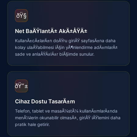
ðŸ§­
Net BaÄŸlantÄ± AkÄ±ÅŸÄ±
KullanÄ±cÄ±larÄ±n doÄŸru giriÅŸ sayfasÄ±na daha
kolay ulaÅŸabilmesi iÃ§in yÃ¶nlendirme adÄ±mlarÄ±
sade ve anlaÅŸÄ±lÄ±r biÃ§imde sunulur.
ðŸ“±
Cihaz Dostu TasarÄ±m
Telefon, tablet ve masaÃ¼stÃ¼ kullanÄ±mlarÄ±nda
menÃ¼lerin okunabilir olmasÄ±, giriÅŸ iÅŸlemini daha
pratik hale getirir.