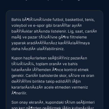
Bahis bÃ¶lÃ¼mÃ¼nde futbol, basketbol, tenis,
voleybol ve e-spor gibi branÅŸlar ayrÄ±
baÅŸlÄ±klar altÄ±nda listelenir. Lig, saat, canlÄ±
maÃ§ ve pazar tÃ¼rÃ¼ne gÃ¶re filtreleme
yaparak aradÄ±ÄŸÄ±nÄ±z karÅŸÄ±laÅŸmaya
daha hÄ±zlÄ± ulaÅŸabilirsiniz.
Kupon hazÄ±rlarken seÃ§tiÄŸiniz pazarÄ±n
tÃ¼rÃ¼nÃ¼, toplam oranÄ± ve bahis
tutarÄ±nÄ± iÅŸlemden Ã¶nce kontrol etmek
gerekir. CanlÄ± bahislerde skor, sÃ¼re ve oran
deÄŸiÅŸimi birlikte takip edildiÄŸi iÃ§in
kararlarÄ±nÄ±zÄ± acele etmeden vermeniz
Ã¶nerilir.
Son onay ekranÄ±, kupondaki tÃ¼m seÃ§imleri
son kez gÃ¶zden geÃ§irmek iÃ§in kullanÄ±lÄ±r.