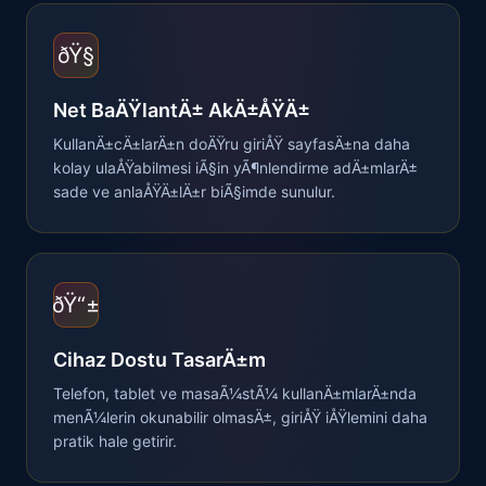
ðŸ§­
Net BaÄŸlantÄ± AkÄ±ÅŸÄ±
KullanÄ±cÄ±larÄ±n doÄŸru giriÅŸ sayfasÄ±na daha
kolay ulaÅŸabilmesi iÃ§in yÃ¶nlendirme adÄ±mlarÄ±
sade ve anlaÅŸÄ±lÄ±r biÃ§imde sunulur.
ðŸ“±
Cihaz Dostu TasarÄ±m
Telefon, tablet ve masaÃ¼stÃ¼ kullanÄ±mlarÄ±nda
menÃ¼lerin okunabilir olmasÄ±, giriÅŸ iÅŸlemini daha
pratik hale getirir.