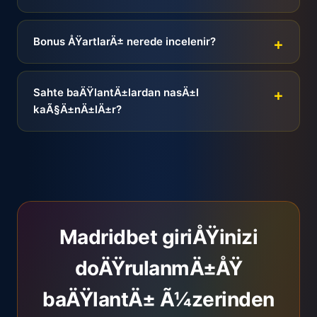
Bonus ÅŸartlarÄ± nerede incelenir?
Sahte baÄŸlantÄ±lardan nasÄ±l
kaÃ§Ä±nÄ±lÄ±r?
Madridbet giriÅŸinizi
doÄŸrulanmÄ±ÅŸ
baÄŸlantÄ± Ã¼zerinden