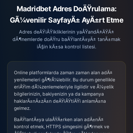
Madridbet Adres DoÄŸrulama:
GÃ¼venilir SayfayÄ± AyÄ±rt Etme
Adres deÄŸiÅŸikliklerinin yaÅŸandÄ±ÄŸÄ±
dÃ¶nemlerde doÄŸru baÄŸlantÄ±yÄ± tanÄ±mak
iÃ§in kÄ±sa kontrol listesi.
Online platformlarda zaman zaman alan adÄ±
yenilemeleri gÃ¶rÃ¼lebilir. Bu durum genellikle
eriÅŸim dÃ¼zenlemeleriyle ilgilidir ve Ã¼yelik
bilgilerinizin, bakiyenizin ya da kampanya
haklarÄ±nÄ±zÄ±n deÄŸiÅŸtiÄŸi anlamÄ±na
gelmez.
BaÄŸlantÄ±ya ulaÅŸÄ±rken alan adÄ±nÄ±
kontrol etmek, HTTPS simgesini gÃ¶rmek ve