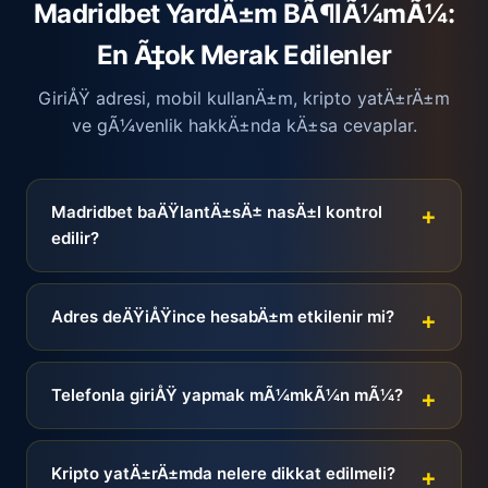
Madridbet YardÄ±m BÃ¶lÃ¼mÃ¼:
En Ã‡ok Merak Edilenler
GiriÅŸ adresi, mobil kullanÄ±m, kripto yatÄ±rÄ±m
ve gÃ¼venlik hakkÄ±nda kÄ±sa cevaplar.
Madridbet baÄŸlantÄ±sÄ± nasÄ±l kontrol
edilir?
Adres deÄŸiÅŸince hesabÄ±m etkilenir mi?
Telefonla giriÅŸ yapmak mÃ¼mkÃ¼n mÃ¼?
Kripto yatÄ±rÄ±mda nelere dikkat edilmeli?