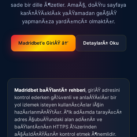
sade bir dille Ã¶zetler. AmaÃ§, doÄŸru sayfaya
karÄ±ÅŸÄ±klÄ±k yaÅŸamadan geÃ§iÅŸ
yapmanÄ±za yardÄ±mcÄ± olmaktÄ±r.
Madridbet'e GiriÅŸ â†’
DetaylarÄ± Oku
Madridbet baÄŸlantÄ± rehberi
, giriÅŸ adresini
kontrol ederken gÃ¼venli ve anlaÅŸÄ±lÄ±r bir
yol izlemek isteyen kullanÄ±cÄ±lar iÃ§in
hazÄ±rlanmÄ±ÅŸtÄ±r. Ä°lk adÄ±mda tarayÄ±cÄ±
adres Ã§ubuÄŸundaki alan adÄ±nÄ± ve
baÄŸlantÄ±nÄ±n HTTPS Ã¼zerinden
aÃ§Ä±ldÄ±ÄŸÄ±nÄ± kontrol etmek Ã¶nemlidir.