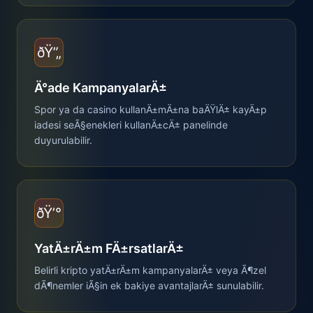
ðŸ”„
Ä°ade KampanyalarÄ±
Spor ya da casino kullanÄ±mÄ±na baÄŸlÄ± kayÄ±p
iadesi seÃ§enekleri kullanÄ±cÄ± panelinde
duyurulabilir.
ðŸ’°
YatÄ±rÄ±m FÄ±rsatlarÄ±
Belirli kripto yatÄ±rÄ±m kampanyalarÄ± veya Ã¶zel
dÃ¶nemler iÃ§in ek bakiye avantajlarÄ± sunulabilir.