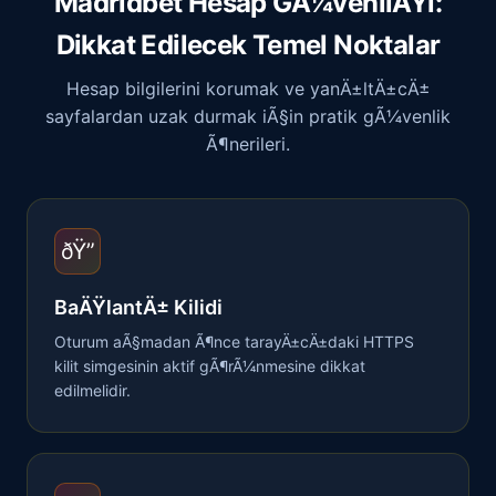
Madridbet Hesap GÃ¼venliÄŸi:
Dikkat Edilecek Temel Noktalar
Hesap bilgilerini korumak ve yanÄ±ltÄ±cÄ±
sayfalardan uzak durmak iÃ§in pratik gÃ¼venlik
Ã¶nerileri.
ðŸ”
BaÄŸlantÄ± Kilidi
Oturum aÃ§madan Ã¶nce tarayÄ±cÄ±daki HTTPS
kilit simgesinin aktif gÃ¶rÃ¼nmesine dikkat
edilmelidir.