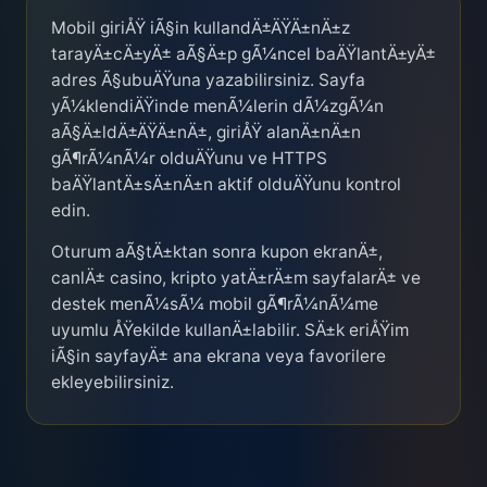
Mobil giriÅŸ iÃ§in kullandÄ±ÄŸÄ±nÄ±z
tarayÄ±cÄ±yÄ± aÃ§Ä±p gÃ¼ncel baÄŸlantÄ±yÄ±
adres Ã§ubuÄŸuna yazabilirsiniz. Sayfa
yÃ¼klendiÄŸinde menÃ¼lerin dÃ¼zgÃ¼n
aÃ§Ä±ldÄ±ÄŸÄ±nÄ±, giriÅŸ alanÄ±nÄ±n
gÃ¶rÃ¼nÃ¼r olduÄŸunu ve HTTPS
baÄŸlantÄ±sÄ±nÄ±n aktif olduÄŸunu kontrol
edin.
Oturum aÃ§tÄ±ktan sonra kupon ekranÄ±,
canlÄ± casino, kripto yatÄ±rÄ±m sayfalarÄ± ve
destek menÃ¼sÃ¼ mobil gÃ¶rÃ¼nÃ¼me
uyumlu ÅŸekilde kullanÄ±labilir. SÄ±k eriÅŸim
iÃ§in sayfayÄ± ana ekrana veya favorilere
ekleyebilirsiniz.