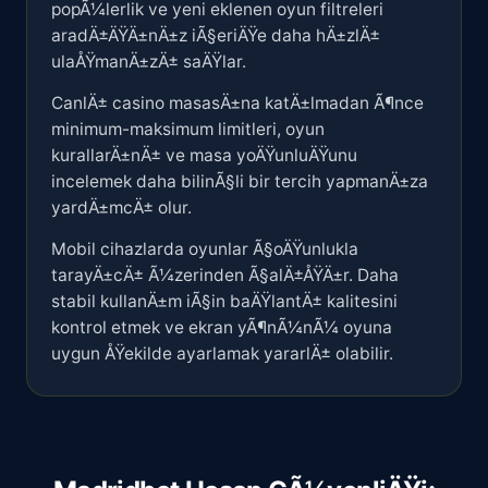
popÃ¼lerlik ve yeni eklenen oyun filtreleri
aradÄ±ÄŸÄ±nÄ±z iÃ§eriÄŸe daha hÄ±zlÄ±
ulaÅŸmanÄ±zÄ± saÄŸlar.
CanlÄ± casino masasÄ±na katÄ±lmadan Ã¶nce
minimum-maksimum limitleri, oyun
kurallarÄ±nÄ± ve masa yoÄŸunluÄŸunu
incelemek daha bilinÃ§li bir tercih yapmanÄ±za
yardÄ±mcÄ± olur.
Mobil cihazlarda oyunlar Ã§oÄŸunlukla
tarayÄ±cÄ± Ã¼zerinden Ã§alÄ±ÅŸÄ±r. Daha
stabil kullanÄ±m iÃ§in baÄŸlantÄ± kalitesini
kontrol etmek ve ekran yÃ¶nÃ¼nÃ¼ oyuna
uygun ÅŸekilde ayarlamak yararlÄ± olabilir.