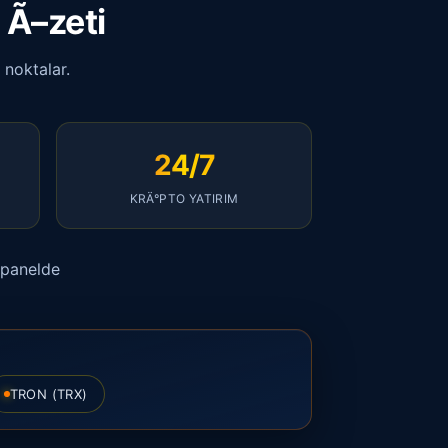
Ã–zeti
noktalar.
24/7
KRÄ°PTO YATIRIM
 panelde
TRON (TRX)