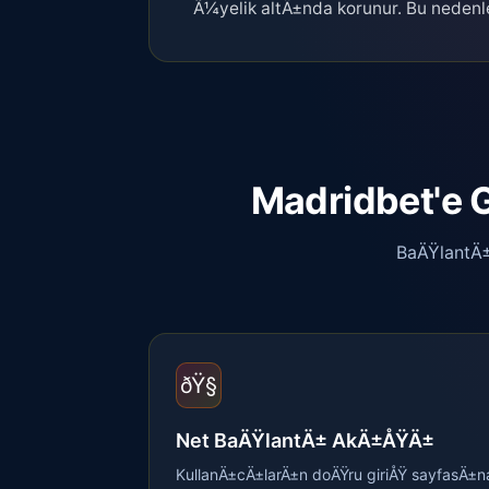
Ã¼yelik altÄ±nda korunur. Bu nedenle
Madridbet'e 
BaÄŸlantÄ±
ðŸ§­
Net BaÄŸlantÄ± AkÄ±ÅŸÄ±
KullanÄ±cÄ±larÄ±n doÄŸru giriÅŸ sayfasÄ±n