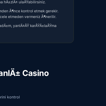
hÄ±zlÄ± ulaÅŸabilirsiniz.
den Ã¶nce kontrol etmek gerekir.
acele etmeden vermeniz Ã¶nerilir.
u adÄ±m, yanlÄ±ÅŸ karÅŸÄ±laÅŸma
anlÄ± Casino
rini kontrol