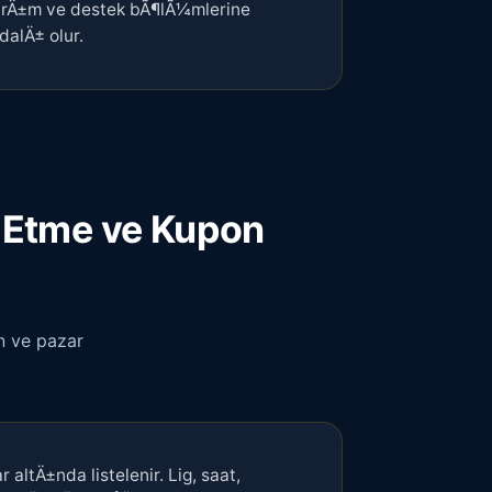
Ä±rÄ±m ve destek bÃ¶lÃ¼mlerine
dalÄ± olur.
 Etme ve Kupon
n ve pazar
ltÄ±nda listelenir. Lig, saat,