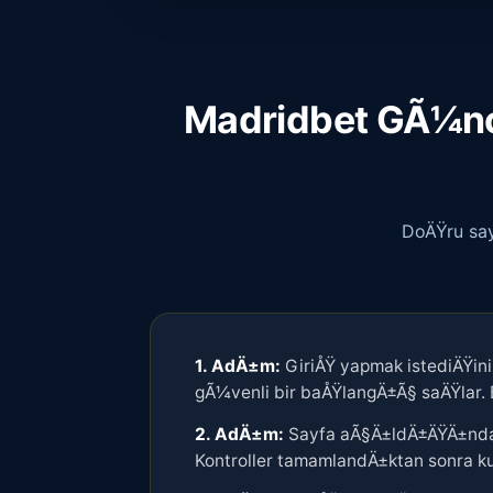
Madridbet GÃ¼n
DoÄŸru sa
1. AdÄ±m:
GiriÅŸ yapmak istediÄŸi
gÃ¼venli bir baÅŸlangÄ±Ã§ saÄŸlar.
2. AdÄ±m:
Sayfa aÃ§Ä±ldÄ±ÄŸÄ±nda k
Kontroller tamamlandÄ±ktan sonra kul