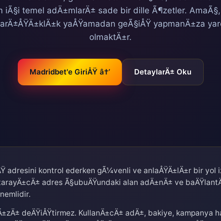
m iÃ§i temel adÄ±mlarÄ± sade bir dille Ã¶zetler. AmaÃ§
karÄ±ÅŸÄ±klÄ±k yaÅŸamadan geÃ§iÅŸ yapmanÄ±za y
olmaktÄ±r.
Madridbet'e GiriÅŸ â†’
DetaylarÄ± Oku
iÅŸ adresini kontrol ederken gÃ¼venli ve anlaÅŸÄ±lÄ±r bir yol 
 tarayÄ±cÄ± adres Ã§ubuÄŸundaki alan adÄ±nÄ± ve baÄŸlan
emlidir.
nÄ±zÄ± deÄŸiÅŸtirmez. KullanÄ±cÄ± adÄ±, bakiye, kampanya h