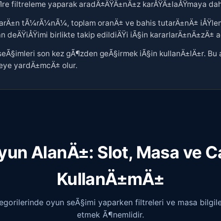
e filtreleme yaparak aradÄ±ÄŸÄ±nÄ±z karÅŸÄ±laÅŸmaya daha 
zarÄ±n tÃ¼rÃ¼nÃ¼, toplam oranÄ± ve bahis tutarÄ±nÄ± iÅŸlem
n deÄŸiÅŸimi birlikte takip edildiÄŸi iÃ§in kararlarÄ±nÄ±zÄ± 
eÃ§imleri son kez gÃ¶zden geÃ§irmek iÃ§in kullanÄ±lÄ±r. B
meye yardÄ±mcÄ± olur.
yun AlanÄ±: Slot, Masa ve C
KullanÄ±mÄ±
gorilerinde oyun seÃ§imi yaparken filtreleri ve masa bilgile
etmek Ã¶nemlidir.