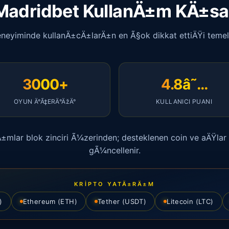
Madridbet KullanÄ±m KÄ±sa 
eneyiminde kullanÄ±cÄ±larÄ±n en Ã§ok dikkat ettiÄŸi temel 
3000+
4.8â˜…
OYUN Ä°Ã‡ERÄ°ÄžÄ°
KULLANICI PUANI
±mlar blok zinciri Ã¼zerinden; desteklenen coin ve aÄŸlar
gÃ¼ncellenir.
KRIPTO YATÄ±RÄ±M
)
Ethereum (ETH)
Tether (USDT)
Litecoin (LTC)