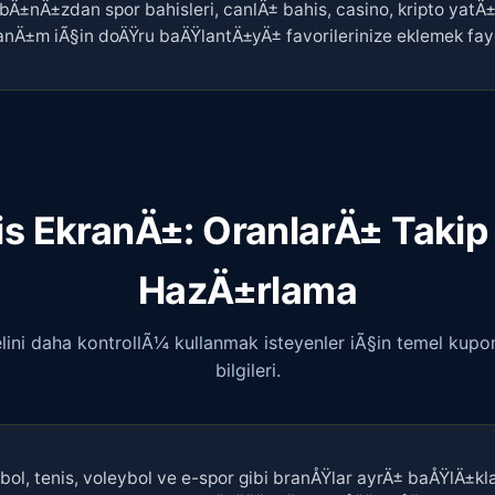
Ä±nÄ±zdan spor bahisleri, canlÄ± bahis, casino, kripto yat
lanÄ±m iÃ§in doÄŸru baÄŸlantÄ±yÄ± favorilerinize eklemek fay
is EkranÄ±: OranlarÄ± Takip
HazÄ±rlama
lini daha kontrollÃ¼ kullanmak isteyenler iÃ§in temel kupo
bilgileri.
, tenis, voleybol ve e-spor gibi branÅŸlar ayrÄ± baÅŸlÄ±klar a