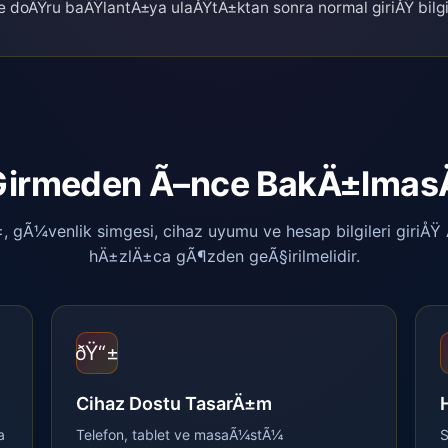
 doÄŸru baÄŸlantÄ±ya ulaÅŸtÄ±ktan sonra normal giriÅŸ bilgile
Girmeden Ã–nce BakÄ±lmas
, gÃ¼venlik simgesi, cihaz uyumu ve hesap bilgileri giriÅŸ
hÄ±zlÄ±ca gÃ¶zden geÃ§irilmelidir.
ðŸ“±
Cihaz Dostu TasarÄ±m
a
Telefon, tablet ve masaÃ¼stÃ¼
S