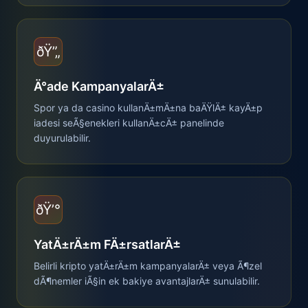
ðŸ”„
Ä°ade KampanyalarÄ±
Spor ya da casino kullanÄ±mÄ±na baÄŸlÄ± kayÄ±p
iadesi seÃ§enekleri kullanÄ±cÄ± panelinde
duyurulabilir.
ðŸ’°
YatÄ±rÄ±m FÄ±rsatlarÄ±
Belirli kripto yatÄ±rÄ±m kampanyalarÄ± veya Ã¶zel
dÃ¶nemler iÃ§in ek bakiye avantajlarÄ± sunulabilir.