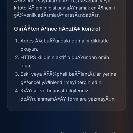
ÅŸÃ¼pheli sayfalarda ÅŸifre, cÃ¼zdan veya
kripto iÅŸlem bilgisi paylaÅŸmamak en Ã¶nemli
gÃ¼venlik adÄ±mlarÄ± arasÄ±ndadÄ±r.
GiriÅŸten Ã¶nce hÄ±zlÄ± kontrol
Adres Ã§ubuÄŸundaki domaini dikkatle
okuyun.
HTTPS kilidinin aktif olduÄŸundan emin
olun.
Eski veya ÅŸÃ¼pheli baÄŸlantÄ±lar yerine
gÃ¼ncel yÃ¶nlendirmeyi tercih edin.
KiÅŸisel ve finansal bilgilerinizi
doÄŸrulanmamÄ±ÅŸ formlara yazmayÄ±n.