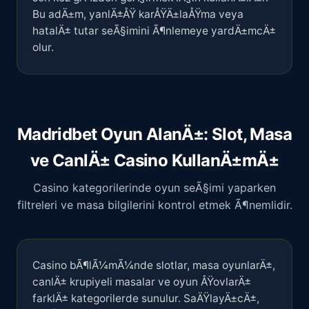
Bu adÄ±m, yanlÄ±ÅŸ karÅŸÄ±laÅŸma veya
hatalÄ± tutar seÃ§imini Ã¶nlemeye yardÄ±mcÄ±
olur.
Madridbet Oyun AlanÄ±: Slot, Masa
ve CanlÄ± Casino KullanÄ±mÄ±
Casino kategorilerinde oyun seÃ§imi yaparken
filtreleri ve masa bilgilerini kontrol etmek Ã¶nemlidir.
Casino bÃ¶lÃ¼mÃ¼nde slotlar, masa oyunlarÄ±,
canlÄ± krupiyeli masalar ve oyun ÅŸovlarÄ±
farklÄ± kategorilerde sunulur. SaÄŸlayÄ±cÄ±,