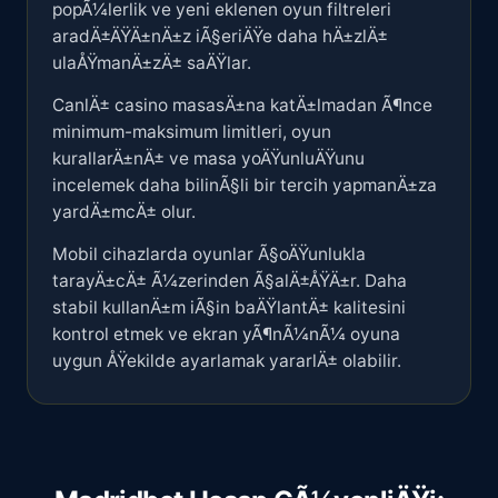
popÃ¼lerlik ve yeni eklenen oyun filtreleri
aradÄ±ÄŸÄ±nÄ±z iÃ§eriÄŸe daha hÄ±zlÄ±
ulaÅŸmanÄ±zÄ± saÄŸlar.
CanlÄ± casino masasÄ±na katÄ±lmadan Ã¶nce
minimum-maksimum limitleri, oyun
kurallarÄ±nÄ± ve masa yoÄŸunluÄŸunu
incelemek daha bilinÃ§li bir tercih yapmanÄ±za
yardÄ±mcÄ± olur.
Mobil cihazlarda oyunlar Ã§oÄŸunlukla
tarayÄ±cÄ± Ã¼zerinden Ã§alÄ±ÅŸÄ±r. Daha
stabil kullanÄ±m iÃ§in baÄŸlantÄ± kalitesini
kontrol etmek ve ekran yÃ¶nÃ¼nÃ¼ oyuna
uygun ÅŸekilde ayarlamak yararlÄ± olabilir.