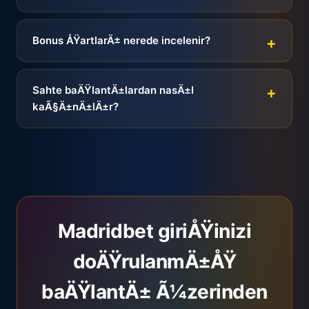
Bonus ÅŸartlarÄ± nerede incelenir?
Sahte baÄŸlantÄ±lardan nasÄ±l
kaÃ§Ä±nÄ±lÄ±r?
Madridbet giriÅŸinizi
doÄŸrulanmÄ±ÅŸ
baÄŸlantÄ± Ã¼zerinden