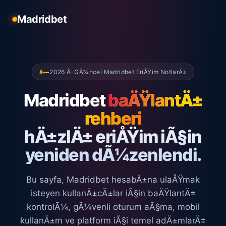
Madridbet
â—
2026 Â· GÃ¼ncel Madridbet EriÅŸim NotlarÄ±
Madridbet
baÄŸlantÄ±
rehberi
hÄ±zlÄ± eriÅŸim iÃ§in
yeniden dÃ¼zenlendi.
Bu sayfa, Madridbet hesabÄ±na ulaÅŸmak
isteyen kullanÄ±cÄ±lar iÃ§in baÄŸlantÄ±
kontrolÃ¼, gÃ¼venli oturum aÃ§ma, mobil
kullanÄ±m ve platform iÃ§i temel adÄ±mlarÄ±