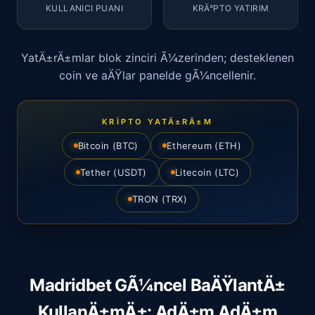
KULLANICI PUANI
KRÄ°PTO YATIRIM
YatÄ±rÄ±mlar blok zinciri Ã¼zerinden; desteklenen
coin ve aÄŸlar panelde gÃ¼ncellenir.
KRIPTO YATÄ±RÄ±M
Bitcoin (BTC)
Ethereum (ETH)
Tether (USDT)
Litecoin (LTC)
TRON (TRX)
Madridbet GÃ¼ncel BaÄŸlantÄ±
KullanÄ±mÄ±: AdÄ±m AdÄ±m