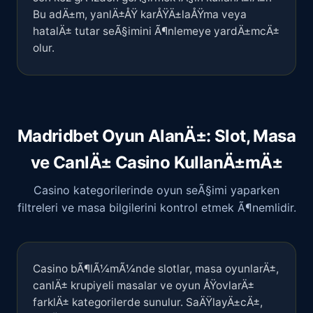
Bu adÄ±m, yanlÄ±ÅŸ karÅŸÄ±laÅŸma veya
hatalÄ± tutar seÃ§imini Ã¶nlemeye yardÄ±mcÄ±
olur.
Madridbet Oyun AlanÄ±: Slot, Masa
ve CanlÄ± Casino KullanÄ±mÄ±
Casino kategorilerinde oyun seÃ§imi yaparken
filtreleri ve masa bilgilerini kontrol etmek Ã¶nemlidir.
Casino bÃ¶lÃ¼mÃ¼nde slotlar, masa oyunlarÄ±,
canlÄ± krupiyeli masalar ve oyun ÅŸovlarÄ±
farklÄ± kategorilerde sunulur. SaÄŸlayÄ±cÄ±,