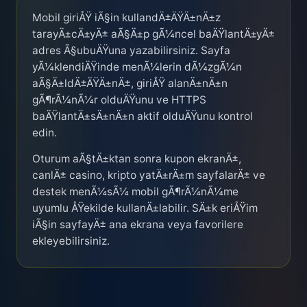
Mobil giriÅŸ iÃ§in kullandÄ±ÄŸÄ±nÄ±z
tarayÄ±cÄ±yÄ± aÃ§Ä±p gÃ¼ncel baÄŸlantÄ±yÄ±
adres Ã§ubuÄŸuna yazabilirsiniz. Sayfa
yÃ¼klendiÄŸinde menÃ¼lerin dÃ¼zgÃ¼n
aÃ§Ä±ldÄ±ÄŸÄ±nÄ±, giriÅŸ alanÄ±nÄ±n
gÃ¶rÃ¼nÃ¼r olduÄŸunu ve HTTPS
baÄŸlantÄ±sÄ±nÄ±n aktif olduÄŸunu kontrol
edin.
Oturum aÃ§tÄ±ktan sonra kupon ekranÄ±,
canlÄ± casino, kripto yatÄ±rÄ±m sayfalarÄ± ve
destek menÃ¼sÃ¼ mobil gÃ¶rÃ¼nÃ¼me
uyumlu ÅŸekilde kullanÄ±labilir. SÄ±k eriÅŸim
iÃ§in sayfayÄ± ana ekrana veya favorilere
ekleyebilirsiniz.