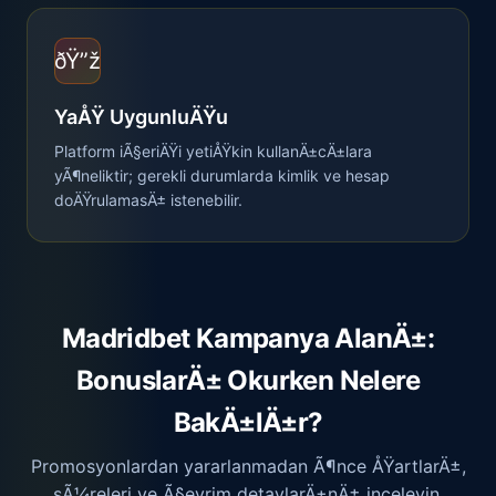
ðŸ”ž
YaÅŸ UygunluÄŸu
Platform iÃ§eriÄŸi yetiÅŸkin kullanÄ±cÄ±lara
yÃ¶neliktir; gerekli durumlarda kimlik ve hesap
doÄŸrulamasÄ± istenebilir.
Madridbet Kampanya AlanÄ±:
BonuslarÄ± Okurken Nelere
BakÄ±lÄ±r?
Promosyonlardan yararlanmadan Ã¶nce ÅŸartlarÄ±,
sÃ¼releri ve Ã§evrim detaylarÄ±nÄ± inceleyin.