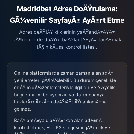
Madridbet Adres DoÄŸrulama:
GÃ¼venilir SayfayÄ± AyÄ±rt Etme
Adres deÄŸiÅŸikliklerinin yaÅŸandÄ±ÄŸÄ±
dÃ¶nemlerde doÄŸru baÄŸlantÄ±yÄ± tanÄ±mak
iÃ§in kÄ±sa kontrol listesi.
Online platformlarda zaman zaman alan adÄ±
yenilemeleri gÃ¶rÃ¼lebilir. Bu durum genellikle
eriÅŸim dÃ¼zenlemeleriyle ilgilidir ve Ã¼yelik
bilgilerinizin, bakiyenizin ya da kampanya
haklarÄ±nÄ±zÄ±n deÄŸiÅŸtiÄŸi anlamÄ±na
gelmez.
BaÄŸlantÄ±ya ulaÅŸÄ±rken alan adÄ±nÄ±
kontrol etmek, HTTPS simgesini gÃ¶rmek ve