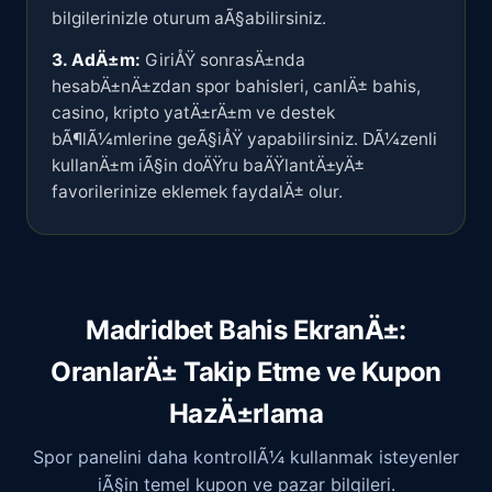
bilgilerinizle oturum aÃ§abilirsiniz.
3. AdÄ±m:
GiriÅŸ sonrasÄ±nda
hesabÄ±nÄ±zdan spor bahisleri, canlÄ± bahis,
casino, kripto yatÄ±rÄ±m ve destek
bÃ¶lÃ¼mlerine geÃ§iÅŸ yapabilirsiniz. DÃ¼zenli
kullanÄ±m iÃ§in doÄŸru baÄŸlantÄ±yÄ±
favorilerinize eklemek faydalÄ± olur.
Madridbet Bahis EkranÄ±:
OranlarÄ± Takip Etme ve Kupon
HazÄ±rlama
Spor panelini daha kontrollÃ¼ kullanmak isteyenler
iÃ§in temel kupon ve pazar bilgileri.