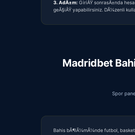
3. AdÄ±m:
GiriÅŸ sonrasÄ±nda hesab
geÃ§iÅŸ yapabilirsiniz. DÃ¼zenli kul
Madridbet Bah
Spor pane
Bahis bÃ¶lÃ¼mÃ¼nde futbol, basketbol