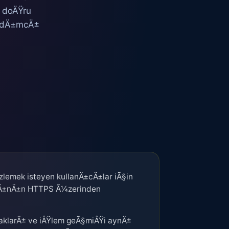
, doÄŸru
ardÄ±mcÄ±
izlemek isteyen kullanÄ±cÄ±lar iÃ§in
tÄ±nÄ±n HTTPS Ã¼zerinden
aklarÄ± ve iÅŸlem geÃ§miÅŸi aynÄ±