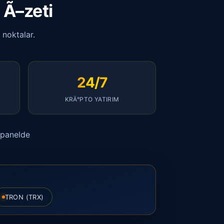
Ã–zeti
noktalar.
24/7
KRÄ°PTO YATIRIM
 panelde
TRON (TRX)