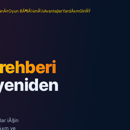
lanÄ±
Oyun BÃ¶lÃ¼mÃ¼
Avantajlar
YardÄ±m
GiriÅŸ
rehberi
yeniden
ar iÃ§in
nÄ±m ve