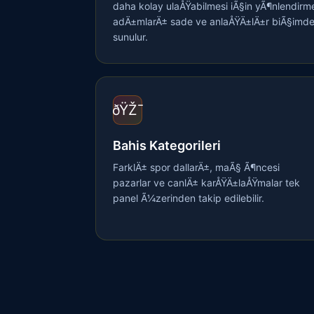
daha kolay ulaÅŸabilmesi iÃ§in yÃ¶nlendirm
adÄ±mlarÄ± sade ve anlaÅŸÄ±lÄ±r biÃ§imd
sunulur.
ðŸŽ¯
Bahis Kategorileri
FarklÄ± spor dallarÄ±, maÃ§ Ã¶ncesi
pazarlar ve canlÄ± karÅŸÄ±laÅŸmalar tek
panel Ã¼zerinden takip edilebilir.