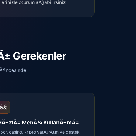
rinizle oturum aÃ§abilirsiniz.
Ä± Gerekenler
 Ã¶ncesinde
âš¡
HÄ±zlÄ± MenÃ¼ KullanÄ±mÄ±
por, casino, kripto yatÄ±rÄ±m ve destek