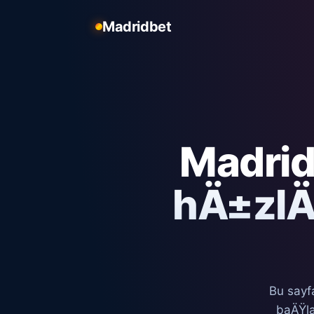
Madridbet
Madri
hÄ±zlÄ
Bu sayf
baÄŸla