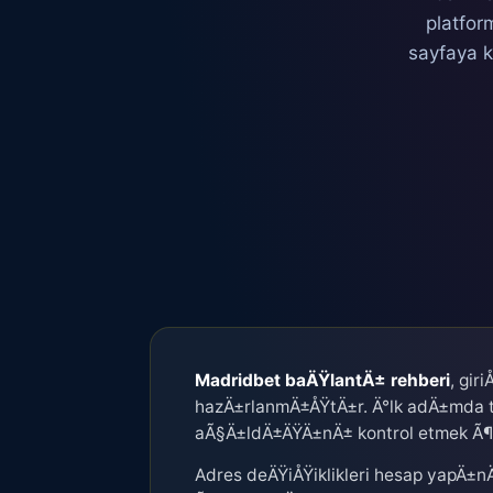
platfor
sayfaya 
Madridbet baÄŸlantÄ± rehberi
, gir
hazÄ±rlanmÄ±ÅŸtÄ±r. Ä°lk adÄ±mda
aÃ§Ä±ldÄ±ÄŸÄ±nÄ± kontrol etmek Ã¶n
Adres deÄŸiÅŸiklikleri hesap yapÄ±