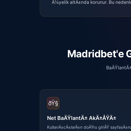
Ã¼yelik altÄ±nda korunur. Bu nedenle
Madridbet'e 
BaÄŸlantÄ±
ðŸ§­
Net BaÄŸlantÄ± AkÄ±ÅŸÄ±
KullanÄ±cÄ±larÄ±n doÄŸru giriÅŸ sayfasÄ±n