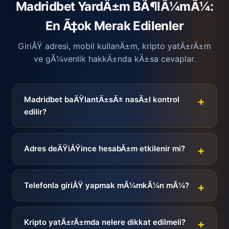
Madridbet YardÄ±m BÃ¶lÃ¼mÃ¼:
En Ã‡ok Merak Edilenler
GiriÅŸ adresi, mobil kullanÄ±m, kripto yatÄ±rÄ±m
ve gÃ¼venlik hakkÄ±nda kÄ±sa cevaplar.
Madridbet baÄŸlantÄ±sÄ± nasÄ±l kontrol
edilir?
Adres deÄŸiÅŸince hesabÄ±m etkilenir mi?
Telefonla giriÅŸ yapmak mÃ¼mkÃ¼n mÃ¼?
Kripto yatÄ±rÄ±mda nelere dikkat edilmeli?