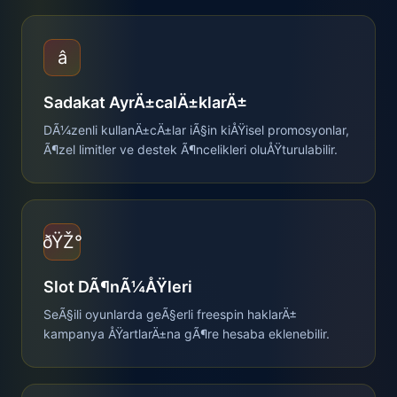
â­
Sadakat AyrÄ±calÄ±klarÄ±
DÃ¼zenli kullanÄ±cÄ±lar iÃ§in kiÅŸisel promosyonlar,
Ã¶zel limitler ve destek Ã¶ncelikleri oluÅŸturulabilir.
ðŸŽ°
Slot DÃ¶nÃ¼ÅŸleri
SeÃ§ili oyunlarda geÃ§erli freespin haklarÄ±
kampanya ÅŸartlarÄ±na gÃ¶re hesaba eklenebilir.