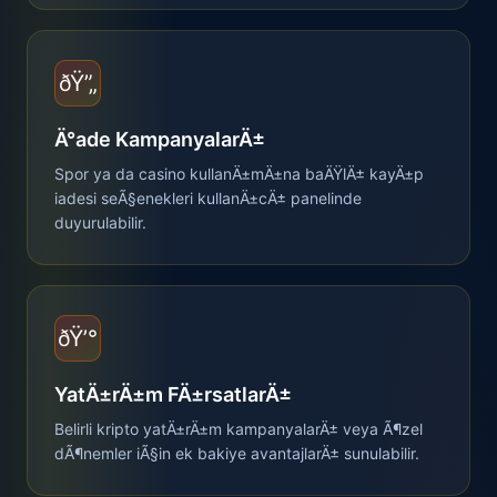
ðŸ”„
Ä°ade KampanyalarÄ±
Spor ya da casino kullanÄ±mÄ±na baÄŸlÄ± kayÄ±p
iadesi seÃ§enekleri kullanÄ±cÄ± panelinde
duyurulabilir.
ðŸ’°
YatÄ±rÄ±m FÄ±rsatlarÄ±
Belirli kripto yatÄ±rÄ±m kampanyalarÄ± veya Ã¶zel
dÃ¶nemler iÃ§in ek bakiye avantajlarÄ± sunulabilir.