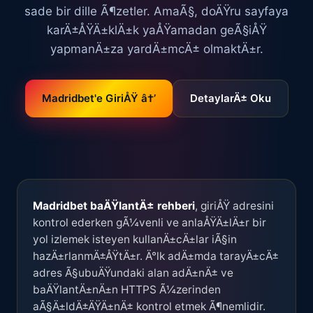
sade bir dille Ã¶zetler. AmaÃ§, doÄŸru sayfaya
karÄ±ÅŸÄ±klÄ±k yaÅŸamadan geÃ§iÅŸ
yapmanÄ±za yardÄ±mcÄ± olmaktÄ±r.
Madridbet'e GiriÅŸ â†’
DetaylarÄ± Oku
Madridbet baÄŸlantÄ± rehberi
, giriÅŸ adresini
kontrol ederken gÃ¼venli ve anlaÅŸÄ±lÄ±r bir
yol izlemek isteyen kullanÄ±cÄ±lar iÃ§in
hazÄ±rlanmÄ±ÅŸtÄ±r. Ä°lk adÄ±mda tarayÄ±cÄ±
adres Ã§ubuÄŸundaki alan adÄ±nÄ± ve
baÄŸlantÄ±nÄ±n HTTPS Ã¼zerinden
aÃ§Ä±ldÄ±ÄŸÄ±nÄ± kontrol etmek Ã¶nemlidir.