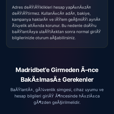
Adres deÄŸiÅŸiklikleri hesap yapÄ±nÄ±zÄ±
deÄŸiÅŸtirmez. KullanÄ±cÄ± adÄ±, bakiye,
kampanya haklarÄ± ve iÅŸlem geÃ§miÅŸi aynÄ±
Ã¼yelik altÄ±nda korunur. Bu nedenle doÄŸru
baÄŸlantÄ±ya ulaÅŸtÄ±ktan sonra normal giriÅŸ
bilgilerinizle oturum aÃ§abilirsiniz.
Madridbet'e Girmeden Ã–nce
BakÄ±lmasÄ± Gerekenler
BaÄŸlantÄ±, gÃ¼venlik simgesi, cihaz uyumu ve
hesap bilgileri giriÅŸ Ã¶ncesinde hÄ±zlÄ±ca
gÃ¶zden geÃ§irilmelidir.