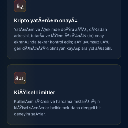
â‚¿
Kripto yatÄ±rÄ±m onayÄ±
YatÄ±rÄ±m ve Ã§ekimde doÄŸru aÄŸÄ±, cÃ¼zdan
adresini, tutarÄ± ve iÅŸlem Ã¶zÃ¼nÃ¼ (tx) onay
ekranÄ±nda tekrar kontrol edin; aÄŸ uyumsuzluÄŸu
geri dÃ¶nÃ¼ÅŸÃ¼ olmayan kayÄ±plara yol aÃ§abilir.
â±ï¸
KiÅŸisel Limitler
KullanÄ±m sÃ¼resi ve harcama miktarÄ± iÃ§in
kiÅŸisel sÄ±nÄ±rlar belirlemek daha dengeli bir
deneyim saÄŸlar.