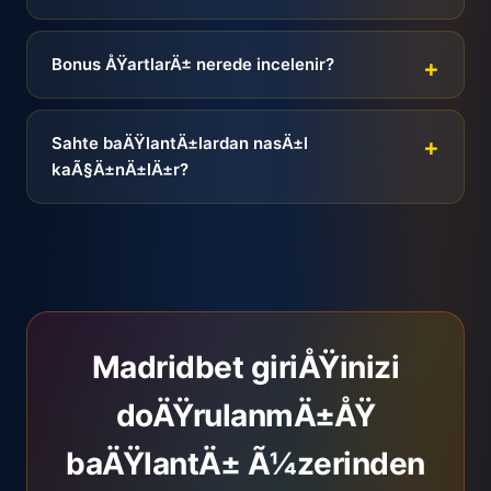
Bonus ÅŸartlarÄ± nerede incelenir?
Sahte baÄŸlantÄ±lardan nasÄ±l
kaÃ§Ä±nÄ±lÄ±r?
Madridbet giriÅŸinizi
doÄŸrulanmÄ±ÅŸ
baÄŸlantÄ± Ã¼zerinden