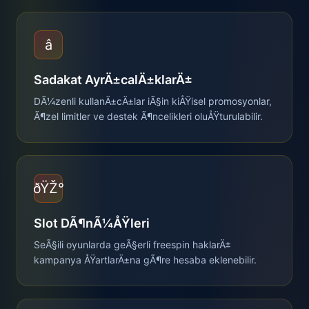
â­
Sadakat AyrÄ±calÄ±klarÄ±
DÃ¼zenli kullanÄ±cÄ±lar iÃ§in kiÅŸisel promosyonlar,
Ã¶zel limitler ve destek Ã¶ncelikleri oluÅŸturulabilir.
ðŸŽ°
Slot DÃ¶nÃ¼ÅŸleri
SeÃ§ili oyunlarda geÃ§erli freespin haklarÄ±
kampanya ÅŸartlarÄ±na gÃ¶re hesaba eklenebilir.