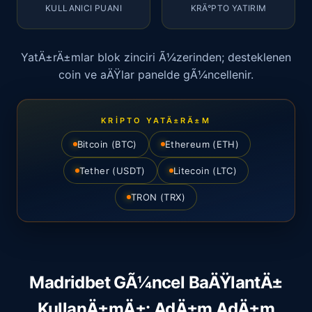
KULLANICI PUANI
KRÄ°PTO YATIRIM
YatÄ±rÄ±mlar blok zinciri Ã¼zerinden; desteklenen
coin ve aÄŸlar panelde gÃ¼ncellenir.
KRIPTO YATÄ±RÄ±M
Bitcoin (BTC)
Ethereum (ETH)
Tether (USDT)
Litecoin (LTC)
TRON (TRX)
Madridbet GÃ¼ncel BaÄŸlantÄ±
KullanÄ±mÄ±: AdÄ±m AdÄ±m