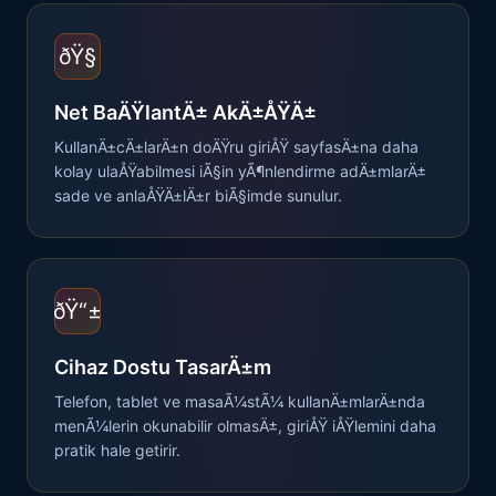
ðŸ§­
Net BaÄŸlantÄ± AkÄ±ÅŸÄ±
KullanÄ±cÄ±larÄ±n doÄŸru giriÅŸ sayfasÄ±na daha
kolay ulaÅŸabilmesi iÃ§in yÃ¶nlendirme adÄ±mlarÄ±
sade ve anlaÅŸÄ±lÄ±r biÃ§imde sunulur.
ðŸ“±
Cihaz Dostu TasarÄ±m
Telefon, tablet ve masaÃ¼stÃ¼ kullanÄ±mlarÄ±nda
menÃ¼lerin okunabilir olmasÄ±, giriÅŸ iÅŸlemini daha
pratik hale getirir.