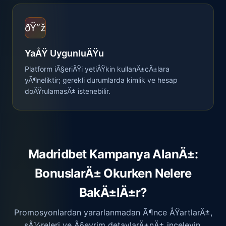
ðŸ”ž
YaÅŸ UygunluÄŸu
Platform iÃ§eriÄŸi yetiÅŸkin kullanÄ±cÄ±lara
yÃ¶neliktir; gerekli durumlarda kimlik ve hesap
doÄŸrulamasÄ± istenebilir.
Madridbet Kampanya AlanÄ±:
BonuslarÄ± Okurken Nelere
BakÄ±lÄ±r?
Promosyonlardan yararlanmadan Ã¶nce ÅŸartlarÄ±,
sÃ¼releri ve Ã§evrim detaylarÄ±nÄ± inceleyin.