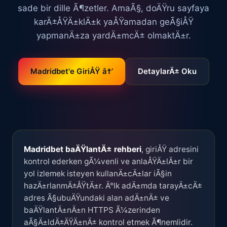
sade bir dille Ã¶zetler. AmaÃ§, doÄŸru sayfaya
karÄ±ÅŸÄ±klÄ±k yaÅŸamadan geÃ§iÅŸ
yapmanÄ±za yardÄ±mcÄ± olmaktÄ±r.
Madridbet'e GiriÅŸ â†’
DetaylarÄ± Oku
Madridbet baÄŸlantÄ± rehberi
, giriÅŸ adresini
kontrol ederken gÃ¼venli ve anlaÅŸÄ±lÄ±r bir
yol izlemek isteyen kullanÄ±cÄ±lar iÃ§in
hazÄ±rlanmÄ±ÅŸtÄ±r. Ä°lk adÄ±mda tarayÄ±cÄ±
adres Ã§ubuÄŸundaki alan adÄ±nÄ± ve
baÄŸlantÄ±nÄ±n HTTPS Ã¼zerinden
aÃ§Ä±ldÄ±ÄŸÄ±nÄ± kontrol etmek Ã¶nemlidir.