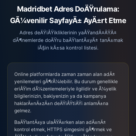
Madridbet Adres DoÄŸrulama:
GÃ¼venilir SayfayÄ± AyÄ±rt Etme
Adres deÄŸiÅŸikliklerinin yaÅŸandÄ±ÄŸÄ±
dÃ¶nemlerde doÄŸru baÄŸlantÄ±yÄ± tanÄ±mak
iÃ§in kÄ±sa kontrol listesi.
Online platformlarda zaman zaman alan adÄ±
yenilemeleri gÃ¶rÃ¼lebilir. Bu durum genellikle
eriÅŸim dÃ¼zenlemeleriyle ilgilidir ve Ã¼yelik
bilgilerinizin, bakiyenizin ya da kampanya
haklarÄ±nÄ±zÄ±n deÄŸiÅŸtiÄŸi anlamÄ±na
gelmez.
BaÄŸlantÄ±ya ulaÅŸÄ±rken alan adÄ±nÄ±
kontrol etmek, HTTPS simgesini gÃ¶rmek ve