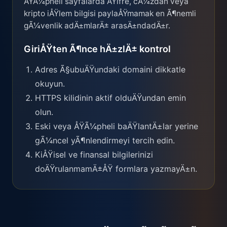
ÅŸÃ¼pheli sayfalarda ÅŸifre, cÃ¼zdan veya
kripto iÅŸlem bilgisi paylaÅŸmamak en Ã¶nemli
gÃ¼venlik adÄ±mlarÄ± arasÄ±ndadÄ±r.
GiriÅŸten Ã¶nce hÄ±zlÄ± kontrol
Adres Ã§ubuÄŸundaki domaini dikkatle
okuyun.
HTTPS kilidinin aktif olduÄŸundan emin
olun.
Eski veya ÅŸÃ¼pheli baÄŸlantÄ±lar yerine
gÃ¼ncel yÃ¶nlendirmeyi tercih edin.
KiÅŸisel ve finansal bilgilerinizi
doÄŸrulanmamÄ±ÅŸ formlara yazmayÄ±n.