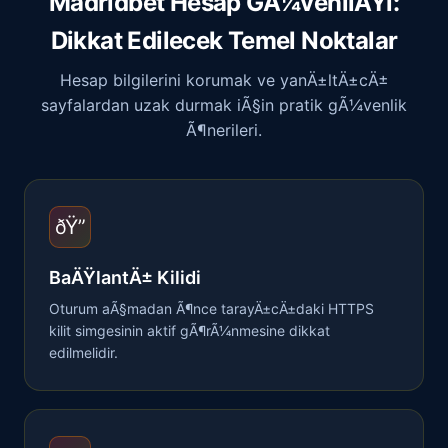
Madridbet Hesap GÃ¼venliÄŸi:
Dikkat Edilecek Temel Noktalar
Hesap bilgilerini korumak ve yanÄ±ltÄ±cÄ±
sayfalardan uzak durmak iÃ§in pratik gÃ¼venlik
Ã¶nerileri.
ðŸ”
BaÄŸlantÄ± Kilidi
Oturum aÃ§madan Ã¶nce tarayÄ±cÄ±daki HTTPS
kilit simgesinin aktif gÃ¶rÃ¼nmesine dikkat
edilmelidir.