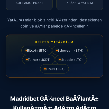
KULLANICI PUANI
KRÄ°PTO YATIRIM
YatÄ±rÄ±mlar blok zinciri Ã¼zerinden; desteklenen
coin ve aÄŸlar panelde gÃ¼ncellenir.
KRIPTO YATÄ±RÄ±M
Bitcoin (BTC)
Ethereum (ETH)
Tether (USDT)
Litecoin (LTC)
TRON (TRX)
Madridbet GÃ¼ncel BaÄŸlantÄ±
KullanÄ±mÄ±: AdÄ±m AdÄ±m