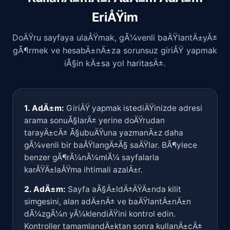
EriÅŸim
DoÄŸru sayfaya ulaÅŸmak, gÃ¼venli baÄŸlantÄ±yÄ±
gÃ¶rmek ve hesabÄ±nÄ±za sorunsuz giriÅŸ yapmak
iÃ§in kÄ±sa yol haritasÄ±.
1. AdÄ±m:
GiriÅŸ yapmak istediÄŸinizde adresi
arama sonuÃ§larÄ± yerine doÄŸrudan
tarayÄ±cÄ± Ã§ubuÄŸuna yazmanÄ±z daha
gÃ¼venli bir baÅŸlangÄ±Ã§ saÄŸlar. BÃ¶ylece
benzer gÃ¶rÃ¼nÃ¼mlÃ¼ sayfalarla
karÅŸÄ±laÅŸma ihtimali azalÄ±r.
2. AdÄ±m:
Sayfa aÃ§Ä±ldÄ±ÄŸÄ±nda kilit
simgesini, alan adÄ±nÄ± ve baÄŸlantÄ±nÄ±n
dÃ¼zgÃ¼n yÃ¼klendiÄŸini kontrol edin.
Kontroller tamamlandÄ±ktan sonra kullanÄ±cÄ±