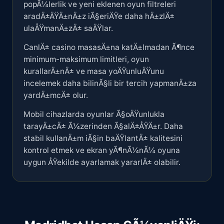
popÃ¼lerlik ve yeni eklenen oyun filtreleri
aradÄ±ÄŸÄ±nÄ±z iÃ§eriÄŸe daha hÄ±zlÄ±
ulaÅŸmanÄ±zÄ± saÄŸlar.
CanlÄ± casino masasÄ±na katÄ±lmadan Ã¶nce
minimum-maksimum limitleri, oyun
kurallarÄ±nÄ± ve masa yoÄŸunluÄŸunu
incelemek daha bilinÃ§li bir tercih yapmanÄ±za
yardÄ±mcÄ± olur.
Mobil cihazlarda oyunlar Ã§oÄŸunlukla
tarayÄ±cÄ± Ã¼zerinden Ã§alÄ±ÅŸÄ±r. Daha
stabil kullanÄ±m iÃ§in baÄŸlantÄ± kalitesini
kontrol etmek ve ekran yÃ¶nÃ¼nÃ¼ oyuna
uygun ÅŸekilde ayarlamak yararlÄ± olabilir.