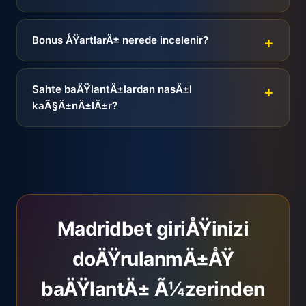
Bonus ÅŸartlarÄ± nerede incelenir?
Sahte baÄŸlantÄ±lardan nasÄ±l
kaÃ§Ä±nÄ±lÄ±r?
Madridbet giriÅŸinizi
doÄŸrulanmÄ±ÅŸ
baÄŸlantÄ± Ã¼zerinden