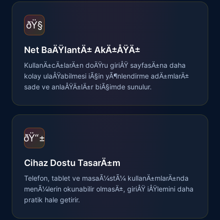
ðŸ§­
Net BaÄŸlantÄ± AkÄ±ÅŸÄ±
KullanÄ±cÄ±larÄ±n doÄŸru giriÅŸ sayfasÄ±na daha
kolay ulaÅŸabilmesi iÃ§in yÃ¶nlendirme adÄ±mlarÄ±
sade ve anlaÅŸÄ±lÄ±r biÃ§imde sunulur.
ðŸ“±
Cihaz Dostu TasarÄ±m
Telefon, tablet ve masaÃ¼stÃ¼ kullanÄ±mlarÄ±nda
menÃ¼lerin okunabilir olmasÄ±, giriÅŸ iÅŸlemini daha
pratik hale getirir.