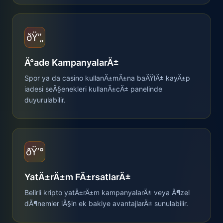
ðŸ”„
Ä°ade KampanyalarÄ±
Spor ya da casino kullanÄ±mÄ±na baÄŸlÄ± kayÄ±p
iadesi seÃ§enekleri kullanÄ±cÄ± panelinde
duyurulabilir.
ðŸ’°
YatÄ±rÄ±m FÄ±rsatlarÄ±
Belirli kripto yatÄ±rÄ±m kampanyalarÄ± veya Ã¶zel
dÃ¶nemler iÃ§in ek bakiye avantajlarÄ± sunulabilir.