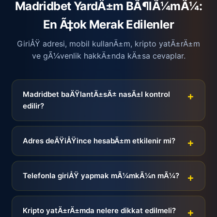
Madridbet YardÄ±m BÃ¶lÃ¼mÃ¼:
En Ã‡ok Merak Edilenler
GiriÅŸ adresi, mobil kullanÄ±m, kripto yatÄ±rÄ±m
ve gÃ¼venlik hakkÄ±nda kÄ±sa cevaplar.
Madridbet baÄŸlantÄ±sÄ± nasÄ±l kontrol
edilir?
Adres deÄŸiÅŸince hesabÄ±m etkilenir mi?
Telefonla giriÅŸ yapmak mÃ¼mkÃ¼n mÃ¼?
Kripto yatÄ±rÄ±mda nelere dikkat edilmeli?