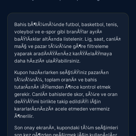
Bahis bÃ¶lÃ¼mÃ¼nde futbol, basketbol, tenis,
voleybol ve e-spor gibi branÅŸlar ayrÄ±
baÅŸlÄ±klar altÄ±nda listelenir. Lig, saat, canlÄ±
maÃ§ ve pazar tÃ¼rÃ¼ne gÃ¶re filtreleme
yaparak aradÄ±ÄŸÄ±nÄ±z karÅŸÄ±laÅŸmaya
daha hÄ±zlÄ± ulaÅŸabilirsiniz.
Kupon hazÄ±rlarken seÃ§tiÄŸiniz pazarÄ±n
tÃ¼rÃ¼nÃ¼, toplam oranÄ± ve bahis
tutarÄ±nÄ± iÅŸlemden Ã¶nce kontrol etmek
gerekir. CanlÄ± bahislerde skor, sÃ¼re ve oran
deÄŸiÅŸimi birlikte takip edildiÄŸi iÃ§in
kararlarÄ±nÄ±zÄ± acele etmeden vermeniz
Ã¶nerilir.
Son onay ekranÄ±, kupondaki tÃ¼m seÃ§imleri
son kez gÃ¶zden geÃ§irmek iÃ§in kullanÄ±lÄ±r.