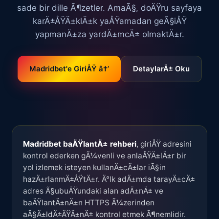
sade bir dille Ã¶zetler. AmaÃ§, doÄŸru sayfaya
karÄ±ÅŸÄ±klÄ±k yaÅŸamadan geÃ§iÅŸ
yapmanÄ±za yardÄ±mcÄ± olmaktÄ±r.
Madridbet'e GiriÅŸ â†’
DetaylarÄ± Oku
Madridbet baÄŸlantÄ± rehberi
, giriÅŸ adresini
kontrol ederken gÃ¼venli ve anlaÅŸÄ±lÄ±r bir
yol izlemek isteyen kullanÄ±cÄ±lar iÃ§in
hazÄ±rlanmÄ±ÅŸtÄ±r. Ä°lk adÄ±mda tarayÄ±cÄ±
adres Ã§ubuÄŸundaki alan adÄ±nÄ± ve
baÄŸlantÄ±nÄ±n HTTPS Ã¼zerinden
aÃ§Ä±ldÄ±ÄŸÄ±nÄ± kontrol etmek Ã¶nemlidir.