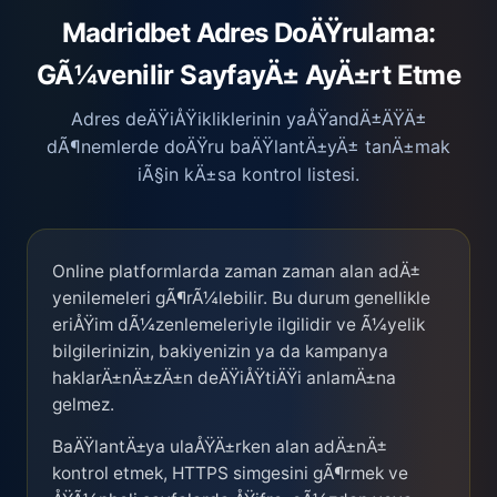
Madridbet Adres DoÄŸrulama:
GÃ¼venilir SayfayÄ± AyÄ±rt Etme
Adres deÄŸiÅŸikliklerinin yaÅŸandÄ±ÄŸÄ±
dÃ¶nemlerde doÄŸru baÄŸlantÄ±yÄ± tanÄ±mak
iÃ§in kÄ±sa kontrol listesi.
Online platformlarda zaman zaman alan adÄ±
yenilemeleri gÃ¶rÃ¼lebilir. Bu durum genellikle
eriÅŸim dÃ¼zenlemeleriyle ilgilidir ve Ã¼yelik
bilgilerinizin, bakiyenizin ya da kampanya
haklarÄ±nÄ±zÄ±n deÄŸiÅŸtiÄŸi anlamÄ±na
gelmez.
BaÄŸlantÄ±ya ulaÅŸÄ±rken alan adÄ±nÄ±
kontrol etmek, HTTPS simgesini gÃ¶rmek ve