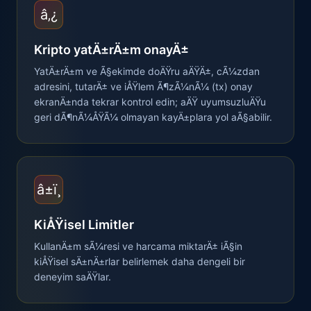
â‚¿
Kripto yatÄ±rÄ±m onayÄ±
YatÄ±rÄ±m ve Ã§ekimde doÄŸru aÄŸÄ±, cÃ¼zdan
adresini, tutarÄ± ve iÅŸlem Ã¶zÃ¼nÃ¼ (tx) onay
ekranÄ±nda tekrar kontrol edin; aÄŸ uyumsuzluÄŸu
geri dÃ¶nÃ¼ÅŸÃ¼ olmayan kayÄ±plara yol aÃ§abilir.
â±ï¸
KiÅŸisel Limitler
KullanÄ±m sÃ¼resi ve harcama miktarÄ± iÃ§in
kiÅŸisel sÄ±nÄ±rlar belirlemek daha dengeli bir
deneyim saÄŸlar.