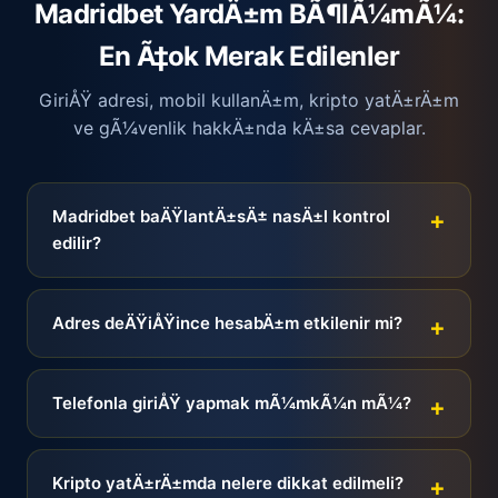
Madridbet YardÄ±m BÃ¶lÃ¼mÃ¼:
En Ã‡ok Merak Edilenler
GiriÅŸ adresi, mobil kullanÄ±m, kripto yatÄ±rÄ±m
ve gÃ¼venlik hakkÄ±nda kÄ±sa cevaplar.
Madridbet baÄŸlantÄ±sÄ± nasÄ±l kontrol
edilir?
Adres deÄŸiÅŸince hesabÄ±m etkilenir mi?
Telefonla giriÅŸ yapmak mÃ¼mkÃ¼n mÃ¼?
Kripto yatÄ±rÄ±mda nelere dikkat edilmeli?