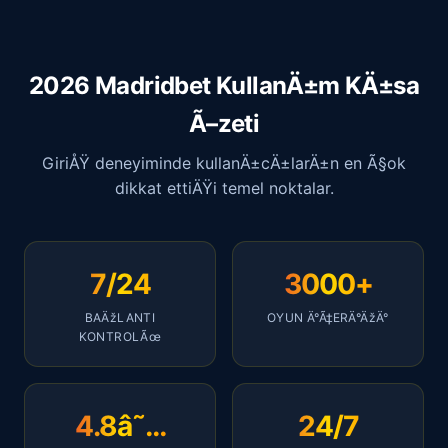
2026 Madridbet KullanÄ±m KÄ±sa
Ã–zeti
GiriÅŸ deneyiminde kullanÄ±cÄ±larÄ±n en Ã§ok
dikkat ettiÄŸi temel noktalar.
7/24
3000+
BAÄžLANTI
OYUN Ä°Ã‡ERÄ°ÄžÄ°
KONTROLÃœ
4.8â˜…
24/7