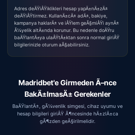
Adres deÄŸiÅŸiklikleri hesap yapÄ±nÄ±zÄ±
deÄŸiÅŸtirmez. KullanÄ±cÄ± adÄ±, bakiye,
kampanya haklarÄ± ve iÅŸlem geÃ§miÅŸi aynÄ±
Ã¼yelik altÄ±nda korunur. Bu nedenle doÄŸru
baÄŸlantÄ±ya ulaÅŸtÄ±ktan sonra normal giriÅŸ
bilgilerinizle oturum aÃ§abilirsiniz.
Madridbet'e Girmeden Ã–nce
BakÄ±lmasÄ± Gerekenler
BaÄŸlantÄ±, gÃ¼venlik simgesi, cihaz uyumu ve
hesap bilgileri giriÅŸ Ã¶ncesinde hÄ±zlÄ±ca
gÃ¶zden geÃ§irilmelidir.