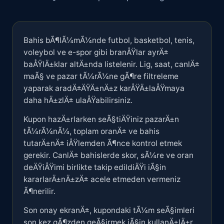
Bahis bÃ¶lÃ¼mÃ¼nde futbol, basketbol, tenis,
voleybol ve e-spor gibi branÅŸlar ayrÄ±
baÅŸlÄ±klar altÄ±nda listelenir. Lig, saat, canlÄ±
maÃ§ ve pazar tÃ¼rÃ¼ne gÃ¶re filtreleme
yaparak aradÄ±ÄŸÄ±nÄ±z karÅŸÄ±laÅŸmaya
daha hÄ±zlÄ± ulaÅŸabilirsiniz.
Kupon hazÄ±rlarken seÃ§tiÄŸiniz pazarÄ±n
tÃ¼rÃ¼nÃ¼, toplam oranÄ± ve bahis
tutarÄ±nÄ± iÅŸlemden Ã¶nce kontrol etmek
gerekir. CanlÄ± bahislerde skor, sÃ¼re ve oran
deÄŸiÅŸimi birlikte takip edildiÄŸi iÃ§in
kararlarÄ±nÄ±zÄ± acele etmeden vermeniz
Ã¶nerilir.
Son onay ekranÄ±, kupondaki tÃ¼m seÃ§imleri
son kez gÃ¶zden geÃ§irmek iÃ§in kullanÄ±lÄ±r.