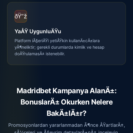
ðŸ”ž
YaÅŸ UygunluÄŸu
Platform iÃ§eriÄŸi yetiÅŸkin kullanÄ±cÄ±lara
yÃ¶neliktir; gerekli durumlarda kimlik ve hesap
doÄŸrulamasÄ± istenebilir.
Madridbet Kampanya AlanÄ±:
BonuslarÄ± Okurken Nelere
BakÄ±lÄ±r?
Promosyonlardan yararlanmadan Ã¶nce ÅŸartlarÄ±,
sÃ¼releri ve Ã§evrim detaylarÄ±nÄ± inceleyin.