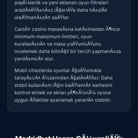
popÃ¼lerlik ve yeni eklenen oyun filtreleri
aradÄ±ÄŸÄ±nÄ±z iÃ§eriÄŸe daha hÄ±zlÄ±
ulaÅŸmanÄ±zÄ± saÄŸlar.
CanlÄ± casino masasÄ±na katÄ±lmadan Ã¶nce
minimum-maksimum limitleri, oyun
kurallarÄ±nÄ± ve masa yoÄŸunluÄŸunu
incelemek daha bilinÃ§li bir tercih yapmanÄ±za
yardÄ±mcÄ± olur.
Mobil cihazlarda oyunlar Ã§oÄŸunlukla
tarayÄ±cÄ± Ã¼zerinden Ã§alÄ±ÅŸÄ±r. Daha
stabil kullanÄ±m iÃ§in baÄŸlantÄ± kalitesini
kontrol etmek ve ekran yÃ¶nÃ¼nÃ¼ oyuna
uygun ÅŸekilde ayarlamak yararlÄ± olabilir.