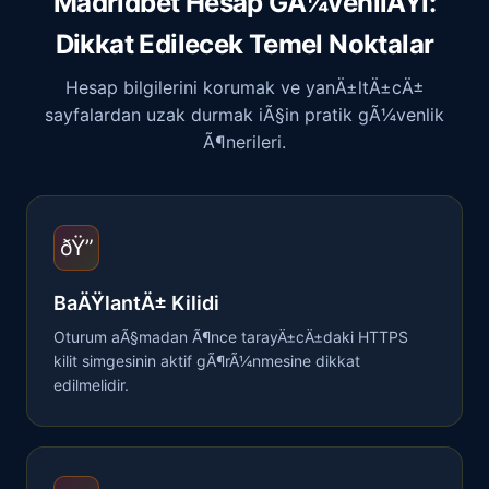
Madridbet Hesap GÃ¼venliÄŸi:
Dikkat Edilecek Temel Noktalar
Hesap bilgilerini korumak ve yanÄ±ltÄ±cÄ±
sayfalardan uzak durmak iÃ§in pratik gÃ¼venlik
Ã¶nerileri.
ðŸ”
BaÄŸlantÄ± Kilidi
Oturum aÃ§madan Ã¶nce tarayÄ±cÄ±daki HTTPS
kilit simgesinin aktif gÃ¶rÃ¼nmesine dikkat
edilmelidir.