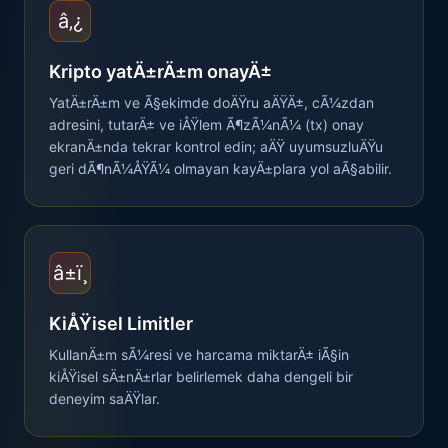
â‚¿
Kripto yatÄ±rÄ±m onayÄ±
YatÄ±rÄ±m ve Ã§ekimde doÄŸru aÄŸÄ±, cÃ¼zdan
adresini, tutarÄ± ve iÅŸlem Ã¶zÃ¼nÃ¼ (tx) onay
ekranÄ±nda tekrar kontrol edin; aÄŸ uyumsuzluÄŸu
geri dÃ¶nÃ¼ÅŸÃ¼ olmayan kayÄ±plara yol aÃ§abilir.
â±ï¸
KiÅŸisel Limitler
KullanÄ±m sÃ¼resi ve harcama miktarÄ± iÃ§in
kiÅŸisel sÄ±nÄ±rlar belirlemek daha dengeli bir
deneyim saÄŸlar.