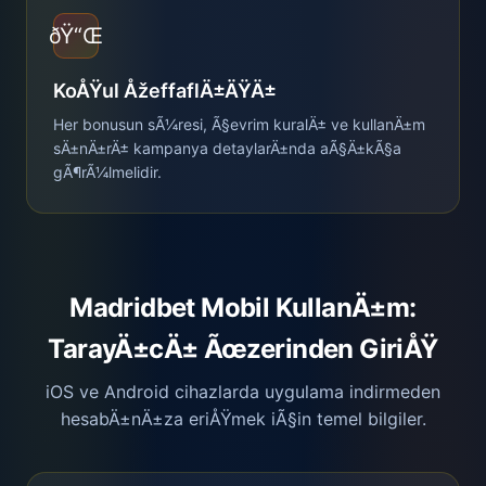
ðŸ“Œ
KoÅŸul ÅžeffaflÄ±ÄŸÄ±
Her bonusun sÃ¼resi, Ã§evrim kuralÄ± ve kullanÄ±m
sÄ±nÄ±rÄ± kampanya detaylarÄ±nda aÃ§Ä±kÃ§a
gÃ¶rÃ¼lmelidir.
Madridbet Mobil KullanÄ±m:
TarayÄ±cÄ± Ãœzerinden GiriÅŸ
iOS ve Android cihazlarda uygulama indirmeden
hesabÄ±nÄ±za eriÅŸmek iÃ§in temel bilgiler.