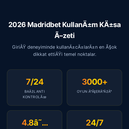
2026 Madridbet KullanÄ±m KÄ±sa
Ã–zeti
GiriÅŸ deneyiminde kullanÄ±cÄ±larÄ±n en Ã§ok
dikkat ettiÄŸi temel noktalar.
7/24
3000+
BAÄžLANTI
OYUN Ä°Ã‡ERÄ°ÄžÄ°
KONTROLÃœ
4.8â˜…
24/7