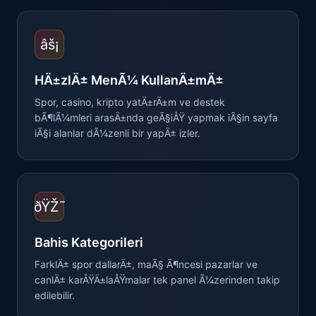
âš¡
HÄ±zlÄ± MenÃ¼ KullanÄ±mÄ±
Spor, casino, kripto yatÄ±rÄ±m ve destek
bÃ¶lÃ¼mleri arasÄ±nda geÃ§iÅŸ yapmak iÃ§in sayfa
iÃ§i alanlar dÃ¼zenli bir yapÄ± izler.
ðŸŽ¯
Bahis Kategorileri
FarklÄ± spor dallarÄ±, maÃ§ Ã¶ncesi pazarlar ve
canlÄ± karÅŸÄ±laÅŸmalar tek panel Ã¼zerinden takip
edilebilir.