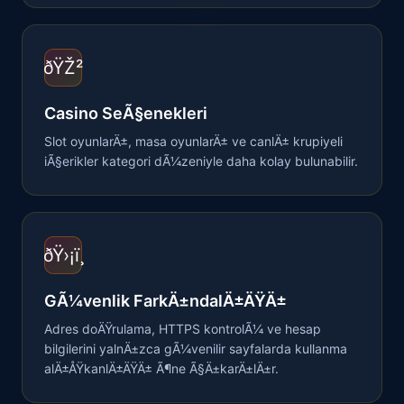
ðŸŽ²
Casino SeÃ§enekleri
Slot oyunlarÄ±, masa oyunlarÄ± ve canlÄ± krupiyeli
iÃ§erikler kategori dÃ¼zeniyle daha kolay bulunabilir.
ðŸ›¡ï¸
GÃ¼venlik FarkÄ±ndalÄ±ÄŸÄ±
Adres doÄŸrulama, HTTPS kontrolÃ¼ ve hesap
bilgilerini yalnÄ±zca gÃ¼venilir sayfalarda kullanma
alÄ±ÅŸkanlÄ±ÄŸÄ± Ã¶ne Ã§Ä±karÄ±lÄ±r.