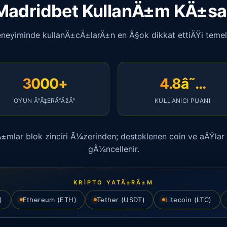
Madridbet KullanÄ±m KÄ±sa 
eneyiminde kullanÄ±cÄ±larÄ±n en Ã§ok dikkat ettiÄŸi temel 
3000+
4.8â˜…
OYUN Ä°Ã‡ERÄ°ÄžÄ°
KULLANICI PUANI
±mlar blok zinciri Ã¼zerinden; desteklenen coin ve aÄŸlar
gÃ¼ncellenir.
KRIPTO YATÄ±RÄ±M
)
Ethereum (ETH)
Tether (USDT)
Litecoin (LTC)