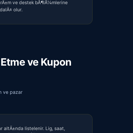
Ä±rÄ±m ve destek bÃ¶lÃ¼mlerine
dalÄ± olur.
 Etme ve Kupon
n ve pazar
ltÄ±nda listelenir. Lig, saat,