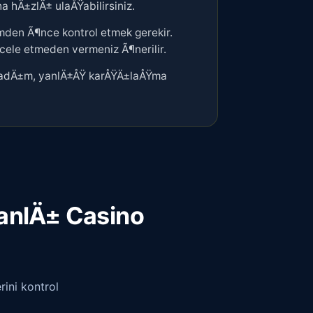
hÄ±zlÄ± ulaÅŸabilirsiniz.
den Ã¶nce kontrol etmek gerekir.
acele etmeden vermeniz Ã¶nerilir.
u adÄ±m, yanlÄ±ÅŸ karÅŸÄ±laÅŸma
anlÄ± Casino
rini kontrol