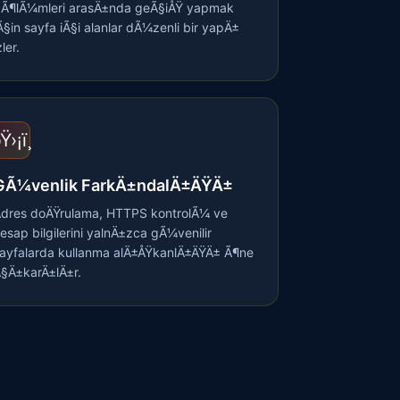
Ã¶lÃ¼mleri arasÄ±nda geÃ§iÅŸ yapmak
Ã§in sayfa iÃ§i alanlar dÃ¼zenli bir yapÄ±
zler.
Ÿ›¡ï¸
GÃ¼venlik FarkÄ±ndalÄ±ÄŸÄ±
dres doÄŸrulama, HTTPS kontrolÃ¼ ve
esap bilgilerini yalnÄ±zca gÃ¼venilir
ayfalarda kullanma alÄ±ÅŸkanlÄ±ÄŸÄ± Ã¶ne
§Ä±karÄ±lÄ±r.