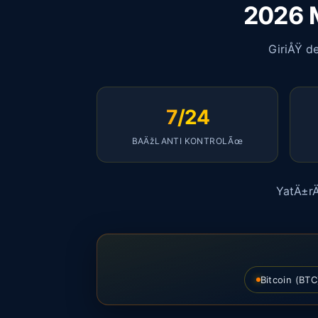
2026 
GiriÅŸ d
7/24
BAÄžLANTI KONTROLÃœ
YatÄ±rÄ
Bitcoin (BTC