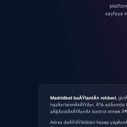
platfor
sayfaya 
Madridbet baÄŸlantÄ± rehberi
, gir
hazÄ±rlanmÄ±ÅŸtÄ±r. Ä°lk adÄ±mda
aÃ§Ä±ldÄ±ÄŸÄ±nÄ± kontrol etmek Ã¶n
Adres deÄŸiÅŸiklikleri hesap yapÄ±