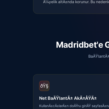
Ã¼yelik altÄ±nda korunur. Bu nedenle
Madridbet'e 
BaÄŸlantÄ±
ðŸ§­
Net BaÄŸlantÄ± AkÄ±ÅŸÄ±
KullanÄ±cÄ±larÄ±n doÄŸru giriÅŸ sayfasÄ±n