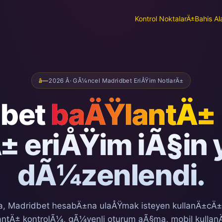
Kontrol NoktalarÄ±
Bahis A
â—
2026 Â· GÃ¼ncel Madridbet EriÅŸim NotlarÄ±
dbet
baÄŸlantÄ± 
± eriÅŸim iÃ§in 
dÃ¼zenlendi.
a, Madridbet hesabÄ±na ulaÅŸmak isteyen kullanÄ±cÄ±l
ntÄ± kontrolÃ¼, gÃ¼venli oturum aÃ§ma, mobil kulla